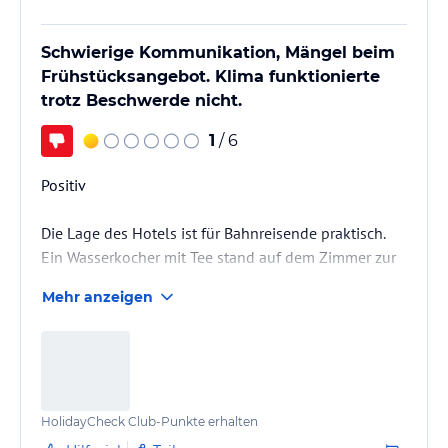
Schwierige Kommunikation, Mängel beim
Frühstücksangebot. Klima funktionierte
trotz Beschwerde nicht.
1
/ 6
Positiv
Die Lage des Hotels ist für Bahnreisende praktisch.
Ein Wasserkocher mit Tee stand auf dem Zimmer zur
Verfügung.
Mehr anzeigen
Negativ
Leider war unser Aufenthalt von mehreren Problemen
geprägt.
HolidayCheck Club-Punkte erhalten