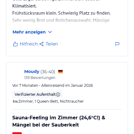
Klimatisiert.
Frühstücksraum klein. Schwierig Platz zu finden.
Sehr wenig Brot und Brötchenauswahl. Mässige
Qualität. Sehr einfache Wurstauswahl, kein Schinken
Mehr anzeigen
oder gekochte Eier.
Hilfreich
Teilen
Moudy
(
36-40
)
139
Bewertungen
Vor 7 Monaten • Alleinreisend im Januar 2026
Verifizierter Aufenthalt
Zimmer, 1 Queen-Bett, Nichtraucher
Sauna-Feeling im Zimmer (24,6°C!) &
Mängel bei der Sauberkeit