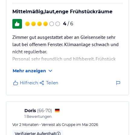
Mittelmäßig,laut,enge Frühstückräume
4
/ 6
Zimmer gut ausgestattet aber an Gleisenseite sehr
laut bei offenem Fenster. Klimaanlage schwach und
nicht regulierbar.
Personal sehr freundlich und hilfsbereit. Frühstück
gut,aber die Räume klein und schwer zu bewegen
Mehr anzeigen
Das Zimmer wurde kein einziges Mal gereinigt,nur
neue Handtücher gegeben(4 Nächte)
Hilfreich
Teilen
Doris
(
66-70
)
1
Bewertungen
Vor 2 Monaten • Verreist als Gruppe im Mai 2026
Verifizierter Aufenthalt