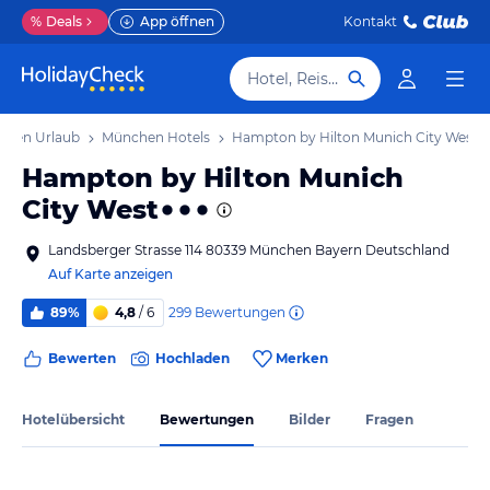
%
Deals
App öffnen
Kontakt
Hotel, Reiseziel
chen Urlaub
München Hotels
Hampton by Hilton Munich City West
Hampton by Hilton Munich
City West
Landsberger Strasse 114 80339 München Bayern Deutschland
Auf Karte anzeigen
299
Bewertungen
89%
4,8
/ 6
Bewerten
Hochladen
Merken
Hotelübersicht
Bewertungen
Bilder
Fragen