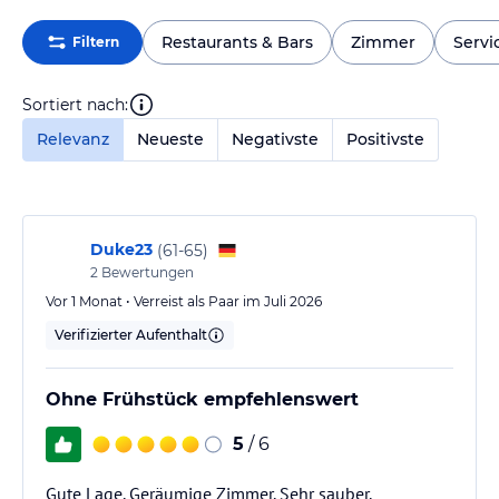
Restaurants & Bars
Zimmer
Servi
Filtern
Sortiert nach:
Relevanz
Neueste
Negativste
Positivste
Duke23
(
61-65
)
2
Bewertungen
Vor 1 Monat • Verreist als Paar im Juli 2026
Verifizierter Aufenthalt
Ohne Frühstück empfehlenswert
5
/ 6
Gute Lage. Geräumige Zimmer. Sehr sauber.