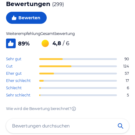
Bewertungen
(
299
)
Bewerten
Weiterempfehlung
Gesamtbewertung
4,8
/ 6
89
%
Sehr gut
90
Gut
124
Eher gut
57
Eher schlecht
17
Schlecht
6
Sehr schlecht
5
Wie wird die Bewertung berechnet?