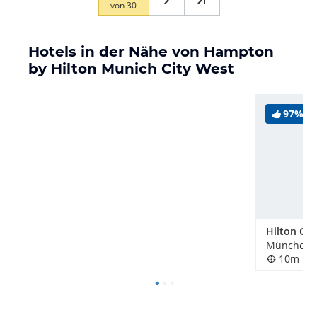
von
30
Hotels in der Nähe von Hampton
by Hilton Munich City West
97%
München, 
10m