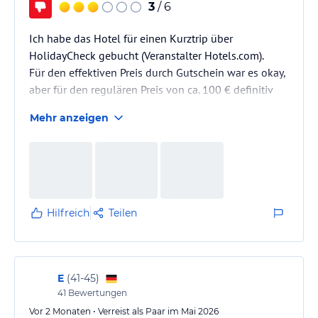
3
/ 6
Ich habe das Hotel für einen Kurztrip über
HolidayCheck gebucht (Veranstalter Hotels.com).
Für den effektiven Preis durch Gutschein war es okay,
aber für den regulären Preis von ca. 100 € definitiv
enttäuschend.
Mehr anzeigen
Zimmer & Sauberkeit:
Hier gab es die größten Mängel. Das Bett machte
einen staubigen Eindruck. Schlimmer noch: Direkt
beim Einzug fand ich lange schwarze Fremdhaare
und ein unbekanntes, kornartiges Objekt im Bett
Hilfreich
Teilen
(siehe Fotos). Das vermittelt kein Gefühl von Hygiene.
Der Schreibtischstuhl war defekt und…
E
(
41-45
)
41
Bewertungen
Vor 2 Monaten • Verreist als Paar im Mai 2026