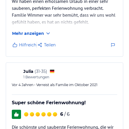
Wir haben einen erholsamen Urlaub in einer sehr
sauberen, perfekten Ferienwohnung verbracht.
Familie Wimmer war sehr bemüht, dass wir uns wohl
gefühlt haben, es hat an nichts gefehlt.
Es war auch kein Problem den Urlaub kurzfristig zu
Mehr anzeigen
verlängern. Toll waren auch einige Wander Tipps von
Frau Wimmer.
Hilfreich
Teilen
Julia
(
31-35
)
1
Bewertungen
Vor 4 Jahren • Verreist als Familie im Oktober 2021
Super schöne Ferienwohnung!
6
/ 6
Die schönste und sauberste Ferienwohnung, die wir