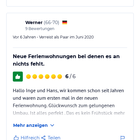
Werner
(
66-70
)
9
Bewertungen
Vor 6 Jahren • Verreist als Paar im Juni 2020
Neue Ferienwohnungen bei denen es an
nichts fehlt.
6
/ 6
Hallo Inge und Hans, wir kommen schon seit Jahren
und waren zum ersten mal in der neuen
Ferienwohnung. Glückwunsch zum gelungenen
Umbau. Ist alles perfekt . Das es kein Frühstück mehr
gibt, lässt sich verkraften, da es im Backhäusel
Mehr anzeigen
gegenüber leckere Semmel gibt. War wie immer eine
super Woche. Viele Grüße aus Griesheim
Hilfreich
Teilen