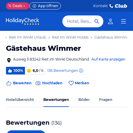
%
Deals
App öffnen
Kontakt
Hotel, Reiseziel
ub
Reit Im Winkl Urlaub
Reit Im Winkl Hotels
Gästehaus Wimmer
Gästehaus Wimmer
Auweg 3 83242 Reit im Winkl Deutschland
Auf Karte anzeigen
136
Bewertungen
100%
6,0
/ 6
Bewerten
Hochladen
Merken
Hotelübersicht
Bewertungen
Bilder
Fragen
Bewertungen
(
136
)