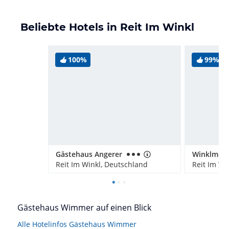
Beliebte Hotels in Reit Im Winkl
100%
99%
Gästehaus Angerer
Reit Im Winkl, Deutschland
Reit Im Wi
Gästehaus Wimmer auf einen Blick
Alle Hotelinfos Gästehaus Wimmer