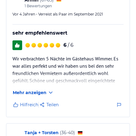
1
Bewertungen
Vor 4 Jahren • Verreist als Paar im September 2021
sehr empfehlenswert
6
/ 6
Wir verbrachten 5 Nächte im Gästehaus Wimmer. Es
war alles perfekt und wir haben uns bei den sehr
freundlichen Vermietern außerordentlich wohl
gefühlt. Schöne und geschmackvoll eingerichtete
Ferienwohnung. Ruhige Lage. Wandermöglichkeiten
Mehr anzeigen
ab Haus. Sehr praktisch ist das nur wenige Schritte
entfernte Semmelhäusl. Wir kommen wieder!
Hilfreich
Teilen
Tanja + Torsten
(
36-40
)