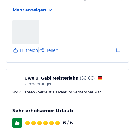
Ehefrau, Kinder und Enkelkinder) anläßlich meines
Mehr anzeigen
70. Geburtstags bei Euch zu Gast gewesen. Bei Euren
Ferienwohnungen hat es an nichts gefehlt. Wir haben
uns sofort wohl gefühlt und wir können Euch nur
weiterempfehlen.
Hilfreich
Teilen
Uwe u. Gabi Meisterjahn
(
56-60
)
2
Bewertungen
Vor 4 Jahren • Verreist als Paar im September 2021
Sehr erholsamer Urlaub
6
/ 6