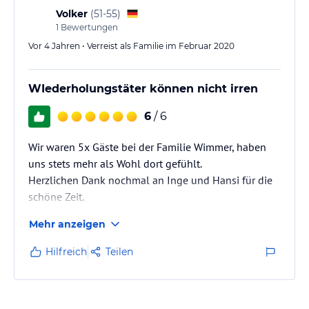
Volker
(
51-55
)
1
Bewertungen
Vor 4 Jahren • Verreist als Familie im Februar 2020
WIederholungstäter können nicht irren
6
/ 6
Wir waren 5x Gäste bei der Familie Wimmer, haben
uns stets mehr als Wohl dort gefühlt.
Herzlichen Dank nochmal an Inge und Hansi für die
schöne Zeit.
Mehr anzeigen
Gruss
Romy und Volker mit Familie
Hilfreich
Teilen