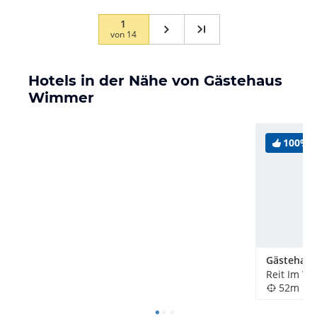
1
von
14
Hotels in der Nähe von Gästehaus
Wimmer
100%
Gästehaus
Reit Im Wi
52m