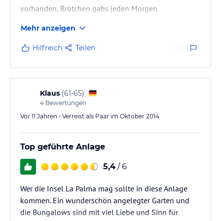
vorhanden, Brötchen gabs jeden Morgen.
Mehr anzeigen
Ausflüge mit Kindern nach Puerto Naos, Charco Azul
unternehmen.
Hilfreich
Teilen
Klaus
(
61-65
)
4
Bewertungen
Vor 11 Jahren • Verreist als Paar im Oktober 2014
Top geführte Anlage
5,4
/ 6
Wer die Insel La Palma mag sollte in diese Anlage
kommen. Ein wunderschön angelegter Garten und
die Bungalows sind mit viel Liebe und Sinn für