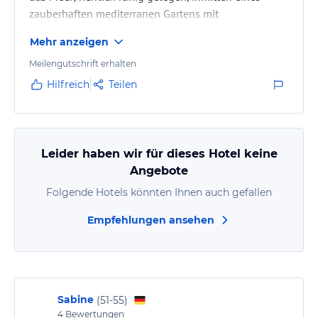
zauberhaften mediterranen Gartens mit
Swimmingpool; eine Anlage mit viel Ambiente und
Mehr anzeigen
Charme; Erholung pur; die Besitzer der Anlage sind
sehr herzlich und liebenswert; Verena und Jesper
Meilengutschrift erhalten
Kaas kümmern sich sehr um das Wohl ihrer Gäste
Hilfreich
Teilen
und geben gute Tipps; ein Brötchenservice wird
täglich angeboten; die Zimmer des Bungalows sind
absolut sauber und gepflegt; es gibt…
Leider haben wir für dieses Hotel keine
Angebote
Folgende Hotels könnten Ihnen auch gefallen
Empfehlungen ansehen
Sabine
(
51-55
)
4
Bewertungen