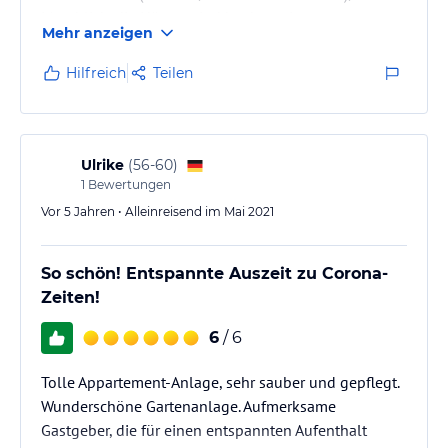
Meerblick, die Häuser sind hochwertig ausgestattet,
Mehr anzeigen
habe für nächstes Jahr erneut gebucht
Hilfreich
Teilen
Ulrike
(
56-60
)
1
Bewertungen
Vor 5 Jahren • Alleinreisend im Mai 2021
So schön! Entspannte Auszeit zu Corona-
Zeiten!
6
/ 6
Tolle Appartement-Anlage, sehr sauber und gepflegt.
Wunderschöne Gartenanlage. Aufmerksame
Gastgeber, die für einen entspannten Aufenthalt