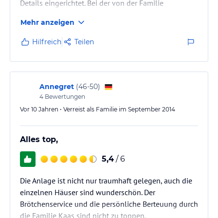
Details eingerichtet. Bei der von der Familie
kompetent geführte Anlage findet man immer ein
Mehr anzeigen
offenes Ohr für Auskünfte, egal ob ein Tip für eine
Wanderung oder Empfehlung für ein Restaurant.
Hilfreich
Teilen
Annegret
(
46-50
)
4
Bewertungen
Vor 10 Jahren • Verreist als Familie im September 2014
Alles top,
5,4
/ 6
Die Anlage ist nicht nur traumhaft gelegen, auch die
einzelnen Häuser sind wunderschön. Der
Brötchenservice und die persönliche Berteuung durch
die Familie Kaas sind nicht zu toppen.