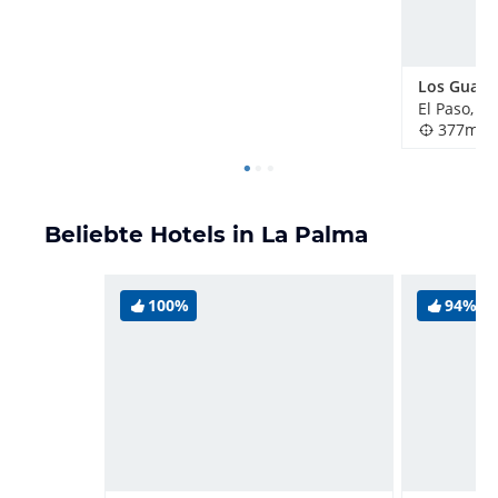
El Paso, S
377m
Beliebte Hotels in La Palma
100%
94%