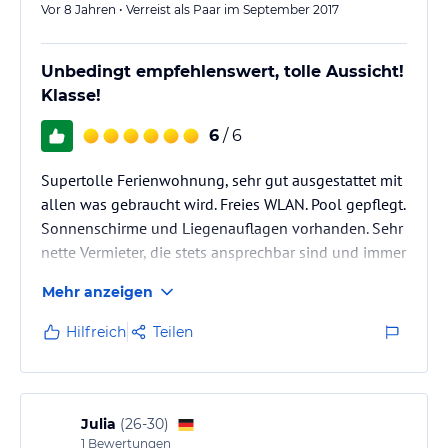
Vor 8 Jahren • Verreist als Paar im September 2017
Unbedingt empfehlenswert, tolle Aussicht!
Klasse!
6
/ 6
Supertolle Ferienwohnung, sehr gut ausgestattet mit
allen was gebraucht wird. Freies WLAN. Pool gepflegt.
Sonnenschirme und Liegenauflagen vorhanden. Sehr
nette Vermieter, die stets ansprechbar sind und immer
helfen. Sehr ruhig gelegen. Schöner großer,
Mehr anzeigen
gepflegter Garten. Am schönsten ist die Aussicht auf
den Atlantik. Morgens mit einem Becher auf der
Hilfreich
Teilen
Terrasse zu sitzen und die Aussicht zu genießen ist
ein Traum.
Julia
(
26-30
)
1
Bewertungen