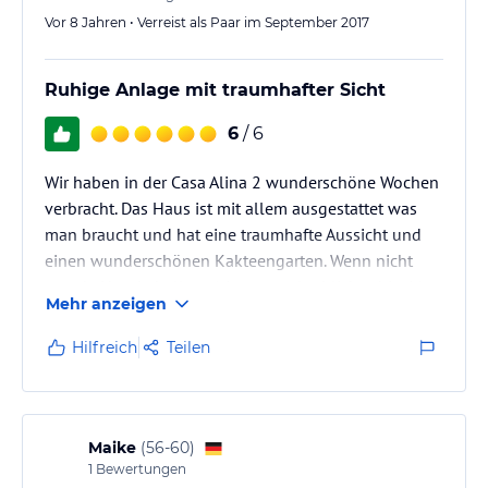
Vor 8 Jahren • Verreist als Paar im September 2017
Ruhige Anlage mit traumhafter Sicht
6
/ 6
Wir haben in der Casa Alina 2 wunderschöne Wochen
verbracht. Das Haus ist mit allem ausgestattet was
man braucht und hat eine traumhafte Aussicht und
einen wunderschönen Kakteengarten. Wenn nicht
gerade Hunde bellen :-) ist es unglaublich ruhig. Man
Mehr anzeigen
sollte sich bloß darüber klar sein, dass man nicht so
eben zu Fuß in den Ort laufen kann, da alle Wege
Hilfreich
Teilen
sehr steil sind. Ein Auto ist ein muss. Die Vermieter
sind sehr nett und herzlich, man fühlt sich bei Ihnen
sofort wohl. Vielen Dank nochmal an Verena und
Jesper!
Maike
(
56-60
)
1
Bewertungen