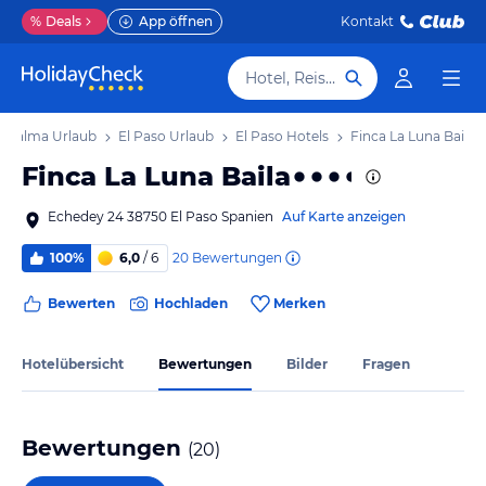
%
Deals
App öffnen
Kontakt
Hotel, Reiseziel
a Palma Urlaub
El Paso Urlaub
El Paso Hotels
Finca La Luna Baila
Finca La Luna Baila
Echedey 24 38750 El Paso Spanien
Auf Karte anzeigen
20
Bewertungen
100%
6,0
/ 6
Bewerten
Hochladen
Merken
Hotelübersicht
Bewertungen
Bilder
Fragen
Bewertungen
(
20
)