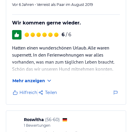
Vor 6 Jahren • Verreist als Paar im August 2019
Wir kommen gerne wieder.
6
/ 6
Hatten einen wunderschönen Urlaub. Alle waren
supernett. In den Ferienwohnungen war alles
vorhanden, was man zum täglichen Leben braucht.
Schön das wir unseren Hund mitnehmen konnten.
Sehr gut das die Zimmer gefliest und keinen Teppich
Mehr anzeigen
haben. Zusätzlich war unsere Ferienwohnung mit
einer Ledercouch ausgestattet. Hundebesitzer wissen
Hilfreich
Teilen
dieses zu schätzen. Im überdachten Imbiss kann man
den Abend mit Musik und bei einem leckeren
Grillteller und einem Bierchen oder anderen
Getränken ausklingen lassen.
Roswitha
(
56-60
)
1
Bewertungen