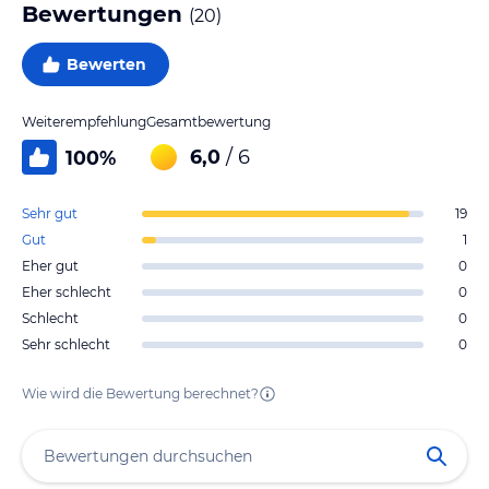
Bewertungen
(
20
)
Bewerten
Weiterempfehlung
Gesamtbewertung
6,0
/ 6
100
%
Sehr gut
19
Gut
1
Eher gut
0
Eher schlecht
0
Schlecht
0
Sehr schlecht
0
Wie wird die Bewertung berechnet?