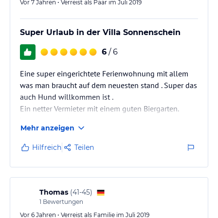
Vor 7 Jahren • Verreist als Paar im Juli 2019
Super Urlaub in der Villa Sonnenschein
6
/ 6
Eine super eingerichtete Ferienwohnung mit allem
was man braucht auf dem neuesten stand . Super das
auch Hund willkommen ist .
Ein netter Vermieter mit einem guten Biergarten.
Waren sehr zufrieden und werden wieder kommen .
Mehr anzeigen
Der Ort ist ideal um alles zu unternehmen von
Fahrradtour ,Strandbesuch oder spazieren gehen.
Hilfreich
Teilen
Thomas
(
41-45
)
1
Bewertungen
Vor 6 Jahren • Verreist als Familie im Juli 2019