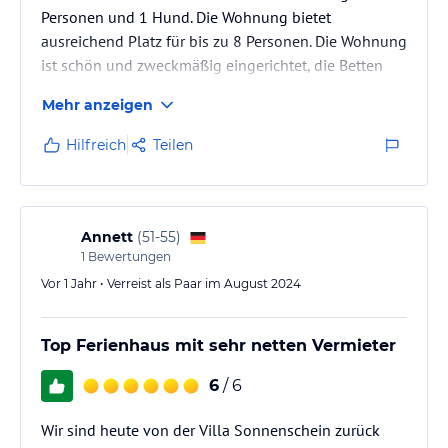
Personen und 1 Hund. Die Wohnung bietet
ausreichend Platz für bis zu 8 Personen. Die Wohnung
ist schön und zweckmäßig eingerichtet, die Betten
sind sehr bequem. Die Küche ist mit allem wichtigen
Mehr anzeigen
ausgestattet. Dank großer Schränke und 2
Kommoden ist auch genügend Platz für unsere
Hilfreich
Teilen
Sachen gewesen. Der Kontakt mit dem Vermieter war
prima, freundlich und schnelle Antworten. Unsere
Anreise war perfekt vorbereitet. Infos zur
Schlüsselübergabe hingen an der Eingangstür,…
Annett
(
51-55
)
1
Bewertungen
Vor 1 Jahr • Verreist als Paar im August 2024
Top Ferienhaus mit sehr netten Vermieter
6
/ 6
Wir sind heute von der Villa Sonnenschein zurück