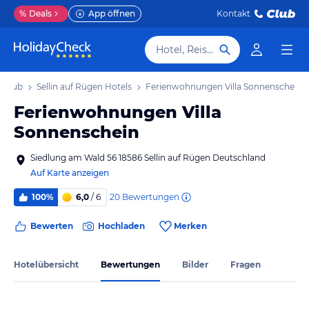
%
Deals
App öffnen
Kontakt
Hotel, Reiseziel
Urlaub
Sellin auf Rügen Hotels
Ferienwohnungen Villa Sonnenschein
Ferienwohnungen Villa
Sonnenschein
Siedlung am Wald 56 18586 Sellin auf Rügen Deutschland
Auf Karte anzeigen
20
Bewertungen
100%
6,0
/ 6
Bewerten
Hochladen
Merken
Hotelübersicht
Bewertungen
Bilder
Fragen