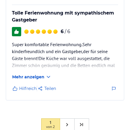
Tolle Ferienwohnung mit sympathischem
Gastgeber
6
/ 6
Super komfortable Ferienwohnung.Sehr
kinderfreundlich und ein Gastgeber,der für seine
Gäste brennt!Die Küche war voll ausgestattet, die
Zimmer schön geräumig und die Betten endlich mal
gemütlich.Die Lage gleich gegenüber vom rasenden
Mehr anzeigen
Roland ist sehr zentral.Einkaufsmöglichkeiten sind
fußläufig.In der Saison gibt es Getränke und Snacks
Hilfreich
Teilen
am hauseigenen Imbiss!
1
von
2