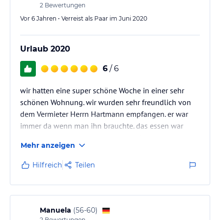
2
Bewertungen
Vor 6 Jahren • Verreist als Paar im Juni 2020
Urlaub 2020
6
/ 6
wir hatten eine super schöne Woche in einer sehr
schönen Wohnung. wir wurden sehr freundlich von
dem Vermieter Herrn Hartmann empfangen. er war
immer da wenn man ihn brauchte. das essen war
lecker und sämtliche Aktivitäten zu fuss zu erreichen.
Mehr anzeigen
rundum alles perfekt.
Hilfreich
Teilen
Manuela
(
56-60
)
2
Bewertungen