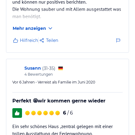
und können nur positives berichten.
Die Wohnung sauber und mit Allem ausgestattet was
man benötigt.
Der Biergarten und das freundliche Personal ist super
Mehr anzeigen
zu empfehlen.
Frische Gerichte, leckere Getränke und man sitzt
Hilfreich
Teilen
abends mit anderen Gästen auf einen gemütlichen
Schnack.
Hexe, Laura und Icke top und danke für Alles.
Wir kommen gerne wieder
Susann
(
31-35
)
4
Bewertungen
Vor 6 Jahren • Verreist als Familie im Juni 2020
Perfekt 🤩wir kommen gerne wieder
6
/ 6
Ein sehr schönes Haus ,zentral gelegen mit einer
tollen Ausstattung der Ferienwohnung.