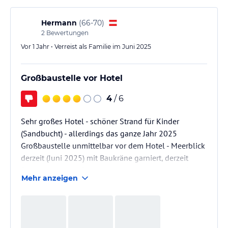
angebotenen Aktivitäten waren vom Kinderclub, über
Schwimmkurs, bis hin zu klettern…
Hermann
(
66-70
)
2
Bewertungen
Vor 1 Jahr • Verreist als Familie im Juni 2025
Großbaustelle vor Hotel
4
/ 6
Sehr großes Hotel - schöner Strand für Kinder
(Sandbucht) - allerdings das ganze Jahr 2025
Großbaustelle unmittelbar vor dem Hotel - Meerblick
derzeit (Juni 2025) mit Baukräne garniert, derzeit
Rohbau einer großen Appartement Anlage- damit
Mehr anzeigen
verbunden Lärmbelästigung durch Baustelle (direkt
an Liegewiesen des Hotels vorbeifahrende
Lastkraftwagen etc - größte Lärmbelästigung am
Strand da hier Baustellen am nächsten (Baustelle