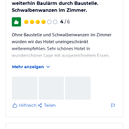
weiterhin Baulärm durch Baustelle.
Schwalbenwanzen im Zimmer.
4
/ 6
Ohne Baustelle und Schwalbenwanzen im Zimmer
würden wir das Hotel uneingeschränkt
weiterempfehlen. Sehr schönes Hotel in
wunderschöner Lage mit ausgezeichnetem Essen.
Leider befindet sich derzeit eine Baustelle direkt
Mehr anzeigen
zwischen Hotel und Strand. Vor unserer Anreise
wurde uns schriftlich versichert, dass die Bauarbeiten
gesetzlich (!) im Juli und August ruhen MÜSSEN.
Leider wurden die Arbeiten unbeirrt nach dem 30.6.
weitergeführt (auch Samstags) was zu erheblichem
Lärm am Strand führte. Unsere Beschwerde und
Hilfreich
Teilen
Hinweis…