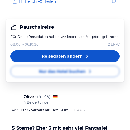
Hilfreich
Teilen
Pauschalreise
Für Deine Reisedaten haben wir leider kein Angebot gefunden.
08.08. - 06.10.26
2
ERW
Reisedaten ändern
Nur das Hotel buchen
Oliver
(
41-45
)
4
Bewertungen
Vor 1 Jahr • Verreist als Familie im Juli 2025
5 Sterne? Eher 3 mit sehr viel Fantasie!