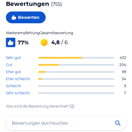
Bewertungen
(
755
)
Bewerten
Weiterempfehlung
Gesamtbewertung
4,8
/ 6
77
%
Sehr gut
432
Gut
204
Eher gut
69
Eher schlecht
34
Schlecht
9
Sehr schlecht
7
Wie wird die Bewertung berechnet?