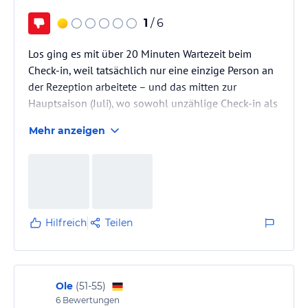
1
/ 6
Los ging es mit über 20 Minuten Wartezeit beim
Check-in, weil tatsächlich nur eine einzige Person an
der Rezeption arbeitete – und das mitten zur
Hauptsaison (Juli), wo sowohl unzählige Check-in als
auch Check-out Gäste anstanden. Eine absolute
Mehr anzeigen
Enttäuschung zu Beginn des Urlaubs.
Das Zimmer wurde während unseres Aufenthalts
ganze 3 mal gereinigt – trotz mehrmaliger
Beschwerden an der Rezeption - Reaktion? Null! Man
interessiert sich offensichtlich nicht für
Hilfreich
Teilen
Gästeanliegen.
Zweimal blieben wir im Aufzug stecken –…
Ole
(
51-55
)
6
Bewertungen