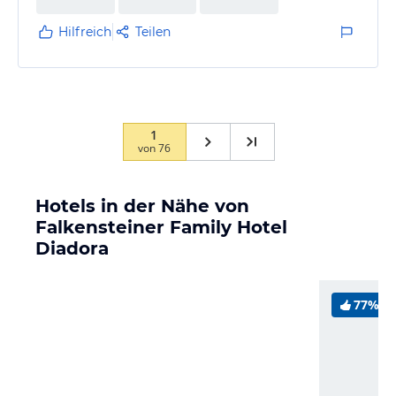
liegt direkt hinter dem Strand des Hotels)
Wem dies nicht stört - sonst im großen und ganzen…
Hilfreich
Teilen
1
von
76
Hotels in der Nähe von
Falkensteiner Family Hotel
Diadora
77%