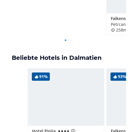
Petrcane, 
258m
Beliebte Hotels in Dalmatien
91%
93%
Hotel Pinija