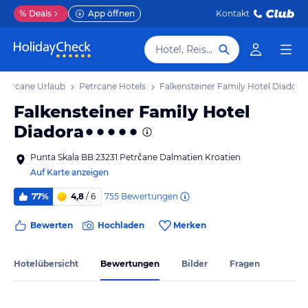
%
Deals
App öffnen
Kontakt
Hotel, Reiseziel
Petrcane Urlaub
Petrcane Hotels
Falkensteiner Family Hotel Diadora
Falkensteiner Family Hotel
Diadora
Punta Skala BB 23231 Petrčane Dalmatien Kroatien
Auf Karte anzeigen
755
Bewertungen
77%
4,8
/ 6
Bewerten
Hochladen
Merken
Hotelübersicht
Bewertungen
Bilder
Fragen