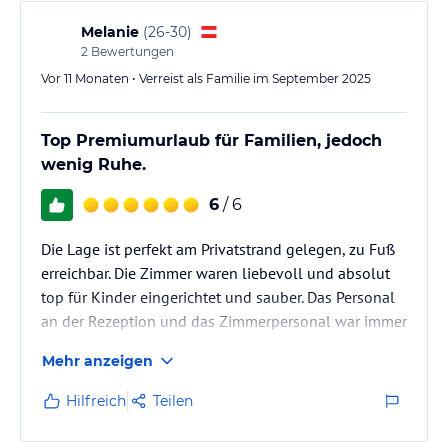
Melanie
(
26-30
)
2
Bewertungen
Vor 11 Monaten • Verreist als Familie im September 2025
Top Premiumurlaub für Familien, jedoch
wenig Ruhe.
6
/ 6
Die Lage ist perfekt am Privatstrand gelegen, zu Fuß
erreichbar. Die Zimmer waren liebevoll und absolut
top für Kinder eingerichtet und sauber. Das Personal
an der Rezeption und das Zimmerpersonal war immer
freundlich und hilfsbereit, an der Bar und im
Mehr anzeigen
Restaurant war eher wenig Nachfrage, ob man
vielleicht etwas bestellen möchte. Das Essen am
Hilfreich
Teilen
Buffet war gut und abwechslungsreich, jedoch
aufgrund der vielen Gäste sehr chaotisch. Die