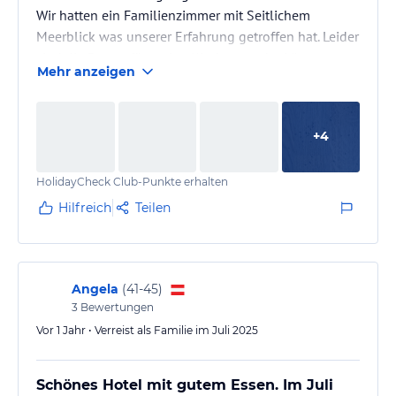
Wir hatten ein Familienzimmer mit Seitlichem
Meerblick was unserer Erfahrung getroffen hat. Leider
sind die Betten für meine Kinder von der Länge zu
Mehr anzeigen
kurz.
Das Zimmer hatte auch ein Armeisen Problem was
aber schnell gelöst wurde auch ein anderes Zimmer
+
4
wurde uns alternativ angeboten.
Das Essen/ Poolbereich und Fitnessstudio geben wir
HolidayCheck Club-Punkte erhalten
5 Sterne
Der Strand leider nur 3 Sterne Liegen defekt und
Hilfreich
Teilen
nicht sauber.
Was wir sehr negativ empfunden haben…
Angela
(
41-45
)
3
Bewertungen
Vor 1 Jahr • Verreist als Familie im Juli 2025
Schönes Hotel mit gutem Essen. Im Juli