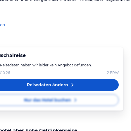
len
schalreise
 Reisedaten haben wir leider kein Angebot gefunden.
6.10.26
2
ERW
Reisedaten ändern
Nur das Hotel buchen
otel aber hohe Getränkepreise.