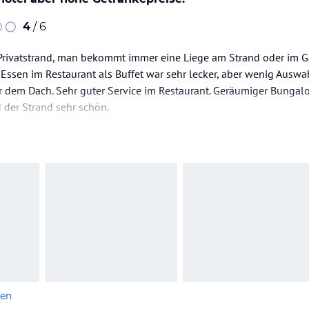
4
/ 6
Privatstrand, man bekommt immer eine Liege am Strand oder im G
Essen im Restaurant als Buffet war sehr lecker, aber wenig Aus
er dem Dach. Sehr guter Service im Restaurant. Geräumiger Bunga
 der Strand sehr schön.
 überteuerte Getränkepreise. 1 Liter Wasser 6,-€ und Bier 8,-€ Kaff
len