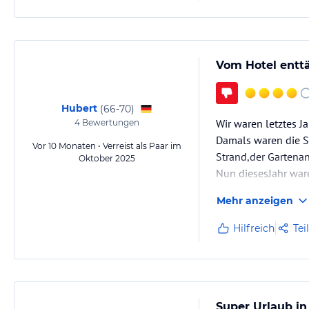
Vom Hotel entt
Hubert
(
66-70
)
Wir waren letztes J
4
Bewertungen
Damals waren die S
Vor 10 Monaten • Verreist als Paar im
Strand,der Gartena
Oktober 2025
Nun diesesJahr ware
dem Leim.
Mehr anzeigen
Das Buffet ist sehr
haben wir eine…
Hilfreich
Tei
Super Urlaub in 