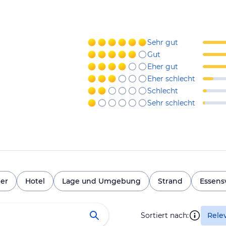
Sehr gut
Gut
Eher gut
Eher schlecht
Schlecht
Sehr schlecht
er
Hotel
Lage und Umgebung
Strand
Essensv
Sortiert nach:
Rele