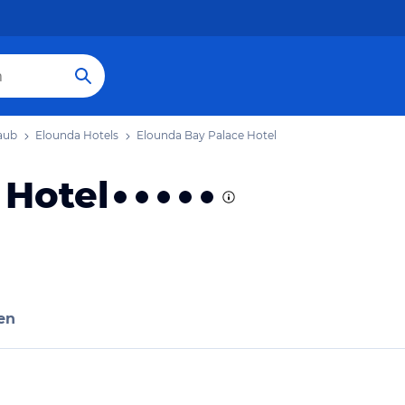
aub
Elounda Hotels
Elounda Bay Palace Hotel
 Hotel
en