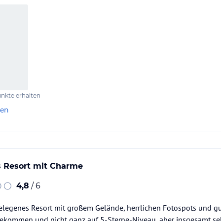
n
nhaltet kein Mittagessen
en sind viel…
nkte erhalten
len
 Resort mit Charme
4,8
/ 6
legenes Resort mit großem Gelände, herrlichen Fotospots und gu
 gekommen und nicht ganz auf 5-Sterne-Niveau, aber insgesamt s