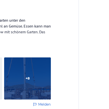
arten unter den
wahl an Gemüse. Essen kann man
low mit schönem Garten. Das
ee 6,-€
+
8
Melden