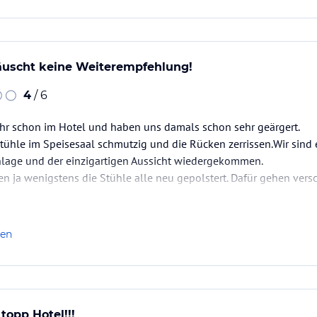
äuscht keine Weiterempfehlung!
4
/ 6
ahr schon im Hotel und haben uns damals schon sehr geärgert.
tühle im Speisesaal schmutzig und die Rücken zerrissen.Wir sin
nlage und der einzigartigen Aussicht wiedergekommen.
n ja wenigstens die Stühle alle neu gepolstert. Dafür gehen versc
 eng und die Auswahl mäßig. Entspricht insgesamt einer Kantine. D
len
topp Hotel!!!