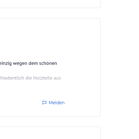
d einzig wegen dem schönen
hiedentlich die Holzteile aus
a die Getränkepreise hoch sind,
Melden