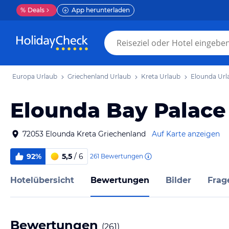
%
Deals
App herunterladen
Europa Urlaub
Griechenland Urlaub
Kreta Urlaub
Elounda Url
Elounda Bay Palace
72053 Elounda Kreta Griechenland
Auf Karte anzeigen
92%
5,5
/ 6
261
Bewertungen
Hotelübersicht
Bewertungen
Bilder
Frag
Bewertungen
(
261
)