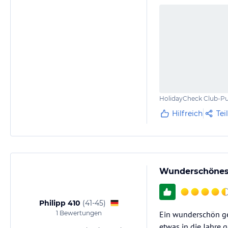
+Umgebung
+Große Anlage
+Strand
+Ausreichend Liege
-/- Halbpension bei
-/- Essen und Trink
HolidayCheck Club-Pu
Hilfreich
Tei
Wunderschönes
Philipp 410
(
41-45
)
1
Bewertungen
Ein wunderschön ge
etwas in die Jahre