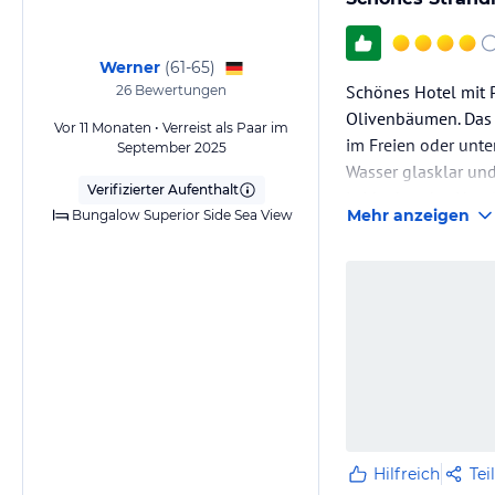
Werner
(
61-65
)
Schönes Hotel mit 
26
Bewertungen
Olivenbäumen. Das 
Vor 11 Monaten • Verreist als Paar im
im Freien oder unt
September 2025
Wasser glasklar und
Verifizierter Aufenthalt
Leider hat das Hotel
Mehr anzeigen
Bungalow Superior Side Sea View
Hilfreich
Tei