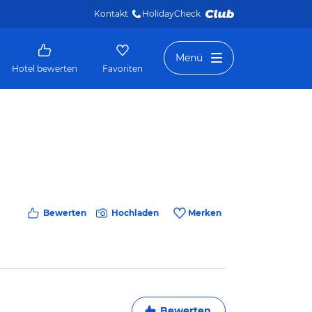
Kontakt
HolidayCheck 
Menü
Hotel bewerten
Favoriten
Bewerten
Hochladen
Merken
Bewerten