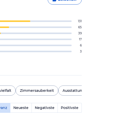
131
65
39
17
6
3
ielfalt
Zimmersauberkeit
Ausstattung
Ambiente
vanz
Neueste
Negativste
Positivste