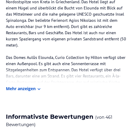
Nordostspitze von Kreta in Griechenland. Das Hotel liegt auf
einem Hügel und überblickt die Bucht von Elounda mit Blick auf
das Mittelmeer und die nahe gelegene UNESCO geschuetzte Insel
Spinalonga. Der beliebte Ferienort Agios Nikolaos ist mit dem
Auto erreichbar (nur 9 km entfernt). Dort gibt es zahlreiche
Restaurants, Bars und Geschäfte. Das Hotel ist auch nur einen
kurzen Spaziergang vom eigenen privaten Sandstrand entfernt (50
meter).
Das Domes Aulūs Elounda, Curio Collection by Hilton verfügt über
einen Außenpool. Es gibt auch eine Sonnenterrasse mit
Sitzgelegenheiten zum Entspannen. Das Hotel verfügt über drei
Bars, darunter eine am Strand. Es gibt vier Restaurants, ein À-la-
Carte-Restaurant auf der Dachterrasse, das auf asiatische Küche
spezialisiert ist, und ein Grillrestaurant am Pool.
Mehr anzeigen
Während Ihres Aufenthaltes im Domes Aulūs Elounda, Curio
Collection by Hilton können Sie die Wellnesseinrichtungen nutzen,
zu denen ein beheizter Innenpool, ein Whirlpool, eine Sauna und
Informativste Bewertungen
(von
461
Schönheitsanwendungen gehören. Es gibt auch ein Fitnessstudio,
Bewertungen)
dass 24 Stunden geoeffnet it. Das Hotel befindet sich im ruhigen
Ferienort Elounda. Die Umgebung ist mit den öffentlichen