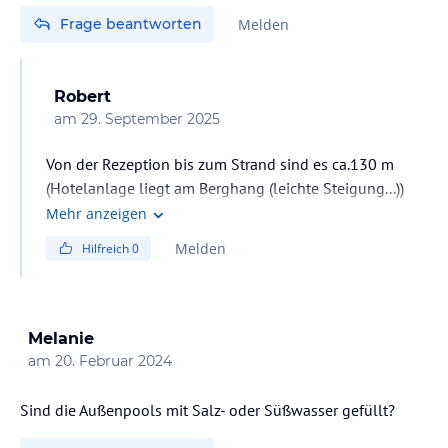
Frage beantworten
Melden
Robert
am
29. September 2025
Von der Rezeption bis zum Strand sind es ca.130 m
(Hotelanlage liegt am Berghang (leichte Steigung...))
Upgrade Cool Living Selection war bei uns nicht
Mehr anzeigen
notwendig (all Inkl.) und es waren alle Getränke bis
Melden
Hilfreich
0
2400 Uhr inkludiert, Themenlokale waren wählbar usw.
(Kann es nicht mehr 100%ig sagen, aber ich glaube wir
hatten sogar e. Kühlschrank im Zimmer)
Melanie
am
20. Februar 2024
Sind die Außenpools mit Salz- oder Süßwasser gefüllt?