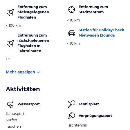
Entfernung zum
Entfernung zum
nächstgelegenen
Stadtzentrum
Flughafen
< 10 km
< 100 km
Station für HolidayCheck
Entfernung zum
Mietwagen Elounda
nächstgelegenen
< 10 km
Flughafen in
Fahrminuten
1 h
Mehr anzeigen
Aktivitäten
Wassersport
Tennisplatz
Kanusport
Vergnügungssport
Surfen
Tischtennis
Tauchen