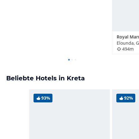
Elounda, 
494m
Beliebte Hotels in Kreta
93%
92%