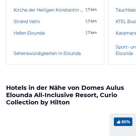
Kirche der Heiligen Konstantin und Helena
1,7
km
Tauchbas
Strand Vathi
1,7
km
Hafen Elounda
1,7
km
Katamara
Sport- un
Sehenswürdigkeiten in Elounda
Elounda
Hotels in der Nähe von Domes Aulus
Elounda All-Inclusive Resort, Curio
Collection by Hilton
86%