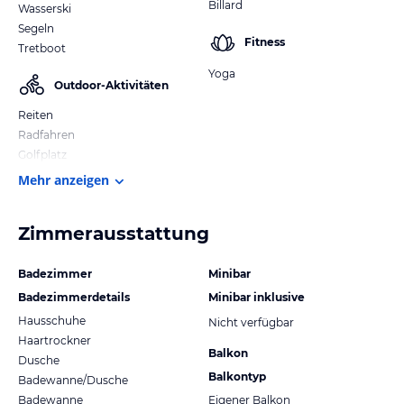
Billard
Wasserski
Segeln
Fitness
Tretboot
Yoga
Outdoor-Aktivitäten
Reiten
Radfahren
Golfplatz
Mehr anzeigen
Zimmerausstattung
Badezimmer
Minibar
Badezimmerdetails
Minibar inklusive
Hausschuhe
Nicht verfügbar
Haartrockner
Balkon
Dusche
Balkontyp
Badewanne/Dusche
Badewanne
Eigener Balkon