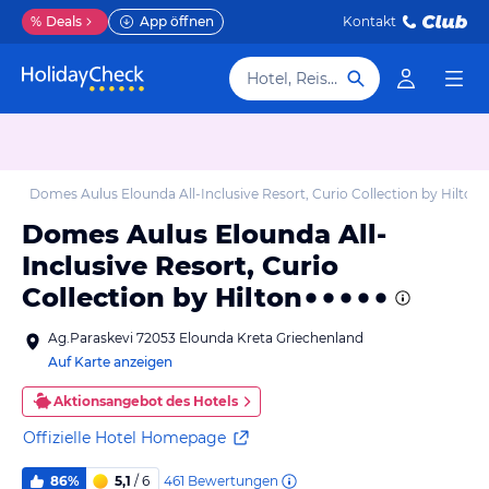
%
Deals
App öffnen
Kontakt
Hotel, Reiseziel
ls
Domes Aulus Elounda All-Inclusive Resort, Curio Collection by Hilton
Domes Aulus Elounda All-
Inclusive Resort, Curio
Collection by Hilton
Ag.Paraskevi 72053 Elounda Kreta Griechenland
Auf Karte anzeigen
Aktionsangebot des Hotels
Offizielle Hotel Homepage
461
Bewertungen
86%
5,1
/ 6