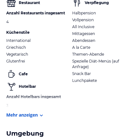
Restaurant
Verpflegung
Anzahl Restaurants insgesamt
Halbpension
Vollpension
4
All Inclusive
Küchenstile
Mittagessen
International
Abendessen
Griechisch
A la Carte
Vegetarisch
Themen-Abende
Glutenfrei
Spezielle Diät-Menüs (auf
Anfrage)
Snack Bar
Cafe
Lunchpakete
Hotelbar
Anzahl Hotelbars insgesamt
3
Mehr anzeigen
Umgebung