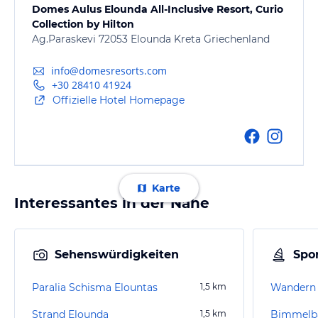
Domes Aulus Elounda All-Inclusive Resort, Curio
Collection by Hilton
Ag.Paraskevi 72053 Elounda Kreta Griechenland
info@domesresorts.com
+30 28410 41924
Offizielle Hotel Homepage
Karte
Interessantes in der Nähe
Sehenswürdigkeiten
Spor
Paralia Schisma Elountas
1,5
km
Wandern 
Strand Elounda
1,5
km
Bimmelba