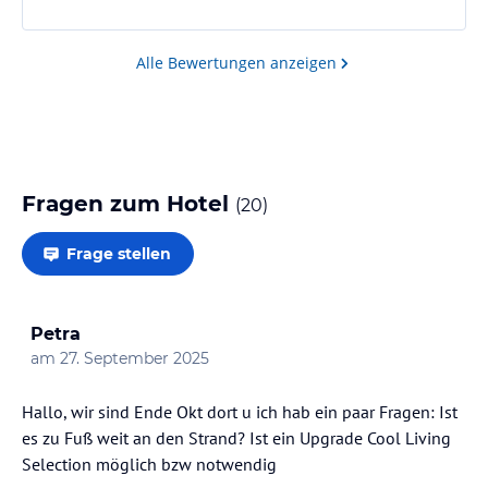
Gerne ergänzen, das war eine tolle Sache!
optimale Planung und Effizienz strikt an einen vordefinierten
- Leider war das Essen am Buffet immer nur lauwarm.
Zeitplan halten.“
Der Service und das Personal im Restaurant
Alle Bewertungen anzeigen
entspricht nicht 5*, da es an Aufmerksamkeit für
Hinweis:
Allgemeine und unverbindliche
aufzufüllende…
Hoteliers-/Veranstalter-/Kataloginformationen. Alle Angaben
ohne Gewähr und ohne Prüfung durch HolidayCheck. Bitte
lies vor der Buchung die verbindlichen
Angebotsdetails
des
jeweiligen Veranstalters.
Fragen zum Hotel
(
20
)
Frage stellen
Petra
am
27. September 2025
Hallo, wir sind Ende Okt dort u ich hab ein paar Fragen: Ist
es zu Fuß weit an den Strand? Ist ein Upgrade Cool Living
Selection möglich bzw notwendig