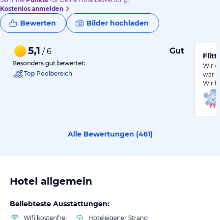
Kostenlos anmelden
Bewerten
Bilder hochladen
5,1
Gut
/ 6
Flit
Besonders gut bewertet:
Wir w
Top Poolbereich
war s
Wir h
Alle Bewertungen (
461
)
Hotel allgemein
Beliebteste Ausstattungen:
Wifi kostenfrei
Hoteleigener Strand