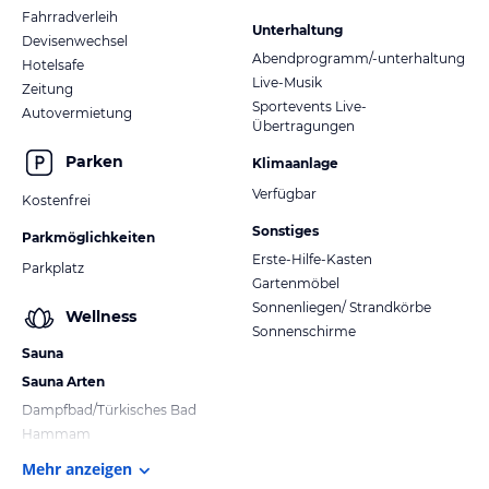
Fahrradverleih
Unterhaltung
Devisenwechsel
Abendprogramm/-unterhaltung
Hotelsafe
Live-Musik
Zeitung
Sportevents Live-
Autovermietung
Übertragungen
Parken
Klimaanlage
Verfügbar
Kostenfrei
Sonstiges
Parkmöglichkeiten
Erste-Hilfe-Kasten
Parkplatz
Gartenmöbel
Sonnenliegen/ Strandkörbe
Wellness
Sonnenschirme
Sauna
Sauna Arten
Dampfbad/Türkisches Bad
Hammam
Mehr anzeigen