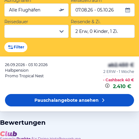
Abflughafen
Reisezeitraum
Alle Flughäfen
07.08.26 - 05.10.26
Reisedauer
Reisende & Zi.
2 Erw, 0 Kinder, 1 Zi.
Filter
ab
2.450 €
26.09.2026 - 03.10.2026
Halbpension
2 ERW • 1 Woche
Promo Tropical Nest
- Cashback
40 €
2.410 €
Pauschalangebote
ansehen
Bewertungen
Sammle
Punkte
für Deine Hotelbewertung.