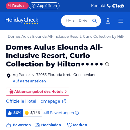
%
Deals
App öffnen
Kontakt
Hotel, Reiseziel
ls
Domes Aulus Elounda All-Inclusive Resort, Curio Collection by Hilton
Domes Aulus Elounda All-
Inclusive Resort, Curio
Collection by Hilton
Ag.Paraskevi 72053 Elounda Kreta Griechenland
Auf Karte anzeigen
Aktionsangebot des Hotels
Offizielle Hotel Homepage
461
Bewertungen
86%
5,1
/ 6
Bewerten
Hochladen
Merken