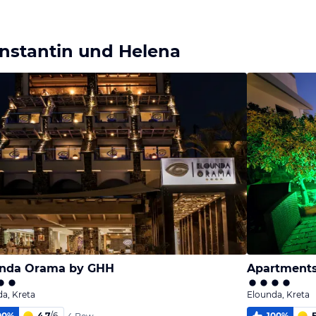
Bild
Bild
Bild
melden
melden
melden
von Anne
von Anne
von Anne
onstantin und Helena
unda Orama by GHH
Apartments
a, Kreta
Elounda, Kreta
00
%
4,7
/
6
100
%
5