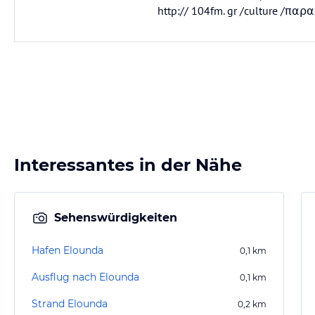
http:// 104fm. gr /culture /
Interessantes in der Nähe
Sehenswürdigkeiten
Hafen Elounda
0,1
km
Ausflug nach Elounda
0,1
km
Strand Elounda
0,2
km