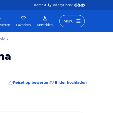
Kontakt
HolidayCheck 
Menü
werten
Favoriten
Anmelden
Helena
na
Reisetipp bewerten
Bilder hochladen