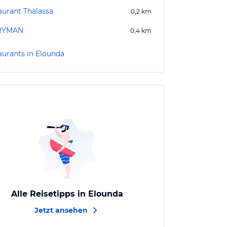
aurant Thalassa
0,2
km
RYMAN
0,4
km
aurants in Elounda
Alle Reisetipps in Elounda
Jetzt ansehen