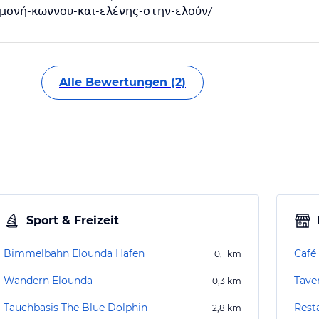
παραμονή-κωννου-και-ελένης-στην-ελούν/
Alle Bewertungen (2)
Sport & Freizeit
Bimmelbahn Elounda Hafen
Café 
0,1
km
Wandern Elounda
Tave
0,3
km
Tauchbasis The Blue Dolphin
Rest
2,8
km