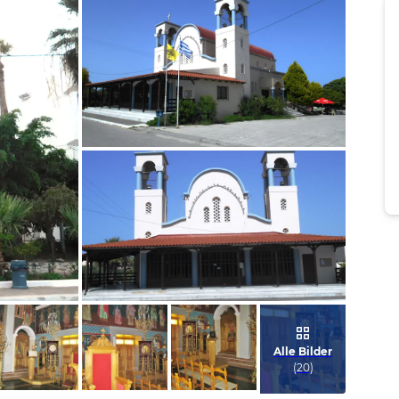
Bild melden
von Werner
Bild melden
von Werner
Alle Bilder
(
20
)