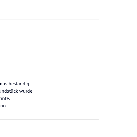
mus beständig
rundstück wurde
nnte.
ann.