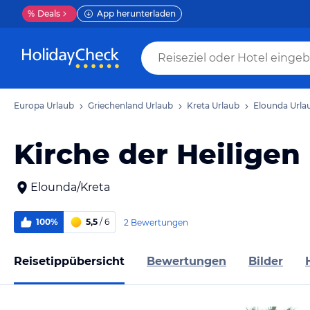
%
Deals
App herunterladen
Europa Urlaub
Griechenland Urlaub
Kreta Urlaub
Elounda Urla
Kirche der Heiligen
Elounda/Kreta
100%
5,5
/ 6
2 Bewertungen
Reisetippübersicht
Bewertungen
Bilder