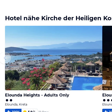
Bild
Bild
Bild
Bild
melden
melden
melden
melden
von Werner
von Anne
von Anne
von Anne
Hotel nähe Kirche der Heiligen K
Elounda Heights - Adults Only
Elo
Elounda, Kreta
Elound
100
%
5,9
/
6
1