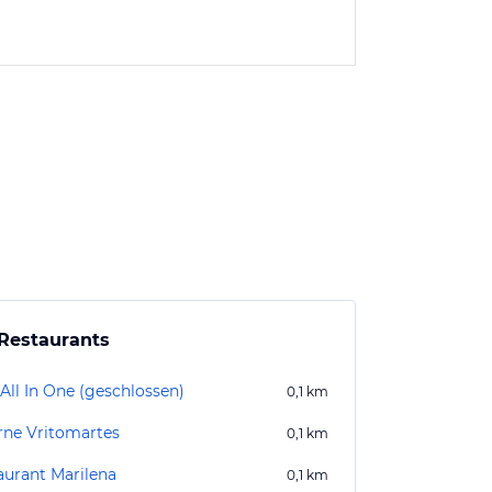
Restaurants
All In One (geschlossen)
0,1
km
rne Vritomartes
0,1
km
aurant Marilena
0,1
km