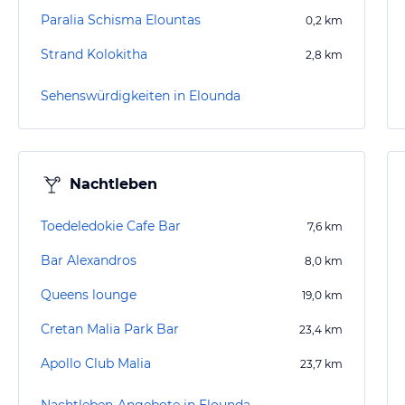
Paralia Schisma Elountas
0,2
km
Strand Kolokitha
2,8
km
Sehenswürdigkeiten in Elounda
Nachtleben
Toedeledokie Cafe Bar
7,6
km
Bar Alexandros
8,0
km
Queens lounge
19,0
km
Cretan Malia Park Bar
23,4
km
Apollo Club Malia
23,7
km