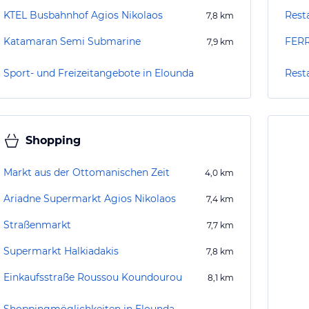
KTEL Busbahnhof Agios Nikolaos
Rest
7,8
km
Katamaran Semi Submarine
FER
7,9
km
Sport- und Freizeitangebote in Elounda
Rest
Shopping
Markt aus der Ottomanischen Zeit
4,0
km
Ariadne Supermarkt Agios Nikolaos
7,4
km
Straßenmarkt
7,7
km
Supermarkt Halkiadakis
7,8
km
Einkaufsstraße Roussou Koundourou
8,1
km