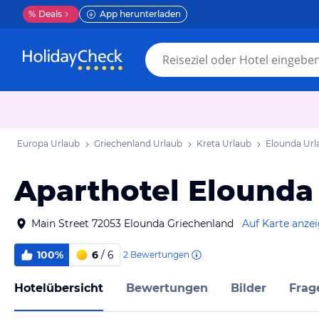
%
Deals
App herunterladen
Europa Urlaub
Griechenland Urlaub
Kreta Urlaub
Elounda Url
Aparthotel Elounda
Main Street 72053 Elounda Griechenland
Auf Karte anze
100%
6
/ 6
2
Bewertungen
Hotelübersicht
Bewertungen
Bilder
Frag