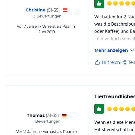
Christine
(
51-55
)
Wir hatten für 2 Nä
13
Bewertungen
was die Beschreibun
Vor 7 Jahren • Verreist als Paar im
oder Kaffee) und B
Juni 2019
- ein wirklich sens
Sehr gutes Frühstü
Mehr anzeigen
Hilfreich
Tei
Tierfreundliche
Thomas
(
31-35
)
1
Bewertungen
Wenn es diese Mensc
Hilfsbereitschaft u
Vor 15 Jahren • Verreist als Paar im