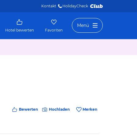
Kontakt
HolidayCheck 
Menü
Hotel bewerten
Favoriten
Bewerten
Hochladen
Merken