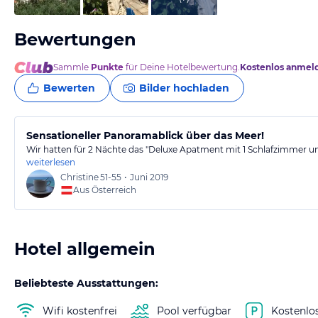
Bewertungen
Sammle
Punkte
für Deine Hotelbewertung.
Kostenlos anmel
Bewerten
Bilder hochladen
Sensationeller Panoramablick über das Meer!
Wir hatten für 2 Nächte das "Deluxe Apatment mit 1 Schlafzimmer 
weiterlesen
Christine
51-55
•
Juni 2019
Aus Österreich
Hotel allgemein
Beliebteste Ausstattungen:
Wifi kostenfrei
Pool verfügbar
Kostenlo