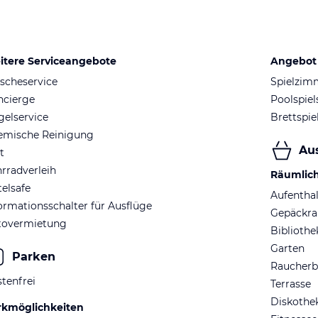
itere Serviceangebote
Angebot 
scheservice
Spielzim
ncierge
Poolspie
elservice
Brettspie
emische Reinigung
Au
t
rradverleih
Räumlic
elsafe
Aufentha
ormationsschalter für Ausflüge
Gepäckr
tovermietung
Bibliothe
Garten
Parken
Raucherb
tenfrei
Terrasse
Diskothe
rkmöglichkeiten