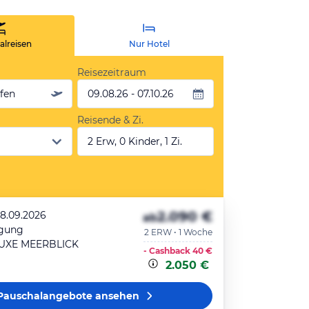
lreisen
Nur Hotel
Reisezeitraum
äfen
09.08.26 - 07.10.26
Reisende & Zi.
2 Erw, 0 Kinder, 1 Zi.
2.090 €
28.09.2026
ab
egung
2 ERW • 1 Woche
UXE MEERBLICK
- Cashback
40 €
2.050 €
Pauschalangebote
ansehen