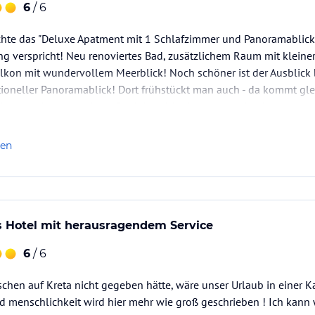
6
/ 6
chte das "Deluxe Apatment mit 1 Schlafzimmer und Panoramablick"
g verspricht! Neu renoviertes Bad, zusätzlichem Raum mit kleiner
alkon mit wundervollem Meerblick! Noch schöner ist der Ausblick 
ationeller Panoramablick! Dort frühstückt man auch - da kommt g
ck mit selbst gemachten Produkten! Auch zwischendurch…
len
s Hotel mit herausragendem Service
6
/ 6
hen auf Kreta nicht gegeben hätte, wäre unser Urlaub in einer K
nd menschlichkeit wird hier mehr wie groß geschrieben ! Ich kann 