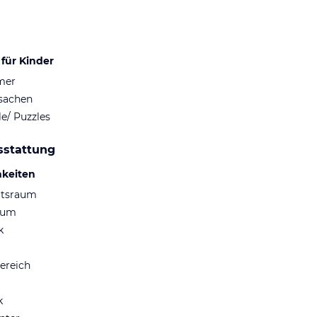
für Kinder
mer
lsachen
le/ Puzzles
sstattung
hkeiten
ltsraum
aum
k
ereich
k