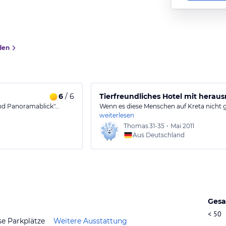
den
6
/ 6
Tierfreundliches Hotel mit herau
und Panoramablick"…
Wenn es diese Menschen auf Kreta nicht g
weiterlesen
Thomas
31-35
•
Mai 2011
Aus Deutschland
Gesa
< 50
se Parkplätze
Weitere Ausstattung