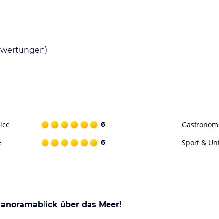
s mit Panoramablick auf die Bucht. Die Poolbar
sich zum Abendessen mit regionaler und
wertungen)
 im Fitnesscenter. Die Unterkunft bietet auch
ohne Gewähr. Bitte lies vor der Buchung die
ice
6
Gastronom
e
6
Sport & Un
Panoramablick über das Meer!