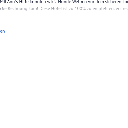
Mit Ann`s Hilfe konnten wir 2 Hunde Welpen vor dem sicheren 
cke Rechnung kam! Diese Hotel ist zu 100% zu empfehlen, erstrec
al VIELEN DANK FÜR DIE HILFE, Ihr seid großartig!
len