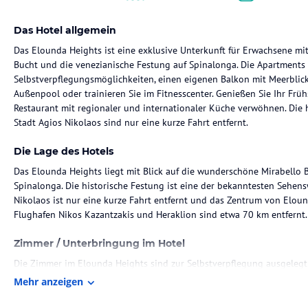
Das Hotel allgemein
Das Elounda Heights ist eine exklusive Unterkunft für Erwachsene mi
Bucht und die venezianische Festung auf Spinalonga. Die Apartments
Selbstverpflegungsmöglichkeiten, einen eigenen Balkon mit Meerblic
Außenpool oder trainieren Sie im Fitnesscenter. Genießen Sie Ihr Früh
Restaurant mit regionaler und internationaler Küche verwöhnen. Die 
Stadt Agios Nikolaos sind nur eine kurze Fahrt entfernt.
Die Lage des Hotels
Das Elounda Heights liegt mit Blick auf die wunderschöne Mirabello 
Spinalonga. Die historische Festung ist eine der bekanntesten Sehen
Nikolaos ist nur eine kurze Fahrt entfernt und das Zentrum von Eloun
Flughafen Nikos Kazantzakis und Heraklion sind etwa 70 km entfernt.
Zimmer / Unterbringung im Hotel
Die Zimmer im Elounda Heights sind zur Selbstverpflegung ausgelegt
Blick auf das Kretische Meer und die Berge. Die gut ausgestattete Kü
Mehr anzeigen
Kaffeezubehör. Jedes Zimmer verfügt zudem über einen Sitzbereich. W