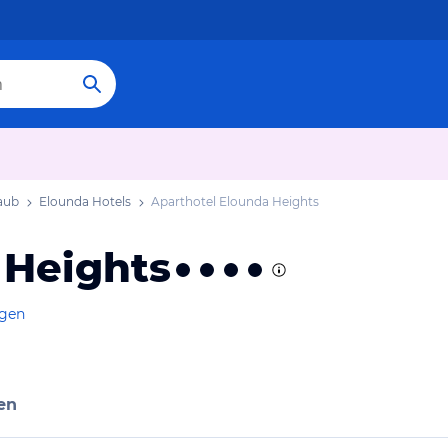
aub
Elounda Hotels
Aparthotel Elounda Heights
 Heights
igen
en