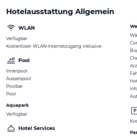
Hotelausstattung Allgemein
We
WLAN
Wä
Verfügbar
Co
Kostenloser WLAN-Internetzugang inklusive
Büg
Ch
Pool
Arz
Innenpool
Fah
Aussenpool
Hot
Poolbar
Inf
Pool
Au
Aquapark
Verfügbar
Kos
Hotel Services
Pa