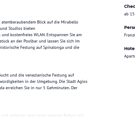
Chec
ab 15
t atemberaubendem Blick auf die Mirabello
Pers
 und Studios bieten
k und kostenfreies WLAN. Entspannen Sie am
Franz
stück an der Poolbar und lassen Sie sich im
historische Festung auf Spinalonga und die
Hote
Apart
Bucht und die venezianische Festung auf
swürdigkeiten in der Umgebung. Die Stadt Agios
da erreichen Sie in nur 5 Gehminuten. Der
 und verfügen über einen eigenen Balkon mit
chenzeile bietet einen Kühlschrank und
LAN ist in allen Zimmern kostenlos verfügbar.