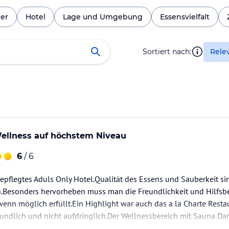
er
Hotel
Lage und Umgebung
Essensvielfalt
Sortiert nach:
Rele
ellness auf höchstem Niveau
6
/ 6
pflegtes Aduls Only Hotel.Qualität des Essens und Sauberkeit si
Besonders hervorheben muss man die Freundlichkeit und Hilfsber
enn möglich erfüllt.Ein Highlight war auch das a la Charte Rest
undlich und nicht aufdringlich.Der Wellnessbereich mit Sauna
 Qualität der Anwendung war hervorragend.Am schönsten man wi