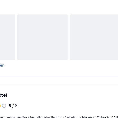
len
tel
5
/ 6
gramm, professionelle Musiker z.b. "Made in Heaven Orkestra".All