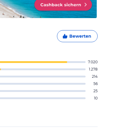
Bewerten
7.020
1.278
214
56
25
10