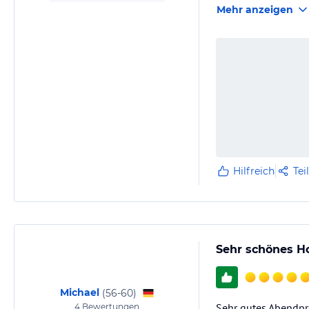
Mehr anzeigen
Strand…
Hilfreich
Tei
Sehr schönes Ho
Michael
(
56-60
)
Sehr gutes Abendpro
4
Bewertungen