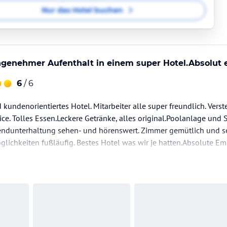
Nur das Hotel buchen
ngenehmer Aufenthalt in einem super Hotel.Absolut
6
/ 6
 kundenorientiertes Hotel. Mitarbeiter alle super freundlich. Ver
ice. Tolles Essen.Leckere Getränke, alles original.Poolanlage und
ndunterhaltung sehen- und hörenswert. Zimmer gemütlich und s
lichkeiten fußläufig. Bestes Hotel was wir je hatten.Absolute E