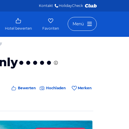
Kontakt
HolidayCheck 
Menü
Hotel bewerten
Favoriten
ly
nly
Bewerten
Hochladen
Merken