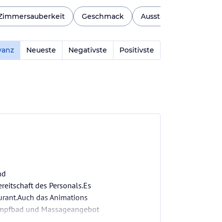
Zimmersauberkeit
Geschmack
Ausstattung
Stran
vanz
Neueste
Negativste
Positivste
nd
eitschaft des Personals.Es
aurant.Auch das Animations
 Dampfbad und Massageangebot
rd weder am Pool noch am