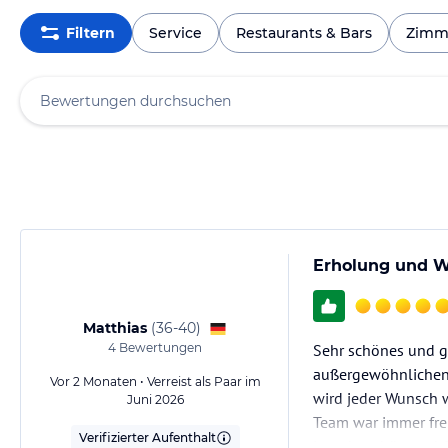
Filtern
Service
Restaurants & Bars
Zimm
Erholung und W
Matthias
(
36-40
)
4
Bewertungen
Sehr schönes und ge
außergewöhnlichen.
Vor 2 Monaten • Verreist als Paar im
wird jeder Wunsch w
Juni 2026
Team war immer fre
Verifizierter Aufenthalt
ist sehr schön und