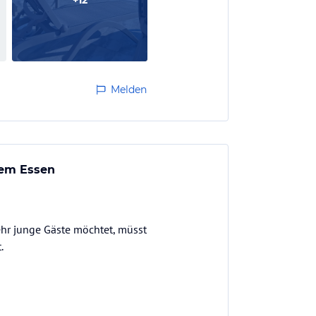
+
12
Melden
gem Essen
mehr junge Gäste möchtet, müsst
.