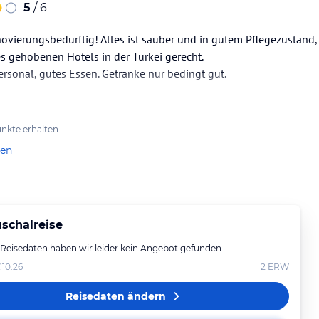
5
/ 6
ovierungsbedürftig! Alles ist sauber und in gutem Pflegezustand,
s gehobenen Hotels in der Türkei gerecht.
ersonal, gutes Essen. Getränke nur bedingt gut.
nkte erhalten
len
schalreise
 Reisedaten haben wir leider kein Angebot gefunden.
.10.26
2
ERW
Reisedaten ändern