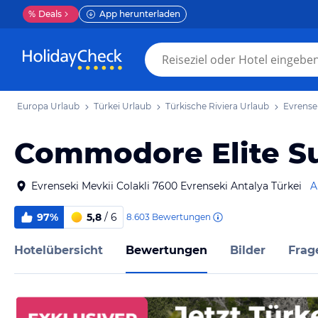
%
Deals
App herunterladen
Europa Urlaub
Türkei Urlaub
Türkische Riviera Urlaub
Evrense
Commodore Elite Sui
Evrenseki Mevkii Colakli 7600 Evrenseki Antalya Türkei
A
97%
5,8
/ 6
8.603
Bewertungen
Hotelübersicht
Bewertungen
Bilder
Frag