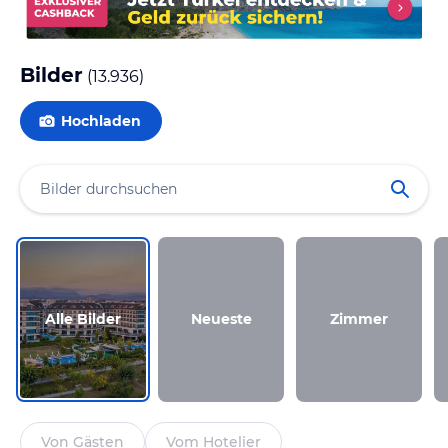
Bilder
(
13.936
)
Hochladen
Alle Bilder
Neueste
Zimmer
Von Gästen
Vom Hotelier