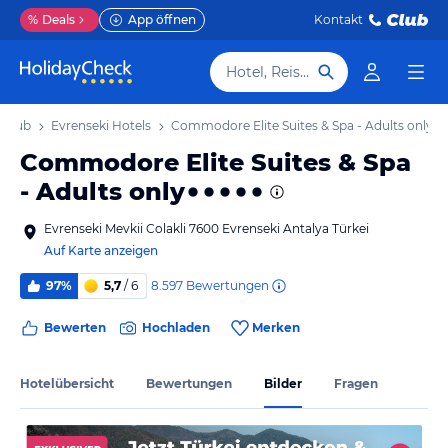
%
Deals
App öffnen
Kontakt
Hotel, Reiseziel
rlaub
Evrenseki Hotels
Commodore Elite Suites & Spa - Adults only
Commodore Elite Suites & Spa
- Adults only
Evrenseki Mevkii Colakli 7600 Evrenseki Antalya Türkei
Auf Karte anzeigen
8.597
Bewertungen
97%
5,7
/ 6
Bewerten
Hochladen
Merken
Hotelübersicht
Bewertungen
Bilder
Fragen