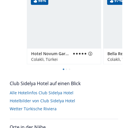
98%
97%
Hotel Novum Garden Side
Bella Reso
Colakli, Türkei
Colakli, Tü
Club Sidelya Hotel auf einen Blick
Alle Hotelinfos Club Sidelya Hotel
Hotelbilder von Club Sidelya Hotel
Wetter Türkische Riviera
Orte in der Nähe