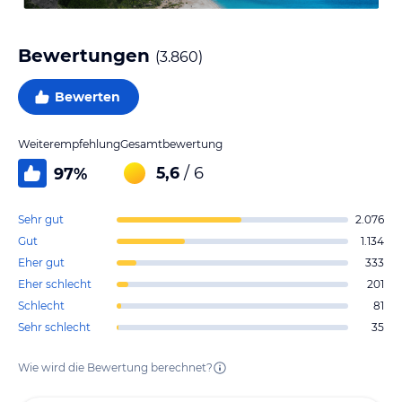
Bewertungen
(
3.860
)
Bewerten
Weiterempfehlung
Gesamtbewertung
5,6
/ 6
97
%
Sehr gut
2.076
Gut
1.134
Eher gut
333
Eher schlecht
201
Schlecht
81
Sehr schlecht
35
Wie wird die Bewertung berechnet?