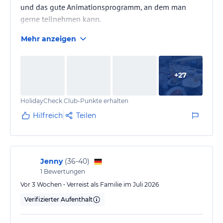
und das gute Animationsprogramm, an dem man
gerne teilnehmen kann.
Mehr anzeigen
Allerdings fiel auf, dass viele Stammgäste das Hotel
seit Jahren besuchen und teilweise bevorzugt
behandelt werden. Dadurch können sich neue Gäste
+
27
gelegentlich benachteiligt fühlen.
HolidayCheck Club-Punkte erhalten
Das Hotel wird überwiegend von Gästen über 50
Jahren besucht, was die Atmosphäre entsprechend
Hilfreich
Teilen
ruhig und entspannt macht.
Insgesamt ist das Hotel für Erholungssuchende gut…
Jenny
(
36-40
)
1
Bewertungen
Vor 3 Wochen • Verreist als Familie im Juli 2026
Verifizierter Aufenthalt