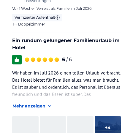
1
Bewertungen
Vor 1 Woche • Verreist als Familie im Juli 2026
Verifizierter Aufenthalt
Doppelzimmer
Ein rundum gelungener Familienurlaub im
Hotel
6
/ 6
Wir haben im Juli 2026 einen tollen Urlaub verbracht.
Das Hotel bietet für Familien alles, was man braucht.
Es ist sauber und ordentlich, das Personal ist überaus
freundlich und das Essen ist super. Das
Animationsteam verdient auch ein großes Lob. Wir
Mehr anzeigen
haben uns sehr wohl gefühlt.
+
4