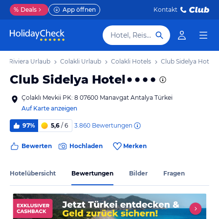
%
Deals
App öffnen
Kontakt
Hotel, Reiseziel
he Riviera Urlaub
Colakli Urlaub
Colakli Hotels
Club Sidelya Hotel
Club Sidelya Hotel
Çolaklı Mevkii PK: 8 07600 Manavgat Antalya Türkei
Auf Karte anzeigen
3.860
Bewertungen
97%
5,6
/ 6
Bewerten
Hochladen
Merken
Hotelübersicht
Bewertungen
Bilder
Fragen