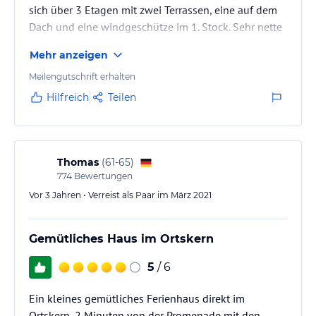
sich über 3 Etagen mit zwei Terrassen, eine auf dem
Dach und eine windgeschütze im 1. Stock. Sehr nette
Vermieter, es hilft wenn man etwas spanisch spricht.
Mehr anzeigen
Das Haus war sehr sauber und die Betten waren sehr
bequem. Wir haben uns sehr wohl gefühlt und
Meilengutschrift erhalten
würden wieder hier übernachten
Hilfreich
Teilen
Thomas
(
61-65
)
774
Bewertungen
Vor 3 Jahren • Verreist als Paar im März 2021
Gemütliches Haus im Ortskern
5
/ 6
Ein kleines gemütliches Ferienhaus direkt im
Ortskern, 2 Minuten von der Promenade mit den