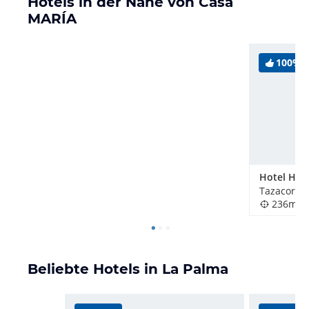
Hotels in der Nähe von Casa
MARÍA
100%
Tazacorte,
236m
Beliebte Hotels in La Palma