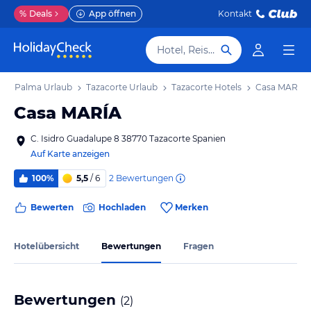
%
Deals
App öffnen
Kontakt
Hotel, Reiseziel
La Palma Urlaub
Tazacorte Urlaub
Tazacorte Hotels
Casa MARÍA
Casa MARÍA
C. Isidro Guadalupe 8 38770 Tazacorte Spanien
Auf Karte anzeigen
2
Bewertungen
100%
5,5
/ 6
Bewerten
Hochladen
Merken
Hotelübersicht
Bewertungen
Fragen
Bewertungen
(
2
)