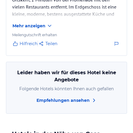
vielen Restaurants entfernt. Im Erdgeschoss ist eine
kleine, moderne, bestens ausgestattete Küche und
ein Wohnzimmer mit alten Holzmöbeln. Im ersten
Mehr anzeigen
Stock dann die Schlaf- und Badezimmer, alle eher
klein aber ausreichend. Es gibt 2 Veranden, eine auf
Meilengutschrift erhalten
dem Dach mit etwas Aussicht.
Hilfreich
Teilen
Leider haben wir für dieses Hotel keine
Angebote
Folgende Hotels könnten Ihnen auch gefallen
Empfehlungen ansehen