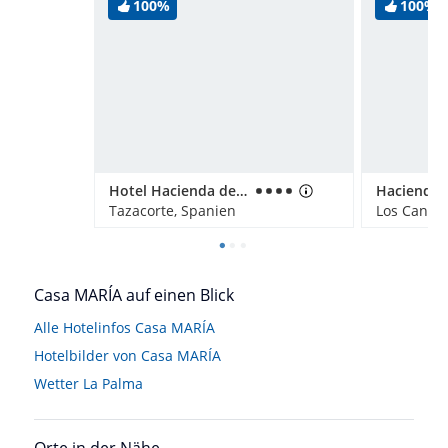
100%
100%
Hotel Hacienda de Abajo
Hacienda 
Tazacorte, Spanien
Los Cancaj
Casa MARÍA auf einen Blick
Alle Hotelinfos Casa MARÍA
Hotelbilder von Casa MARÍA
Wetter La Palma