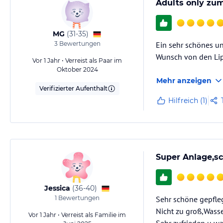
Adults only zum
MG
(
31-35
)
3
Bewertungen
Ein sehr schönes un
Wunsch von den Lip
Vor 1 Jahr • Verreist als Paar im
Oktober 2024
Mehr anzeigen
Verifizierter Aufenthalt
Hilfreich (1)
Super Anlage,s
Jessica
(
36-40
)
1
Bewertungen
Sehr schöne gepfleg
Nicht zu groß,Wasse
Vor 1 Jahr • Verreist als Familie im