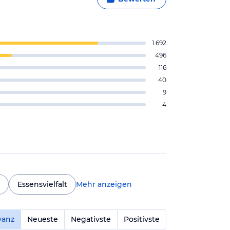
1.692
496
116
40
9
4
Essensvielfalt
Mehr anzeigen
vanz
Neueste
Negativste
Positivste