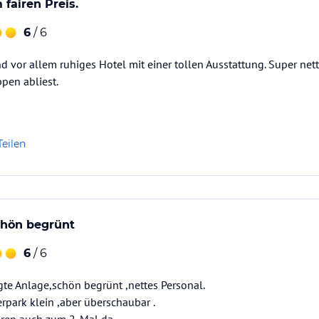
 fairen Preis.
6
/ 6
d vor allem ruhiges Hotel mit einer tollen Ausstattung. Super net
pen abliest.
Teilen
chön begrünt
6
/ 6
te Anlage,schön begrünt ,nettes Personal.
rpark klein ,aber überschaubar .