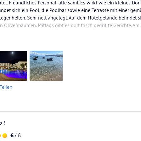
el. Freundliches Personal, alle samt. Es wirkt wie ein kleines Dorf 
findet sich ein Pool, die Poolbar sowie eine Terrasse mit einer gem
egenheiten. Sehr nett angelegt. Auf dem Hotelgelände befindet si
Olivenbäumen. Mittags gibt es dort frisch gegrillte Gerichte. Am 
itionellen griechischen Getränken. Der Wirt ist sehr…
Teilen
 !
6
/ 6