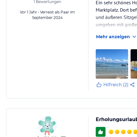
1
Bewertungen
Ein sehr schönes Hot
Marktplatz. Dort be
Vor 1 Jahr • Verreist als Paar im
und äußeren Sitzgel
September 2024
umgeben mit großen 
romantisch und trad
Mehr anzeigen
Hilfreich (2)
Erholungsurlaub