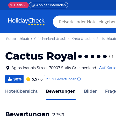
%
Deals
App herunterladen
Europa Urlaub
Griechenland Urlaub
Kreta Urlaub
Stalis Urlaub
Cactus Royal
Agios Ioannis Street 70007 Stalís Griechenland
Auf Kart
90%
5,5
/ 6
2.357
Bewertungen
Hotelübersicht
Bewertungen
Bilder
Frag
Bewertungen
(
2.357
)