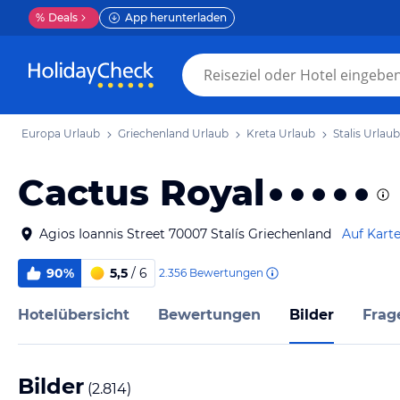
%
Deals
App herunterladen
Europa Urlaub
Griechenland Urlaub
Kreta Urlaub
Stalis Urlaub
Cactus Royal
Agios Ioannis Street 70007 Stalís Griechenland
Auf Kart
90%
5,5
/ 6
2.356
Bewertungen
Hotelübersicht
Bewertungen
Bilder
Frag
Bilder
(
2.814
)