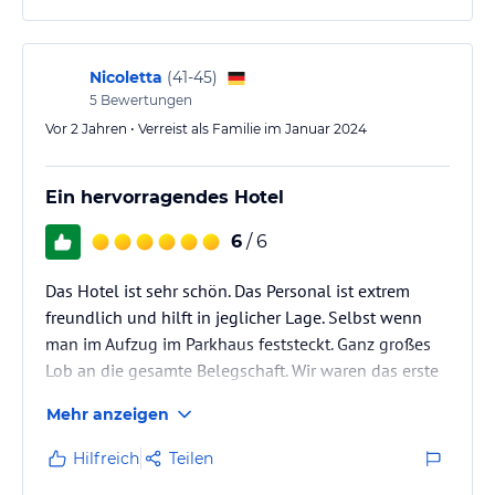
Nicoletta
(
41-45
)
5
Bewertungen
Vor 2 Jahren • Verreist als Familie im Januar 2024
Ein hervorragendes Hotel
6
/ 6
Das Hotel ist sehr schön. Das Personal ist extrem
freundlich und hilft in jeglicher Lage. Selbst wenn
man im Aufzug im Parkhaus feststeckt. Ganz großes
Lob an die gesamte Belegschaft. Wir waren das erste
Mal im Hotel Hauser und es war bestimmt nicht
Mehr anzeigen
unser letzter Besuch.
Hilfreich
Teilen