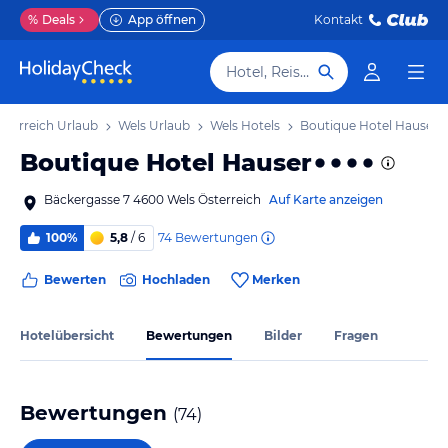
%
Deals
App öffnen
Kontakt
Hotel, Reiseziel
sterreich Urlaub
Wels Urlaub
Wels Hotels
Boutique Hotel Hauser
Boutique Hotel Hauser
Bäckergasse 7 4600 Wels Österreich
Auf Karte anzeigen
74
Bewertungen
100%
5,8
/ 6
Bewerten
Hochladen
Merken
Hotelübersicht
Bewertungen
Bilder
Fragen
Bewertungen
(
74
)