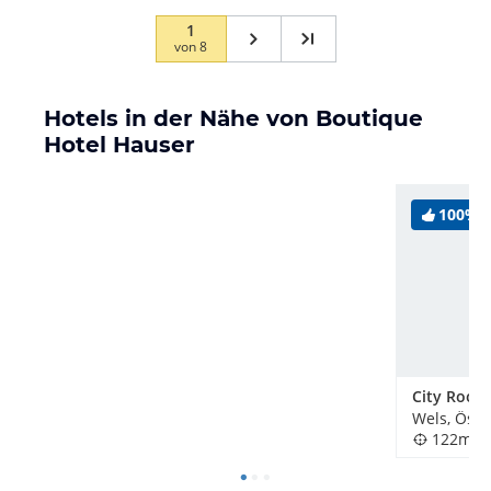
1
von
8
Hotels in der Nähe von Boutique
Hotel Hauser
100%
City Room
Wels, Öste
122m