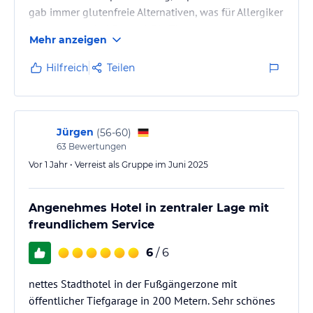
gab immer glutenfreie Alternativen, was für Allergiker
interessant sein könnte :) Die Zimmer waren auch
Mehr anzeigen
sauber und wir haben uns pudelwohl gefühlt.
Hilfreich
Teilen
Jürgen
(
56-60
)
63
Bewertungen
Vor 1 Jahr • Verreist als Gruppe im Juni 2025
Angenehmes Hotel in zentraler Lage mit
freundlichem Service
6
/ 6
nettes Stadthotel in der Fußgängerzone mit
öffentlicher Tiefgarage in 200 Metern. Sehr schönes