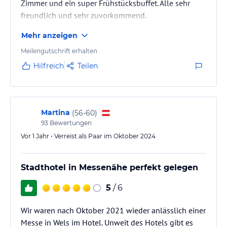
Zimmer und ein super Frühstücksbuffet. Alle sehr
freundlich und sehr zuvorkommend.
Das Hotel hat auch eine kleine Bar und ein paar
Mehr anzeigen
Snackautomaten für die Nacht
Meilengutschrift erhalten
Hilfreich
Teilen
Martina
(
56-60
)
93
Bewertungen
Vor 1 Jahr • Verreist als Paar im Oktober 2024
Stadthotel in Messenähe perfekt gelegen
5
/ 6
Wir waren nach Oktober 2021 wieder anlässlich einer
Messe in Wels im Hotel. Unweit des Hotels gibt es