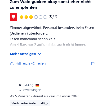
Zum Wale gucken okay sonst eher nicht
zu empfehlen
3
/ 6
Zimmer abgewöhnt, Personal besonders beim Essen
(Bedienen ) überfordert.
Essen manchmal schon kalt.
Von 4 Bars nur 2 auf und das auch nicht immer.
Aussicht auf die Bucht und die Wale super.
Mehr anzeigen
Hilfreich
Teilen
K
(
61-65
)
3
Bewertungen
Vor 5 Monaten • Verreist als Paar im Februar 2026
Verifizierter Aufenthalt