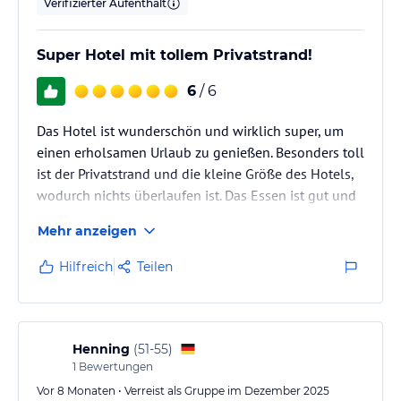
Verifizierter Aufenthalt
Super Hotel mit tollem Privatstrand!
6
/ 6
Das Hotel ist wunderschön und wirklich super, um
einen erholsamen Urlaub zu genießen. Besonders toll
ist der Privatstrand und die kleine Größe des Hotels,
wodurch nichts überlaufen ist. Das Essen ist gut und
das Pwrsonal sehr freundlich. Durch vielfältige
Mehr anzeigen
Angebote können auch Unternehmungen außerhalb
des Hotels gemacht werden. Definitiv Empfehlung
Hilfreich
Teilen
des Hotels.
Henning
(
51-55
)
1
Bewertungen
Vor 8 Monaten • Verreist als Gruppe im Dezember 2025