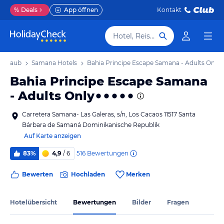
%
Deals
App öffnen
Kontakt
Hotel, Reiseziel
 Urlaub
Samana Hotels
Bahia Principe Escape Samana - Adults Only
Bahia Principe Escape Samana
- Adults Only
Carretera Samana- Las Galeras, s/n, Los Cacaos 11517 Santa
Bárbara de Samaná Dominikanische Republik
Auf Karte anzeigen
516
Bewertungen
83%
4,9
/ 6
Bewerten
Hochladen
Merken
Hotelübersicht
Bewertungen
Bilder
Fragen