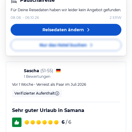
Pauschalreise
Für Deine Reisedaten haben wir leider kein Angebot gefunden.
08.08. - 06.10.26
2
ERW
Reisedaten ändern
Nur das Hotel buchen
Sascha
(
51-55
)
1
Bewertungen
Vor 1 Woche • Verreist als Paar im Juli 2026
Verifizierter Aufenthalt
Sehr guter Urlaub in Samana
6
/ 6