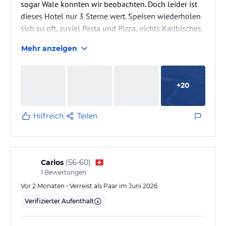
sogar Wale konnten wir beobachten. Doch leider ist
dieses Hotel nur 3 Sterne wert. Speisen wiederholen
sich zu oft, zuviel Pasta und Pizza, nichts Karibisches
dabei. Selbst die musikalische Umrahmung ließ
Mehr anzeigen
karibisches Flair vermissen. Die "Essenausgabe"
entsprach eher einem "Gourmet-Bistro".
Getränkeauswahl mäßig. Es existierte nur eine
+
20
Poolbar direkt am Pool, die Strandbars waren
geschlossen. Die Lobbybar öffnet erst 16 Uhr zur
Cafezeit. Fehlanzeige für Snacks in…
Hilfreich
Teilen
Carlos
(
56-60
)
1
Bewertungen
Vor 2 Monaten • Verreist als Paar im Juni 2026
Verifizierter Aufenthalt