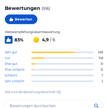
Bewertungen
(
516
)
Bewerten
Weiterempfehlung
Gesamtbewertung
4,9
/ 6
83
%
Sehr gut
358
Gut
106
Eher gut
31
Eher schlecht
12
Schlecht
7
Sehr schlecht
2
Wie wird die Bewertung berechnet?