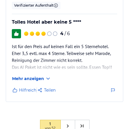
Verifizierter Aufenthalt
Tolles Hotel aber keine 5 ****
4
/ 6
Ist für den Preis auf keinen Fall ein 5 Sternehotel.
Eher 3,5 evtl. max 4 Sterne. Teilweise sehr Marode,
Reinigung der Zimmer nicht korrekt.
Das AI Paket ist nicht wie es sein sollte. Essen Top!!
Getränke die absolute Katastrophe! Verschiedene
Mehr anzeigen
grauenvolle Weine, Mixgetränke völlig falsch
Zusammengestellt teilweise nicht schmeckende
Hilfreich
Teilen
Zutaten, wie Cuba Libre, wo man nichts Falsch
machen kann, mit grottigen Rum jeden Tag anders
gemischt und Cocktails grottig süß und mit Zusätzen
aus Plasteflaschen die nicht definiert…
1
von
52