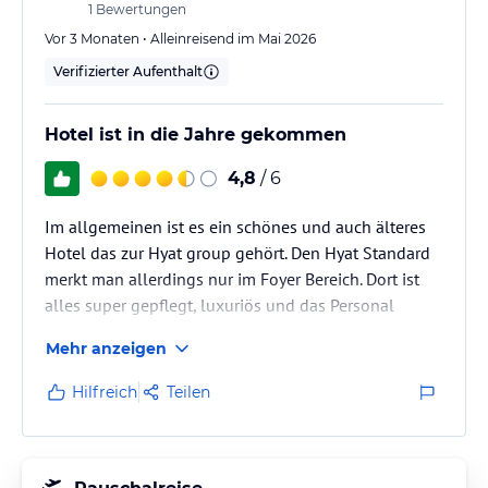
1
Bewertungen
Vor 3 Monaten • Alleinreisend im Mai 2026
Verifizierter Aufenthalt
Hotel ist in die Jahre gekommen
4,8
/ 6
Im allgemeinen ist es ein schönes und auch älteres
Hotel das zur Hyat group gehört. Den Hyat Standard
merkt man allerdings nur im Foyer Bereich. Dort ist
alles super gepflegt, luxuriös und das Personal
besonders freundlich und zurückhaltend.
Mehr anzeigen
Sonst ist das Personal nicht immer freundlich und
hilfsbereit selbst wenn man, wie ich viel Trinkgeld
Hilfreich
Teilen
gibt. Die Dame an der Poolbar hat mich nie
angelächelt und machte die drinks wie sie es wollte
und Laune hatte. Auch beim Essen sah man das
Personal selten lächeln und am Gast…