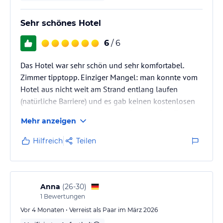
Sehr schönes Hotel
6
/ 6
Das Hotel war sehr schön und sehr komfortabel.
Zimmer tipptopp. Einziger Mangel: man konnte vom
Hotel aus nicht weit am Strand entlang laufen
(natürliche Barriere) und es gab keinen kostenlosen
Shuttle zum nächsten Hauptort Samana. Das Taxi
Mehr anzeigen
kostete 40 USDollar- was einfach zu teuer war
Hilfreich
Teilen
Anna
(
26-30
)
1
Bewertungen
Vor 4 Monaten • Verreist als Paar im März 2026