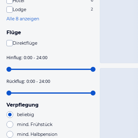
Hotel
6
Lodge
2
Alle 8 anzeigen
Flüge
Direktflüge
Du findest mit dieser Einstellung Flüge, die mit sehr
hoher Wahrscheinlichkeit Direktflüge sind. Bitte
Hinflug
:
0:00 - 24:00
prüfe vor der Buchung noch einmal die Flugdetails.
Rückflug
:
0:00 - 24:00
Verpflegung
beliebig
mind. Frühstück
mind. Halbpension