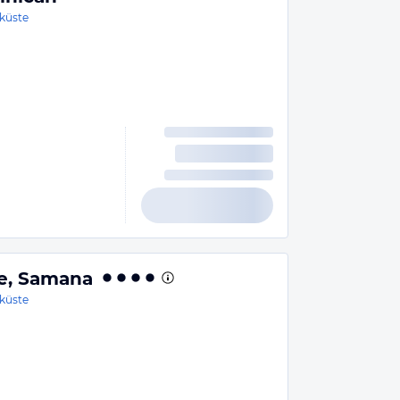
küste
le, Samana
küste