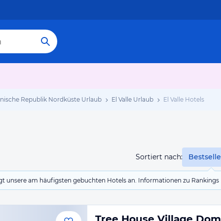
nische Republik Nordküste Urlaub
El Valle Urlaub
El Valle Hotels
Sortiert nach:
Bestselle
eigt unsere am häufigsten gebuchten Hotels an. Informationen zu Rankin
Tree House Village Dom