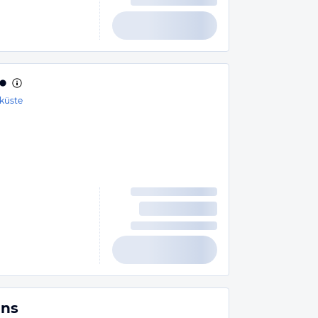
küste
ins