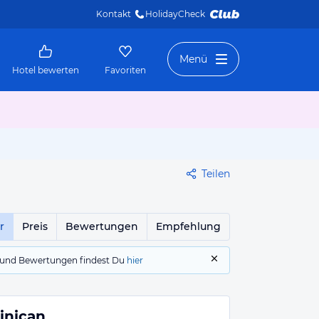
Kontakt
HolidayCheck 
Menü
Hotel bewerten
Favoriten
Teilen
r
Preis
Bewertungen
Empfehlung
gs und Bewertungen findest Du
hier
inican