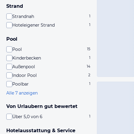
Strand
Strandnah
1
Hoteleigener Strand
1
Pool
Pool
15
Kinderbecken
1
Außenpool
14
Indoor Pool
2
Poolbar
1
Alle 7 anzeigen
Von Urlaubern gut bewertet
Über 5,0 von 6
1
Hotelausstattung & Service