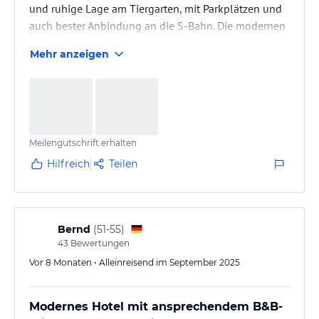
und ruhige Lage am Tiergarten, mit Parkplätzen und
auch bester Anbindung an die S-Bahn. Die modernen
und zweckmäßigen Zimmer (8. Stock mit Aussicht)
Mehr anzeigen
sind sauber, das Personal freundlich und hilfsbereit.
Wer mit Blick auf das Preis-Leistungs-Verhältnis eine
Übernachtungsmöglichkeit in Berlin braucht, der ist
hier gut untergebracht. Dazu gibt’s ein vielfältiges
Frühstücksbuffet, das eine gute Grundlage für einen
Meilengutschrift erhalten
Tag in…
Hilfreich
Teilen
Bernd
(
51-55
)
43
Bewertungen
Vor 8 Monaten • Alleinreisend im September 2025
Modernes Hotel mit ansprechendem B&B-