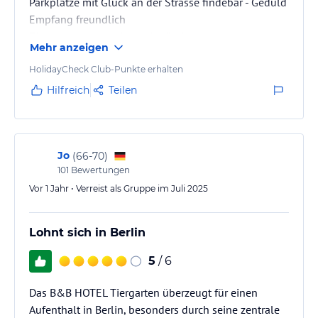
Parkplätze mit Glück an der Strasse findebar - Geduld
Empfang freundlich
Zimmer sauber und zweckmässig
Mehr anzeigen
Badezimmer sehr klein mit einer wassersparenden
Tröpfeldusche
HolidayCheck Club-Punkte erhalten
Zimmer sind nachts ruhig - hatten 245 zum Hof raus.
Hilfreich
Teilen
Bett OK für 1 oder 2 Nächte - länger nicht zu
empfehlen
Früchstück beim Bäcker um die Ecke - hervorragend
Preis Leistung passt für uns und können das mit den
Jo
(
66-70
)
101
Bewertungen
Hinweisen empfehlen.
Wir ware nur zum Schlafen und Duschen auf dem
Vor 1 Jahr • Verreist als Gruppe im Juli 2025
Zimmer
Lohnt sich in Berlin
5
/ 6
Das B&B HOTEL Tiergarten überzeugt für einen
Aufenthalt in Berlin, besonders durch seine zentrale