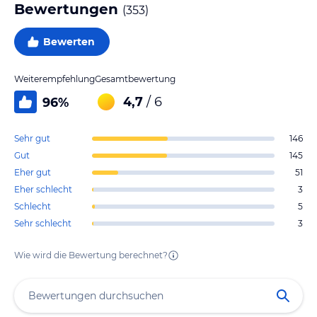
Bewertungen
(
353
)
Bewerten
Weiterempfehlung
Gesamtbewertung
4,7
/ 6
96
%
Sehr gut
146
Gut
145
Eher gut
51
Eher schlecht
3
Schlecht
5
Sehr schlecht
3
Wie wird die Bewertung berechnet?