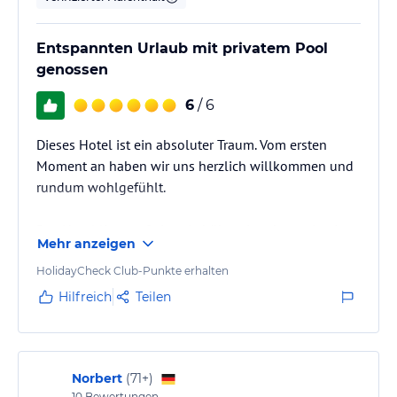
Entspannten Urlaub mit privatem Pool
genossen
6
/ 6
Dieses Hotel ist ein absoluter Traum. Vom ersten
Moment an haben wir uns herzlich willkommen und
rundum wohlgefühlt.
Das Hotel liegt auf einer Anhöhe, eingebettet in eine
Mehr anzeigen
wunderschöne Landschaft mit herrlicher Aussicht. Wir
hatten ein Zimmer mit privatem Pool. Das Zimmer
HolidayCheck Club-Punkte erhalten
selbst war eher kompakt und auch das Badezimmer
Hilfreich
Teilen
nicht besonders groß, für uns jedoch völlig
ausreichend.
Der Pool hatte eine Größe von etwa 5 x 2,5 Metern.
Norbert
(
71+
)
10
Bewertungen