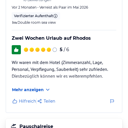
Zusätzlich standen uns auf unserer privaten Terrasse
zwei Sonnenliegen, ein Sonnenschirm…
Vor 2 Monaten • Verreist als Paar im Mai 2026
Verifizierter Aufenthalt
Double room sea view
Zwei Wochen Urlaub auf Rhodos
5
/ 6
Wir waren mit dem Hotel (Zimmeranzahl, Lage,
Personal, Verpflegung, Sauberkeit) sehr zufrieden.
Diesbezüglich können wir es weiterempfehlen.
Mehr anzeigen
Hilfreich
Teilen
Pauschalreise