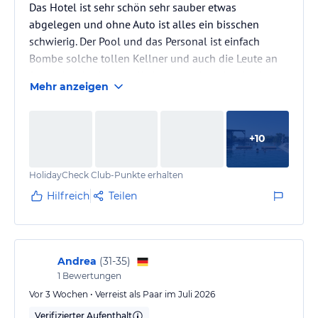
Das Hotel ist sehr schön sehr sauber etwas
abgelegen und ohne Auto ist alles ein bisschen
schwierig. Der Pool und das Personal ist einfach
Bombe solche tollen Kellner und auch die Leute an
Rezeption. Leider war die Halbpension ein bisschen
Mehr anzeigen
doof, da es nur eine Karte gibt und die sich nicht
ändert. Wenn man länger als eine Woche bleibt, ist
das schon sehr eintönig. Und dennoch ist das Hotel
+
10
auf jeden Fall weiter zu empfehlen.
HolidayCheck Club-Punkte erhalten
Hilfreich
Teilen
Andrea
(
31-35
)
1
Bewertungen
Vor 3 Wochen • Verreist als Paar im Juli 2026
Verifizierter Aufenthalt