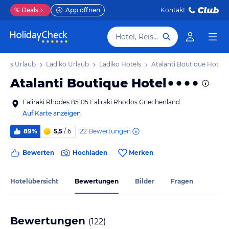
%
Deals
App öffnen
Kontakt
Hotel, Reiseziel
dos Urlaub
Ladiko Urlaub
Ladiko Hotels
Atalanti Boutique Hotel
Atalanti Boutique Hotel
Faliraki Rhodes 85105 Faliraki Rhodos Griechenland
Auf Karte anzeigen
122
Bewertungen
89%
5,5
/ 6
Bewerten
Hochladen
Merken
Hotelübersicht
Bewertungen
Bilder
Fragen
Bewertungen
(
122
)