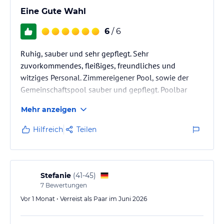
Eine Gute Wahl
6
/ 6
Ruhig, sauber und sehr gepflegt. Sehr
zuvorkommendes, fleißiges, freundliches und
witziges Personal. Zimmereigener Pool, sowie der
Gemeinschaftspool sauber und gepflegt. Poolbar
lässt keine Wünsche offen und das Essen an der
Mehr anzeigen
Poolbar von Maria ist 1. Klasse! Mietwagen aufgrund
der Lage des Hotels empfehlenswert! Wir kommen
Hilfreich
Teilen
gerne wieder
Stefanie
(
41-45
)
7
Bewertungen
Vor 1 Monat • Verreist als Paar im Juni 2026