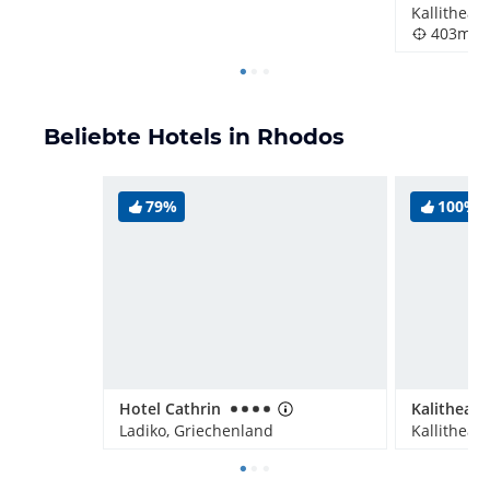
Kallithea,
403m
Beliebte Hotels in Rhodos
79%
100%
Hotel Cathrin
Ladiko, Griechenland
Kallithea,