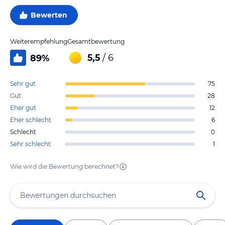
Bewerten
Weiterempfehlung
Gesamtbewertung
5,5
/ 6
89
%
Sehr gut
75
Gut
28
Eher gut
12
Eher schlecht
6
Schlecht
0
Sehr schlecht
1
Wie wird die Bewertung berechnet?