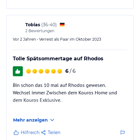
Tobias
(
36-40
)
2
Bewertungen
Vor 2 Jahren • Verreist als Paar im Oktober 2023
Tolle Spätsommertage auf Rhodos
6
/ 6
Bin schon das 10 mal auf Rhodos gewesen.
Wechsel immer Zwischen dem Kouros Home und
dem Kouros Exklusive.
Dieses mal war ich wieder im Home.
Mehr anzeigen
Es ist ein kleines Hotel. Zimmer sind schön mit
manchen Mängeln aber davon sehe ich im Ausland
Hilfreich
Teilen
ab , da haben wir aus Deutschland einfach eine hohe