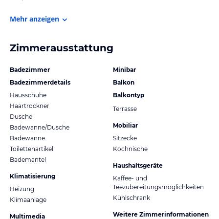
Mehr anzeigen
Zimmerausstattung
Badezimmer
Minibar
Badezimmerdetails
Balkon
Hausschuhe
Balkontyp
Haartrockner
Terrasse
Dusche
Mobiliar
Badewanne/Dusche
Badewanne
Sitzecke
Toilettenartikel
Kochnische
Bademantel
Haushaltsgeräte
Klimatisierung
Kaffee- und
Teezubereitungsmöglichkeiten
Heizung
Kühlschrank
Klimaanlage
Weitere Zimmerinformationen
Multimedia