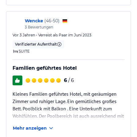
Erwartung.
Frühstück ist gut, leider wiederholt es sich täglich mit
Wencke
(
46-50
)
kleinen Ausnahmen.
3
Bewertungen
Vor 3 Jahren • Verreist als Paar im Juni 2023
Eine Dame macht frische Omeletts.
Verifizierter Aufenthalt
Diese sind vegetarisch oder mit schinken.
SUITE
Das Gemüse wird vorher angebraten, sind wirklich zu
empfehlen,…
Familien geführtes Hotel
6
/ 6
Kleines Familien geführtes Hotel, mit geräumigen
Zimmer und ruhiger Lage. Ein gemütliches großes
Bett. Poolblick mit Balkon . Eine Unterkunft zum
Wohlfühlen. Der Poolbereich ist auch ausreichend mit
schönen Liegen . Wir wollen wieder kommen:)
Mehr anzeigen