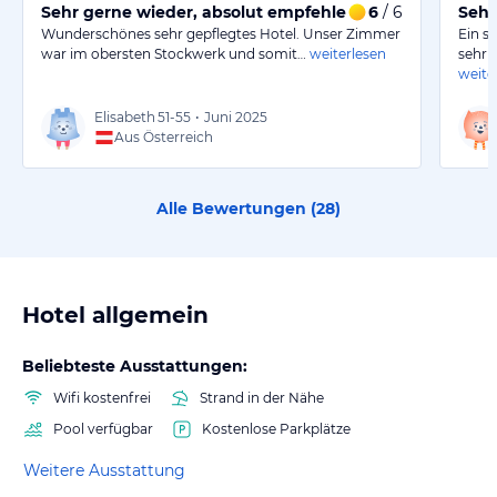
Sehr gerne wieder, absolut empfehlenswert
6
/ 6
Sehr
Wunderschönes sehr gepflegtes Hotel. Unser Zimmer
Ein s
war im obersten Stockwerk und somit…
weiterlesen
sehr 
weite
Elisabeth
51-55
•
Juni 2025
Aus Österreich
Alle Bewertungen (
28
)
Hotel allgemein
Beliebteste Ausstattungen:
Wifi kostenfrei
Strand in der Nähe
Pool verfügbar
Kostenlose Parkplätze
Weitere Ausstattung