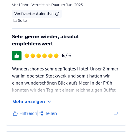
kostenlos verfügbar.
Vor 1 Jahr • Verreist als Paar im Juni 2025
Verifizierter Aufenthalt
Hinweis:
Verfasst von HolidayCheck mit Hilfe von KI. Alle
Suite
Angaben ohne Gewähr. Bitte lies vor der Buchung die
verbindlichen
Angebotsdetails
des jeweiligen Veranstalters.
Sehr gerne wieder, absolut
empfehlenswert
6
/ 6
Wunderschönes sehr gepflegtes Hotel. Unser Zimmer
war im obersten Stockwerk und somit hatten wir
einen wunderschönen Blick aufs Meer. In der Früh
konnten wir den Tag mit einem reichhaltigen Buffet
das Frühstück direkt am Pool beginnen und
Mehr anzeigen
genießen. Das Personal ist sehr freundlich und
hilfsbereit.
Hilfreich
Teilen