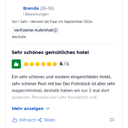
Brenda
(
26-30
)
1
Bewertungen
Vor 1 Jahr • Verreist als Paar im September 2024
Verifizierter Aufenthalt
Suite
Sehr schönes gemütliches hotel
6
/ 6
Ein sehr schönes und modern eingerichtetes Hotel,
sehr schöner Pool mit bar. Das Frühstück ist aber sehr
mager/minimal, deshalb haben wir nur 2 mal dort
gegessen. Personal war sehr freundlich und
hilfsbereit und es ist sehr nah am Meer und
Mehr anzeigen
Innenstadt von faliraki.
Hilfreich
Teilen