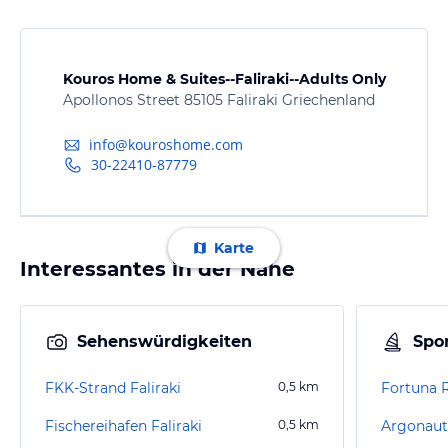
Kouros Home & Suites--Faliraki--Adults Only
Apollonos Street 85105 Faliraki Griechenland
info@kouroshome.com
30-22410-87779
Karte
Interessantes in der Nähe
Sehenswürdigkeiten
Spor
FKK-Strand Faliraki
0,5
km
Fortuna 
Fischereihafen Faliraki
0,5
km
Argonauti