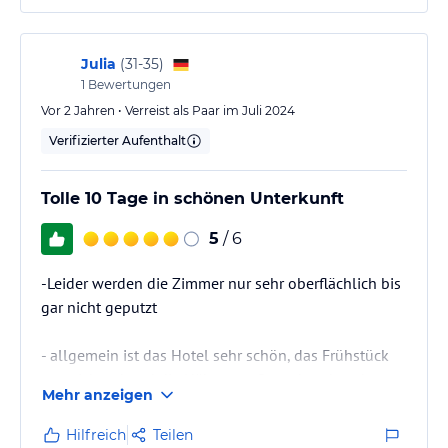
Julia
(
31-35
)
1
Bewertungen
Vor 2 Jahren • Verreist als Paar im Juli 2024
Verifizierter Aufenthalt
Tolle 10 Tage in schönen Unterkunft
5
/ 6
-Leider werden die Zimmer nur sehr oberflächlich bis
gar nicht geputzt
- allgemein ist das Hotel sehr schön, das Frühstück
ausreichend und die Nähe zum Strand und nach
Mehr anzeigen
Faliraki ist auch super :)
Hilfreich
Teilen