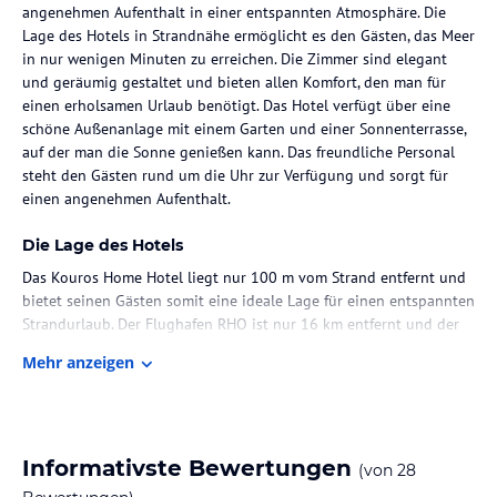
angenehmen Aufenthalt in einer entspannten Atmosphäre. Die
Lage des Hotels in Strandnähe ermöglicht es den Gästen, das Meer
in nur wenigen Minuten zu erreichen. Die Zimmer sind elegant
und geräumig gestaltet und bieten allen Komfort, den man für
einen erholsamen Urlaub benötigt. Das Hotel verfügt über eine
schöne Außenanlage mit einem Garten und einer Sonnenterrasse,
auf der man die Sonne genießen kann. Das freundliche Personal
steht den Gästen rund um die Uhr zur Verfügung und sorgt für
einen angenehmen Aufenthalt.
Die Lage des Hotels
Das Kouros Home Hotel liegt nur 100 m vom Strand entfernt und
bietet seinen Gästen somit eine ideale Lage für einen entspannten
Strandurlaub. Der Flughafen RHO ist nur 16 km entfernt und der
Ort Kallithea sowie Einkaufsmöglichkeiten und Restaurants sind
Mehr anzeigen
ebenfalls in kurzer Entfernung zu erreichen.
Zimmer / Unterbringung im Hotel
Das Kouros Home Hotel verfügt über insgesamt 21 elegant
Informativste Bewertungen
(von
28
gestaltete Zimmer, die geräumig und komfortabel sind. Die Suiten
bieten eine Größe von ca. 30 qm und sind mit allen