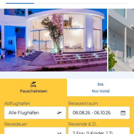
vom Hotelie
Pauschalreisen
Nur Hotel
Abflughafen
Reisezeitraum
Alle Flughäfen
08.08.26 - 06.10.26
Reisedauer
Reisende & Zi.
2 Erw, 0 Kinder, 1 Zi.