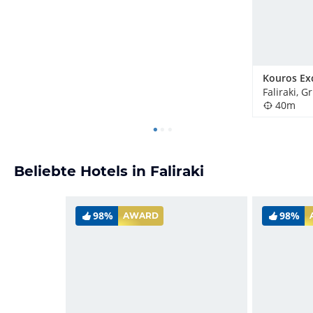
Kouros Ex
Faliraki, 
40m
Beliebte Hotels in Faliraki
98%
98%
AWARD