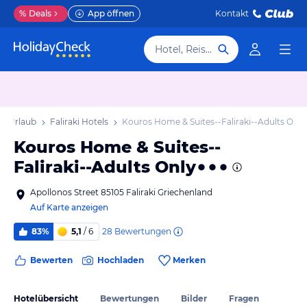
%
Deals
App öffnen
Kontakt
Hotel, Reiseziel
aki Urlaub
Faliraki Hotels
Kouros Home & Suites--Faliraki--Adults Only
Kouros Home & Suites--
Faliraki--Adults Only
Apollonos Street 85105 Faliraki Griechenland
Auf Karte anzeigen
28
Bewertungen
83%
5,1
/ 6
Bewerten
Hochladen
Merken
Hotelübersicht
Bewertungen
Bilder
Fragen