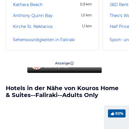
Kathara Beach
0,9
km
J&D Rent
Anthony Quinn Bay
1,0
km
Theo's W
Kirche St. Nektarios
1,1
km
Half Pric
Sehenswürdigkeiten in Faliraki
Sport- un
“
Reise mit Familie
”
Anzeige
Erblina
(
31-35
)
Hotels in der Nähe von Kouros Home
& Suites--Faliraki--Adults Only
93%