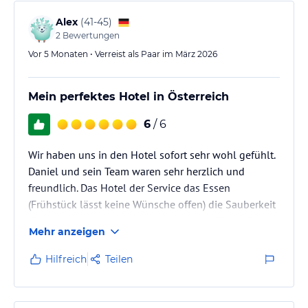
erholsam! Wir möchten wieder kommen!
Alex
(
41-45
)
2
Bewertungen
Vor 5 Monaten • Verreist als Paar im März 2026
Mein perfektes Hotel in Österreich
6
/ 6
Wir haben uns in den Hotel sofort sehr wohl gefühlt.
Daniel und sein Team waren sehr herzlich und
freundlich. Das Hotel der Service das Essen
(Frühstück lässt keine Wünsche offen) die Sauberkeit
die Lage die Ausstattung sind 1. Klasse. Vielen Dank.
Mehr anzeigen
Wir kommen auf jeden Fall gerne wieder.
Hilfreich
Teilen