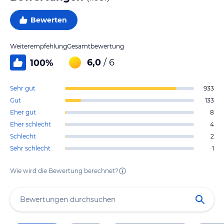
Bewerten
Weiterempfehlung
Gesamtbewertung
6,0
/ 6
100
%
Sehr gut
933
Gut
133
Eher gut
8
Eher schlecht
4
Schlecht
2
Sehr schlecht
1
Wie wird die Bewertung berechnet?