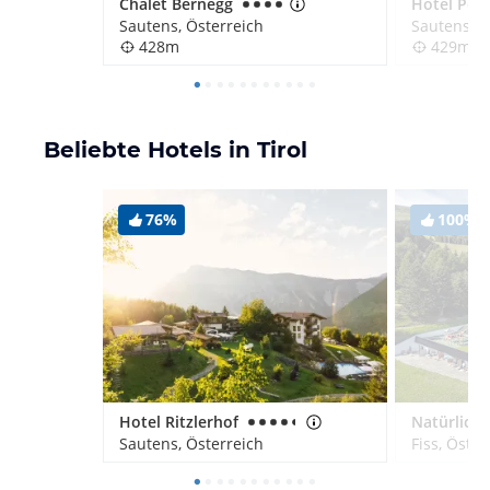
Chalet Bernegg
Hotel Pos
Sautens, Österreich
Sautens, Ö
428m
429m
Beliebte Hotels in Tirol
76%
100%
Hotel Ritzlerhof
Sautens, Österreich
Fiss, Öster