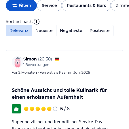
Service
Restaurants & Bars
Zimm
Filtern
Sortiert nach:
Relevanz
Neueste
Negativste
Positivste
Simon
(
26-30
)
1
Bewertungen
Vor 2 Monaten • Verreist als Paar im Juni 2026
Schöne Aussicht und tolle Kulinarik für
einen erholsamen Aufenthalt
5
/ 6
Super herzlicher und freundlicher Service. Das
Panorama ist wahnsinnig schön und bietet einen