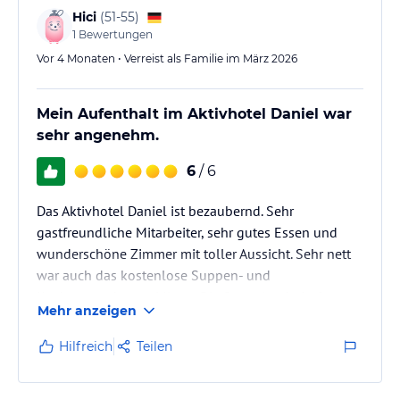
Hici
(
51-55
)
1
Bewertungen
Vor 4 Monaten • Verreist als Familie im März 2026
Mein Aufenthalt im Aktivhotel Daniel war
sehr angenehm.
6
/ 6
Das Aktivhotel Daniel ist bezaubernd. Sehr
gastfreundliche Mitarbeiter, sehr gutes Essen und
wunderschöne Zimmer mit toller Aussicht. Sehr nett
war auch das kostenlose Suppen- und
Kuchenangebot zu Mittag. Die Saunalandschaft
Mehr anzeigen
bietet sehr viele Möglichkeiten der Entspannnung
nach einer Wanderung. Auch hier findet man eine
Hilfreich
Teilen
kleine Stärkung mit Nüssen, Tee und
Erfrischungsgetränken und Obst. Einfach schön und