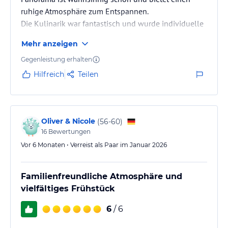
ruhige Atmosphäre zum Entspannen.
Die Kulinarik war fantastisch und wurde individuelle
auf Allergien und Unverträglichkeiten eingegangen.
Mehr anzeigen
Gegenleistung erhalten
Hilfreich
Teilen
Oliver & Nicole
(
56-60
)
16
Bewertungen
Vor 6 Monaten • Verreist als Paar im Januar 2026
Familienfreundliche Atmosphäre und
vielfältiges Frühstück
6
/ 6