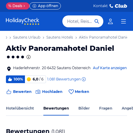
%
Deals
App öffnen
Kontakt
Hotel, Reiseziel
rlaub
Sautens Urlaub
Sautens Hotels
Aktiv Panoramahotel Daniel
Aktiv Panoramahotel Daniel
Haderlehnerstr. 20 6432 Sautens Österreich
Auf Karte anzeigen
1.081
Bewertungen
100%
6,0
/ 6
Bewerten
Hochladen
Merken
Hotelübersicht
Bewertungen
Bilder
Fragen
Ange
Bewertungen
(
1.081
)