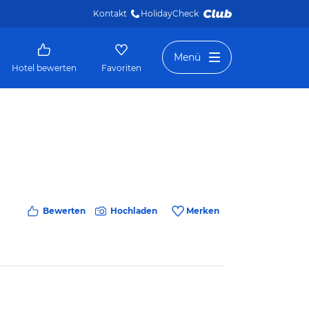
Kontakt
HolidayCheck 
Menü
Hotel bewerten
Favoriten
Bewerten
Hochladen
Merken