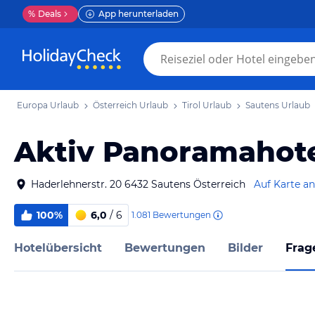
%
Deals
App herunterladen
Europa Urlaub
Österreich Urlaub
Tirol Urlaub
Sautens Urlaub
Aktiv Panoramahote
Haderlehnerstr. 20 6432 Sautens Österreich
Auf Karte a
100%
6,0
/ 6
1.081
Bewertungen
Hotelübersicht
Bewertungen
Bilder
Frag