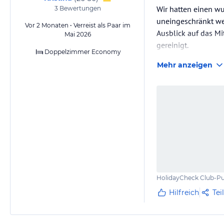
Wir hatten einen w
3
Bewertungen
uneingeschränkt wei
Vor 2 Monaten • Verreist als Paar im
Ausblick auf das Mi
Mai 2026
gereinigt.
Doppelzimmer Economy
Mehr anzeigen
Besonders begeiste
frisch und für jed
HolidayCheck Club-Pu
Hilfreich
Tei