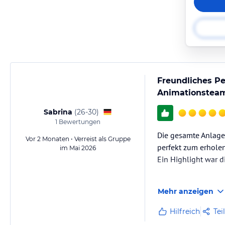
Freundliches P
Animationstea
Sabrina
(
26-30
)
1
Bewertungen
Die gesamte Anlage 
Vor 2 Monaten • Verreist als Gruppe
perfekt zum erhole
im Mai 2026
Ein Highlight war d
Vorallem das Anima
Mehr anzeigen
Cem und Elena, die 
Tag für Unterhaltu
Hilfreich
Tei