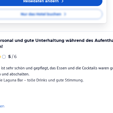
Reisedaten ändern
Nur das Hotel buchen
ersonal und gute Unterhaltung während des Aufentha
m!
5
/ 6
ist sehr schön und gepflegt, das Essen und die Cocktails waren 
n und abschalten.
ie Laguna Bar – tolle Drinks und gute Stimmung.
tionsteam hat unseren Urlaub unvergesslich gemacht. Ein großes
mit ihrer freundlichen Art, ihrer guten Laune und den abwechslun
ng gesorgt haben. Bei Fragen oder Problemen konnten wir uns im
len