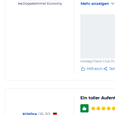
Mehr anzeigen
Doppelzimmer Economy
Wir kommen gerne 
HolidayCheck Club-Pu
Hilfreich
Tei
Ein toller Aufe
Kristina
(
26-30
)