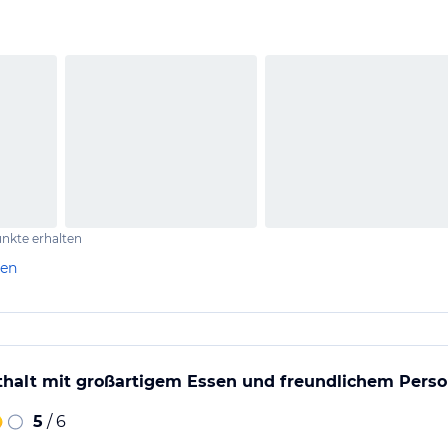
wieder und können das Hotel weiterempfehlen.
nkte erhalten
len
nthalt mit großartigem Essen und freundlichem Perso
5
/ 6