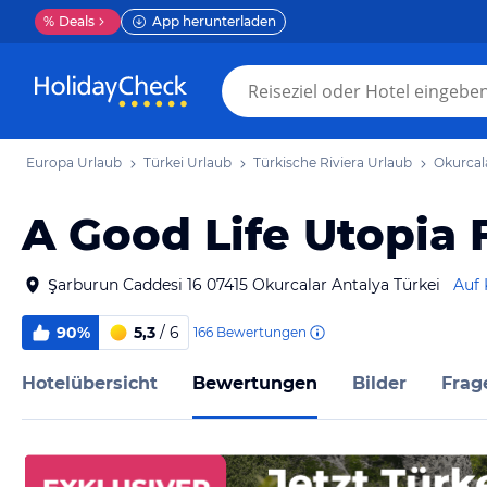
%
Deals
App herunterladen
Europa Urlaub
Türkei Urlaub
Türkische Riviera Urlaub
Okurcal
A Good Life Utopia 
Şarburun Caddesi 16 07415 Okurcalar Antalya Türkei
Auf 
90%
5,3
/ 6
166
Bewertungen
Hotelübersicht
Bewertungen
Bilder
Frag