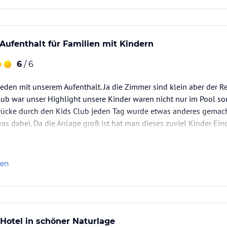
Aufenthalt für Familien mit Kindern
6
/ 6
ieden mit unserem Aufenthalt. Ja die Zimmer sind klein aber der Res
 war unser Highlight unsere Kinder waren nicht nur im Pool son
ücke durch den Kids Club jeden Tag wurde etwas anderes gemacht
was dabei. Da die Anlage groß ist hat man dieses zuviel Kinder Ein
len
Hotel in schöner Naturlage