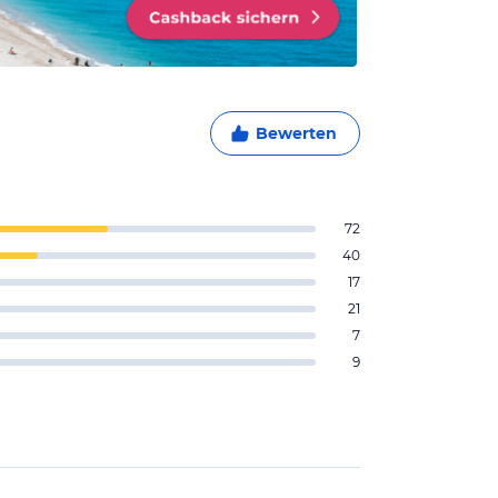
Bewerten
72
40
17
21
7
9