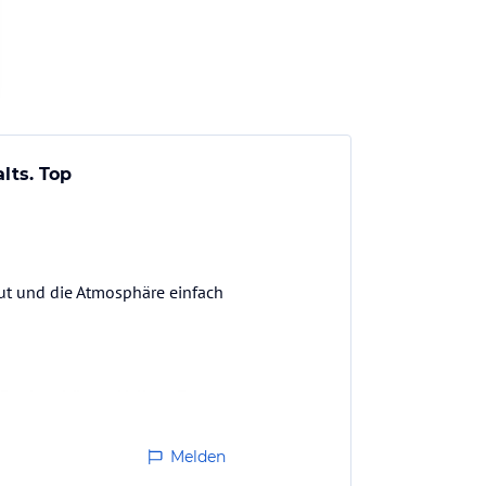
lts. Top
gut und die Atmosphäre einfach
 Dankeschön an Volkan, Ege,
gsreichen Aktivitäten jeden
mer…
Melden