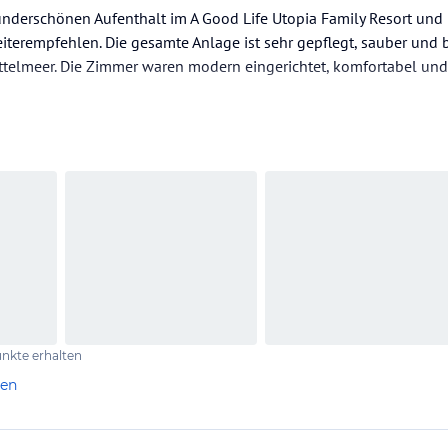
underschönen Aufenthalt im A Good Life Utopia Family Resort und
terempfehlen. Die gesamte Anlage ist sehr gepflegt, sauber und 
ttelmeer. Die Zimmer waren modern eingerichtet, komfortabel und
rt hat uns die große Auswahl an Speisen und Getränken. Das Ess
en Geschmack war etwas dabei. Auch die Poollandschaft und der A
nkte erhalten
len