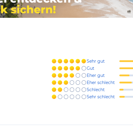
Sehr gut
Gut
Eher gut
Eher schlecht
Schlecht
Sehr schlecht