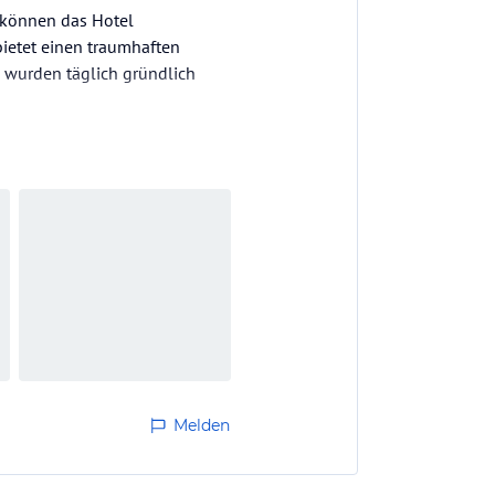
 können das Hotel
bietet einen traumhaften
 wurden täglich gründlich
en war abwechslungsreich,
quapark…
Melden