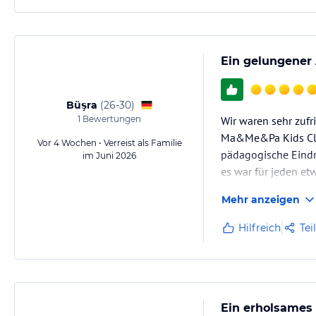
Ein gelungener 
Büşra
(
26-30
)
1
Bewertungen
Wir waren sehr zufr
Ma&Me&Pa Kids Club
Vor 4 Wochen • Verreist als Familie
pädagogische Eindr
im Juni 2026
es war für jeden et
Mehr anzeigen
Hilfreich
Tei
Ein erholsames 