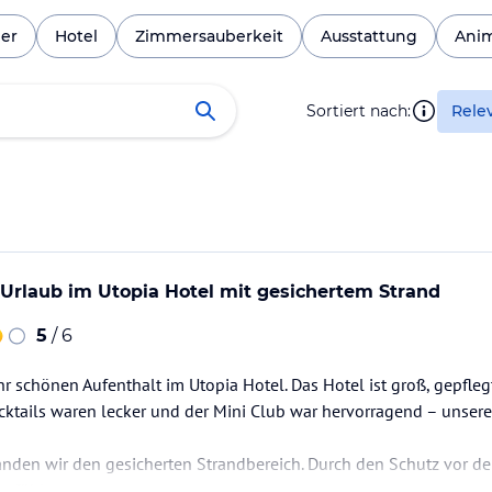
er
Hotel
Zimmersauberkeit
Ausstattung
Anim
Sortiert nach:
Rele
Urlaub im Utopia Hotel mit gesichertem Strand
5
/ 6
hr schönen Aufenthalt im Utopia Hotel. Das Hotel ist groß, gepfle
ocktails waren lecker und der Mini Club war hervorragend – unsere
anden wir den gesicherten Strandbereich. Durch den Schutz vor d
t fühlen.