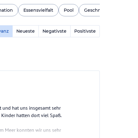
ation
Essensvielfalt
Pool
Geschmack
Strand
vanz
Neueste
Negativste
Positivste
gt und hat uns insgesamt sehr
 Kinder hatten dort viel Spaß.
em Meer konnten wir uns sehr