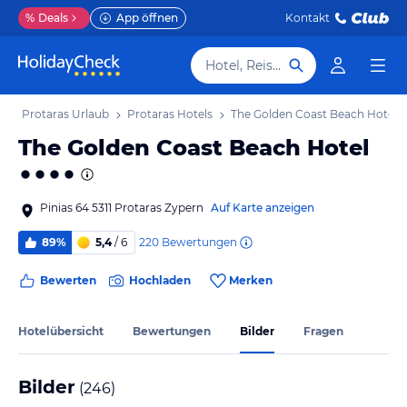
%
Deals
App öffnen
Kontakt
Hotel, Reiseziel
b
Protaras Urlaub
Protaras Hotels
The Golden Coast Beach Hotel
The Golden Coast Beach Hotel
Pinias 64 5311 Protaras Zypern
Auf Karte anzeigen
220
Bewertungen
89%
5,4
/ 6
Bewerten
Hochladen
Merken
Hotelübersicht
Bewertungen
Bilder
Fragen
Bilder
(
246
)