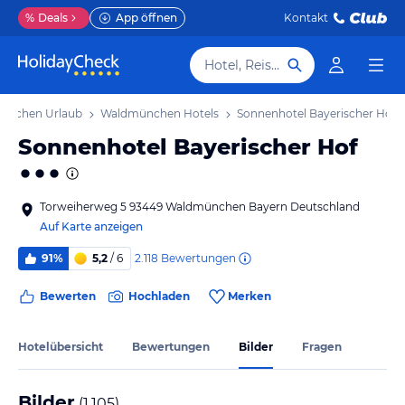
%
Deals
App öffnen
Kontakt
Hotel, Reiseziel
ünchen Urlaub
Waldmünchen Hotels
Sonnenhotel Bayerischer Hof
Sonnenhotel Bayerischer Hof
Torweiherweg 5 93449 Waldmünchen Bayern Deutschland
Auf Karte anzeigen
2.118
Bewertungen
91%
5,2
/ 6
Bewerten
Hochladen
Merken
Hotelübersicht
Bewertungen
Bilder
Fragen
Bilder
(
1.105
)