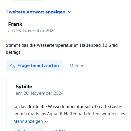
1 weitere Antwort anzeigen
Frank
am
26. November 2024
Stimmt das die Wassertemperatur im Hallenbad 30 Grad
beträgt?
Frage beantworten
Melden
Sybille
am
26. November 2024
Ja, das dürfte die Wassertemperatur sein. Da alle Gäste
jedoch gratis ins Aqua fit-Hallenbad dürfen, würde es es
immer vorziehen. Es ist fußläufig in 5 Minuten
Mehr anzeigen
erreichbar und ein tolles, wunderbares Hallenbad mit