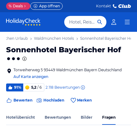
%
Deals
App öffnen
Kontakt
Hotel, Reiseziel
ünchen Urlaub
Waldmünchen Hotels
Sonnenhotel Bayerischer Hof
Sonnenhotel Bayerischer Hof
Torweiherweg 5 93449 Waldmünchen Bayern Deutschland
Auf Karte anzeigen
2.118
Bewertungen
91%
5,2
/ 6
Bewerten
Hochladen
Merken
Hotelübersicht
Bewertungen
Bilder
Fragen