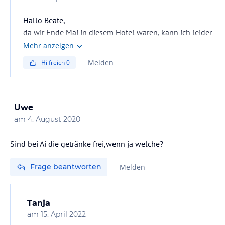
Hallo Beate,
da wir Ende Mai in diesem Hotel waren, kann ich leider
nicht beantworten wie Weihnachten und Silvester in
Mehr anzeigen
diesem Hotel gefeiert werden. Aufgrund unserer
Melden
Hilfreich
0
negativen Erfahrung mit unserem Hund werden dieses
Hotel nicht mehr buchen.
Parkplätze sind glaube ich kostenlos.
LG Tanja
Uwe
am
4. August 2020
Sind bei Ai die getränke frei,wenn ja welche?
Frage beantworten
Melden
Tanja
am
15. April 2022