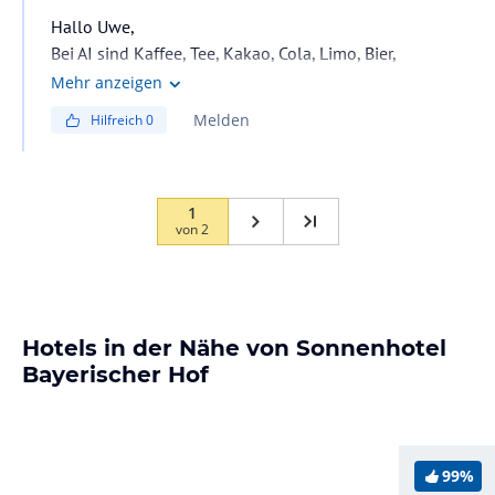
Hallo Uwe,
Bei AI sind Kaffee, Tee, Kakao, Cola, Limo, Bier,
Weißwein, Rotwein und Rosé inklusive.
Mehr anzeigen
Melden
Hilfreich
0
1
von
2
Hotels in der Nähe von Sonnenhotel
Bayerischer Hof
99%