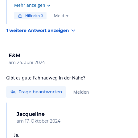
bei der Buchung darauf achten. Am besten im Hotel
Mehr anzeigen
nachfragen und gleich dort buchen.
Melden
Hilfreich
0
1 weitere Antwort anzeigen
E&M
am
24. Juni 2024
Gibt es gute Fahrradweg in der Nähe?
Frage beantworten
Melden
Jacqueline
am
17. Oktober 2024
Ja.