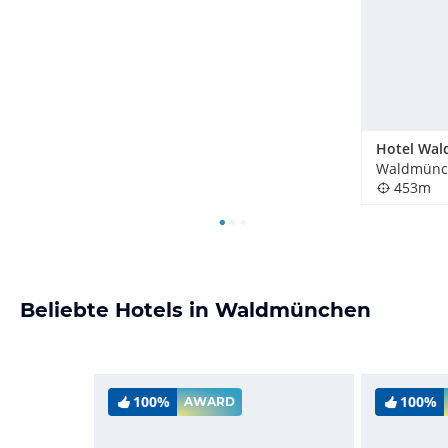
Waldmünch
453m
Beliebte Hotels in Waldmünchen
100%
100%
AWARD