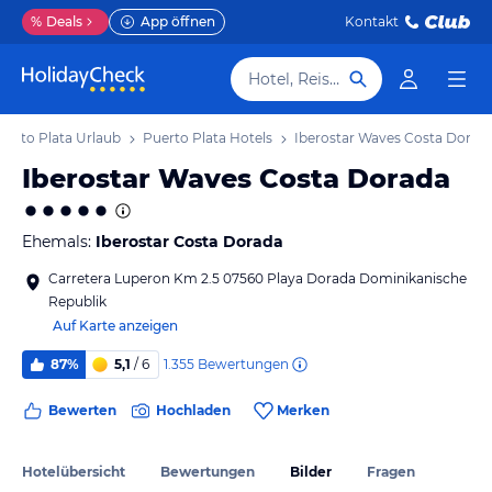
%
Deals
App öffnen
Kontakt
Hotel, Reiseziel
uerto Plata Urlaub
Puerto Plata Hotels
Iberostar Waves Costa Dorad
Iberostar Waves Costa Dorada
Ehemals:
Iberostar Costa Dorada
Carretera Luperon Km 2.5 07560 Playa Dorada Dominikanische
Republik
Auf Karte anzeigen
1.355
Bewertungen
87%
5,1
/ 6
Bewerten
Hochladen
Merken
Hotelübersicht
Bewertungen
Bilder
Fragen