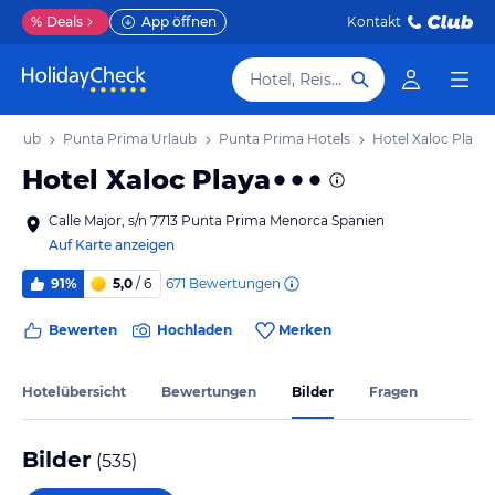
%
Deals
App öffnen
Kontakt
Hotel, Reiseziel
Urlaub
Punta Prima Urlaub
Punta Prima Hotels
Hotel Xaloc Playa
Hotel Xaloc Playa
Calle Major, s/n 7713 Punta Prima Menorca Spanien
Auf Karte anzeigen
671
Bewertungen
91%
5,0
/ 6
Bewerten
Hochladen
Merken
Hotelübersicht
Bewertungen
Bilder
Fragen
Bilder
(
535
)