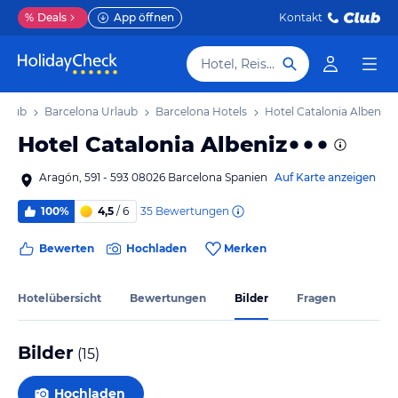
%
Deals
App öffnen
Kontakt
Hotel, Reiseziel
rlaub
Barcelona Urlaub
Barcelona Hotels
Hotel Catalonia Albeniz
Hotel Catalonia Albeniz
Aragón, 591 - 593 08026 Barcelona Spanien
Auf Karte anzeigen
35
Bewertungen
100%
4,5
/ 6
Bewerten
Hochladen
Merken
Hotelübersicht
Bewertungen
Bilder
Fragen
Bilder
(
15
)
Hochladen