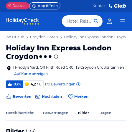
%
Deals
App öffnen
Kontakt
Hotel, Reiseziel
oydon Urlaub
Croydon Hotels
Holiday Inn Express London Croydon
Holiday Inn Express London
Croydon
1 Priddy's Yard, Off Frith Road CR0 1TS Croydon Großbritannien
Auf Karte anzeigen
179
Bewertungen
83%
4,2
/ 6
Bewerten
Hochladen
Merken
Hotelübersicht
Bewertungen
Bilder
Fragen
Bilder
(
133
)