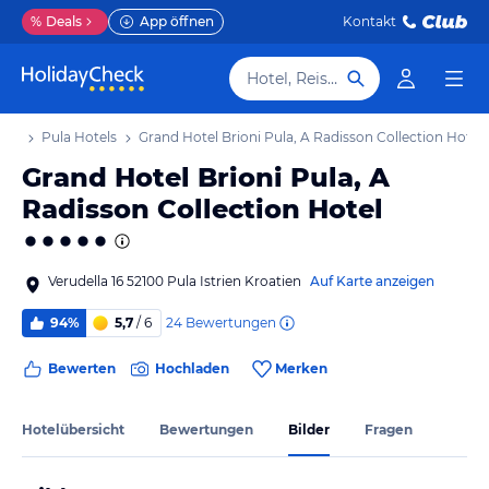
%
Deals
App öffnen
Kontakt
Hotel, Reiseziel
aub
Pula Hotels
Grand Hotel Brioni Pula, A Radisson Collection Hotel
Grand Hotel Brioni Pula, A
Radisson Collection Hotel
Verudella 16 52100 Pula Istrien Kroatien
Auf Karte anzeigen
24
Bewertungen
94%
5,7
/ 6
Bewerten
Hochladen
Merken
Hotelübersicht
Bewertungen
Bilder
Fragen