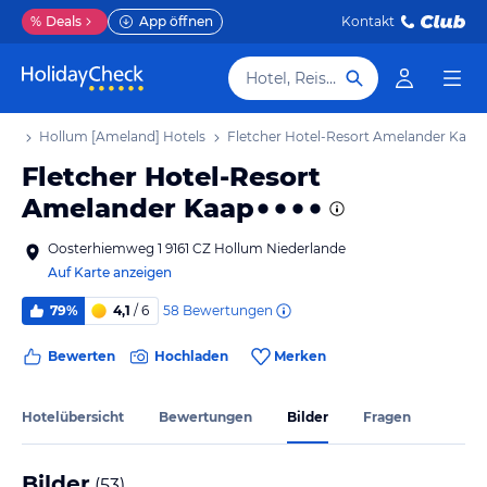
%
Deals
App öffnen
Kontakt
Hotel, Reiseziel
aub
Hollum [Ameland] Hotels
Fletcher Hotel-Resort Amelander Kaap
Fletcher Hotel-Resort
Amelander Kaap
Oosterhiemweg 1 9161 CZ Hollum Niederlande
Auf Karte anzeigen
58
Bewertungen
79%
4,1
/ 6
Bewerten
Hochladen
Merken
Hotelübersicht
Bewertungen
Bilder
Fragen
Bilder
(
53
)