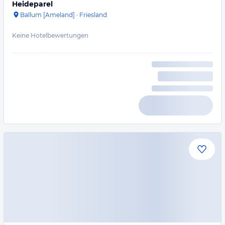
Heideparel
Ballum [Ameland]
·
Friesland
Keine Hotelbewertungen