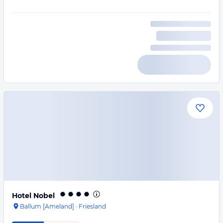
Hotel Nobel
Ballum [Ameland]
·
Friesland