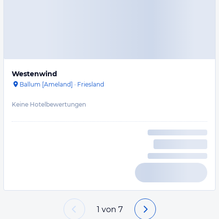
Westenwind
Ballum [Ameland]
·
Friesland
Keine Hotelbewertungen
1
von
7