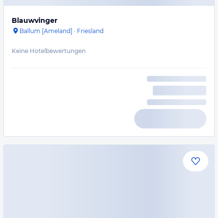
Blauwvinger
Ballum [Ameland]
·
Friesland
Keine Hotelbewertungen