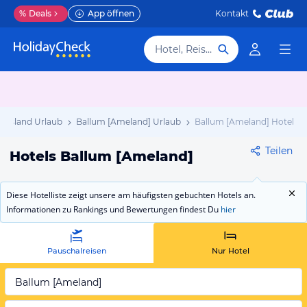
%
Deals
App öffnen
Kontakt
Hotel, Reiseziel
riesland Urlaub
Ballum [Ameland] Urlaub
Ballum [Ameland] Hotels
Teilen
Hotels Ballum [Ameland]
Diese Hotelliste zeigt unsere am häufigsten gebuchten Hotels an.
Informationen zu Rankings und Bewertungen findest Du
hier
Pauschalreisen
Nur Hotel
Ballum [Ameland]