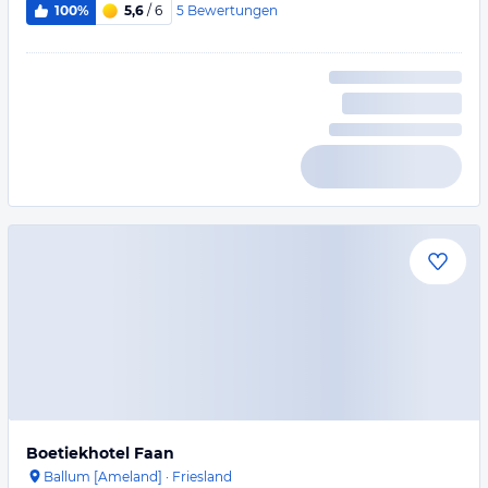
5
Bewertungen
100%
5,6
/ 6
Boetiekhotel Faan
Ballum [Ameland]
·
Friesland