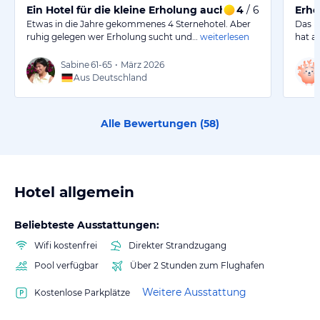
Ein Hotel für die kleine Erholung auch für Tierfreunde.
4
/ 6
Erho
Etwas in die Jahre gekommenes 4 Sternehotel. Aber
Das H
ruhig gelegen wer Erholung sucht und…
weiterlesen
hat a
Sabine
61-65
•
März 2026
Aus Deutschland
Alle Bewertungen (
58
)
Hotel allgemein
Beliebteste Ausstattungen:
Wifi kostenfrei
Direkter Strandzugang
Pool verfügbar
Über 2 Stunden zum Flughafen
Weitere Ausstattung
Kostenlose Parkplätze