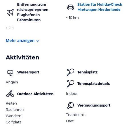
Entfernung zum
Station für HolidayCheck
nächstgelegenen
Mietwagen Niederlande
Flughafen in
< 10 km
Fahrminuten
> 2 h
Mehr anzeigen
Aktivitäten
Wassersport
Tennisplatz
Angeln
Tennisplatzdetails
Indoor
Outdoor-Aktivitäten
Reiten
Vergnügungssport
Radfahren
Tischtennis
Wandern
Dart
Golfplatz