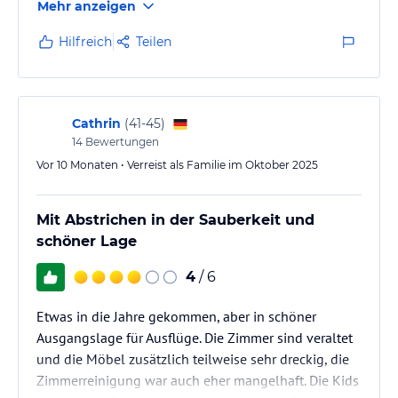
Mehr anzeigen
,Golfplatz und einen Squash Platz.Wir hatten ein
Apartment das ebenfalls renovierungsbedürftig
Hilfreich
Teilen
war.Aber es war auch alles vorhanden was man
braucht.Das verstopfte Waschbecken und das Licht im
Schlafzimmer wurde direkt am nächsten Tag repariert.
Das Personal ist sehr freundlich…
Cathrin
(
41-45
)
14
Bewertungen
Vor 10 Monaten • Verreist als Familie im Oktober 2025
Mit Abstrichen in der Sauberkeit und
schöner Lage
4
/ 6
Etwas in die Jahre gekommen, aber in schöner
Ausgangslage für Ausflüge. Die Zimmer sind veraltet
und die Möbel zusätzlich teilweise sehr dreckig, die
Zimmerreinigung war auch eher mangelhaft. Die Kids