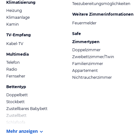
Klimatisierung
Teezubereitungsmöglichkeiten
Heizung
Weitere Zimmerinformationen
Klimaanlage
Feuermelder
Kamin
Safe
TV-Empfang
Zimmertypen
Kabel-TV
Doppelzimmer
Multimedia
Zweibettzimmer/Twin
Telefon
Familienzimmer
Radio
Appartement
Fernseher
Nichtraucherzimmer
Bettentyp
Doppelbett
Stockbett
Zustellbares Babybett
Zustellbett
Schlafsofa
Mehr anzeigen