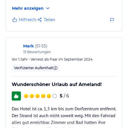
dreckig, fleckig, Couch total versifft, speckig, abartig,
Mehr anzeigen
Möbel wie vom Sperrmüll zusammengewürfelt,
Ledersessel total rissig, Bett extrem weich,
Hilfreich
Teilen
durchgelegen, Matratzen und darunter fleckig,
Bettwäsch rissig, Duschwanne verschimmelte Fugen,
Duschvorhang verschimmelt, Abfluss verrostet, die
Wände... so dreckig und versifft, abartig.
Mark
(
51-55
)
Abendessen im…
15
Bewertungen
Vor 1 Jahr • Verreist als Paar im September 2024
Verifizierter Aufenthalt
Wunderschöner Urlaub auf Ameland!
5
/ 6
Das Hotel ist ca. 1,5 km bis zum Dorfzentrum entfernt.
Der Strand ist auch nicht soweit weg. Mit den Fahrrad
alles gut erreichbar. Zimmer und Bad hatten ihre