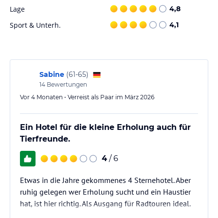
Sport und Unterhaltung
Lage
4,8
Das Hotel bietet eine Vielzahl von Sport- und
Sport & Unterh.
4,1
Freizeitmöglichkeiten. Dazu gehören ein Kinderpool, zwei
Spielplätze, Squash, Tennis, Tischtennis und Darts. Es besteht auch
die Möglichkeit, E-Bikes und Fahrräder auszuleihen, um die
Umgebung zu erkunden. Entspannung finden Sie im
Wellnessbereich des Hotels mit Hallenbad, Sauna und Solarium.
Sabine
(
61-65
)
14
Bewertungen
Hinweis:
Verfasst von HolidayCheck mit Hilfe von KI. Alle
Vor 4 Monaten • Verreist als Paar im März 2026
Angaben ohne Gewähr. Bitte lies vor der Buchung die
verbindlichen
Angebotsdetails
des jeweiligen Veranstalters.
Ein Hotel für die kleine Erholung auch für
Tierfreunde.
4
/ 6
Etwas in die Jahre gekommenes 4 Sternehotel. Aber
ruhig gelegen wer Erholung sucht und ein Haustier
hat, ist hier richtig. Als Ausgang für Radtouren ideal.