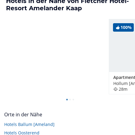
Hotels in der Nähe von Fletcher Hotel-
Resort Amelander Kaap
100%
Hollum [A
28m
Orte in der Nähe
Hotels
Ballum [Ameland]
Hotels
Oosterend