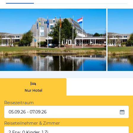
vom Hotelie
Nur Hotel
Reisezeitraum
05.09.26 - 07.09.26
Reiseteilnehmer & Zimmer
2 Erw, 0 Kinder, 1 Zi.