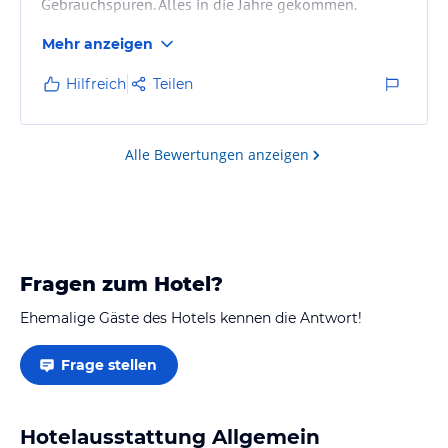
Gebrauchspuren. Alles in die Jahre gekommen.
Geduscht wurde in der alten Badewanne. Die Betten
Mehr anzeigen
waren schon durchgelegen und gingen wandern
(Doppelbett). Frühstück gab es jeden Tag das Selbe,
Hilfreich
Teilen
aber es reichte.
Alle Bewertungen anzeigen
Fragen zum Hotel?
Ehemalige Gäste des Hotels kennen die Antwort!
Frage stellen
Hotelausstattung Allgemein