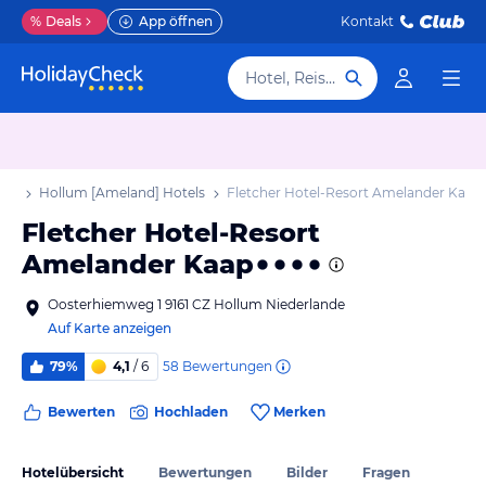
%
Deals
App öffnen
Kontakt
Hotel, Reiseziel
aub
Hollum [Ameland] Hotels
Fletcher Hotel-Resort Amelander Kaap
Fletcher Hotel-Resort
Amelander Kaap
Oosterhiemweg 1 9161 CZ Hollum Niederlande
Auf Karte anzeigen
58
Bewertungen
79%
4,1
/ 6
Bewerten
Hochladen
Merken
Hotelübersicht
Bewertungen
Bilder
Fragen