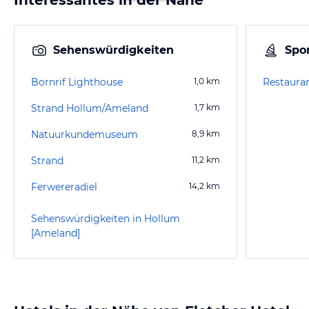
Sehenswürdigkeiten
Spor
Bornrif Lighthouse
1,0
km
Restaura
Strand Hollum/Ameland
1,7
km
Natuurkundemuseum
8,9
km
Strand
11,2
km
Ferwereradiel
14,2
km
Sehenswürdigkeiten in Hollum
[Ameland]