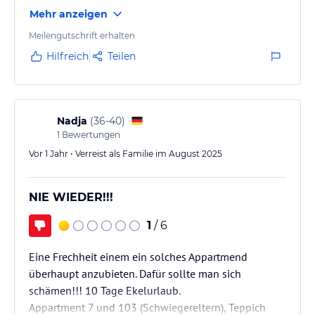
fanden den Pool toll, dieser ist ganz okay. Das
Mehr anzeigen
Frühstücksbuffet ist in Ordnung, teilweise waren
viele Dinge um 9 Uhr schon leer. Das Personal an der
Meilengutschrift erhalten
Rezeption war sehr nett im Restaurant eher
Hilfreich
Teilen
unmotiviert.
Nadja
(
36-40
)
1
Bewertungen
Vor 1 Jahr • Verreist als Familie im August 2025
NIE WIEDER!!!
1
/ 6
Eine Frechheit einem ein solches Appartmend
überhaupt anzubieten. Dafür sollte man sich
schämen!!! 10 Tage Ekelurlaub.
Appartment 7 und 103 (Schwiegereltern), Teppich