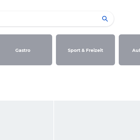
Gastro
Sport & Freizeit
Au