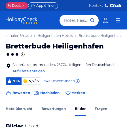
%
Deals
App öffnen
Kontakt
Hotel, Reiseziel
iligenhafen Urlaub
Heiligenhafen Hotels
Bretterbude Heiligenhafen
Bretterbude Heiligenhafen
Seebrückenpromenade 4 23774 Heiligenhafen Deutschland
Auf Karte anzeigen
1.545
Bewertungen
91%
5,3
/ 6
Bewerten
Hochladen
Merken
Hotelübersicht
Bewertungen
Bilder
Fragen
Bilder
(
1.072
)