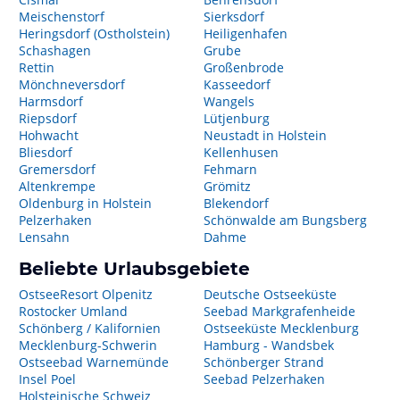
Meischenstorf
Sierksdorf
Heringsdorf (Ostholstein)
Heiligenhafen
Schashagen
Grube
Rettin
Großenbrode
Mönchneversdorf
Kasseedorf
Harmsdorf
Wangels
Riepsdorf
Lütjenburg
Hohwacht
Neustadt in Holstein
Bliesdorf
Kellenhusen
Gremersdorf
Fehmarn
Altenkrempe
Grömitz
Oldenburg in Holstein
Blekendorf
Pelzerhaken
Schönwalde am Bungsberg
Lensahn
Dahme
Beliebte Urlaubsgebiete
OstseeResort Olpenitz
Deutsche Ostseeküste
Rostocker Umland
Seebad Markgrafenheide
Schönberg / Kalifornien
Ostseeküste Mecklenburg
Mecklenburg-Schwerin
Hamburg - Wandsbek
Ostseebad Warnemünde
Schönberger Strand
Insel Poel
Seebad Pelzerhaken
Holsteinische Schweiz