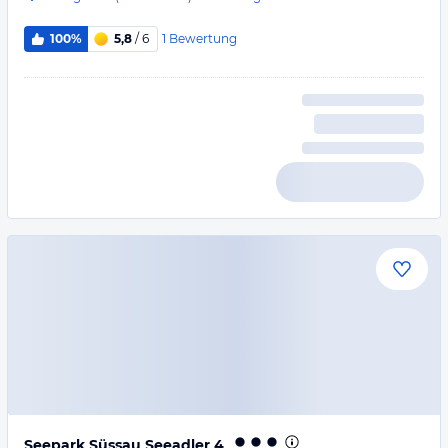
1
Bewertung
100%
5,8
/ 6
Seepark Süssau Seeadler 4