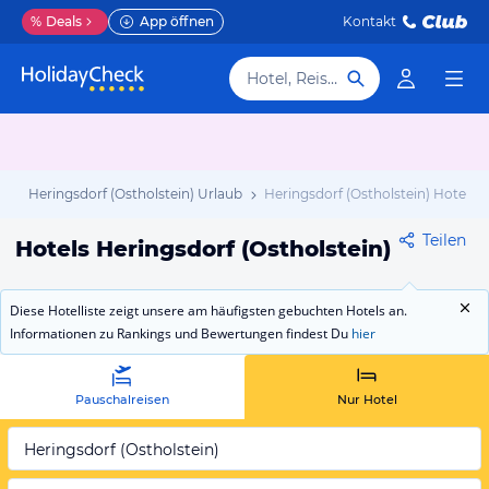
%
Deals
App öffnen
Kontakt
Hotel, Reiseziel
b
Heringsdorf (Ostholstein) Urlaub
Heringsdorf (Ostholstein) Hotels
Teilen
Hotels Heringsdorf (Ostholstein)
Diese Hotelliste zeigt unsere am häufigsten gebuchten Hotels an.
Informationen zu Rankings und Bewertungen findest Du
hier
Pauschalreisen
Nur Hotel
Heringsdorf (Ostholstein)