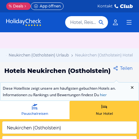
%
Deals
App öffnen
Kontakt
Hotel, Reiseziel
ub
Neukirchen (Ostholstein) Urlaub
Neukirchen (Ostholstein) Hotels
Teilen
Hotels Neukirchen (Ostholstein)
Diese Hotelliste zeigt unsere am häufigsten gebuchten Hotels an.
Informationen zu Rankings und Bewertungen findest Du
hier
Pauschalreisen
Nur Hotel
Neukirchen (Ostholstein)