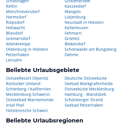
Schashagen
Großenbrode
Rettin
Kasseedorf
Mönchneversdorf
Wangels
Harmsdorf
Lütjenburg
Riepsdorf
Neustadt in Holstein
Hohwacht
Kellenhusen
Bliesdorf
Fehmarn
Gremersdorf
Grömitz
Altenkrempe
Blekendorf
Oldenburg in Holstein
Schönwalde am Bungsberg
Pelzerhaken
Dahme
Lensahn
Beliebte Urlaubsgebiete
OstseeResort Olpenitz
Deutsche Ostseeküste
Rostocker Umland
Seebad Markgrafenheide
Schönberg / Kalifornien
Ostseeküste Mecklenburg
Mecklenburg-Schwerin
Hamburg - Wandsbek
Ostseebad Warnemünde
Schönberger Strand
Insel Poel
Seebad Pelzerhaken
Holsteinische Schweiz
Beliebte Urlaubsregionen