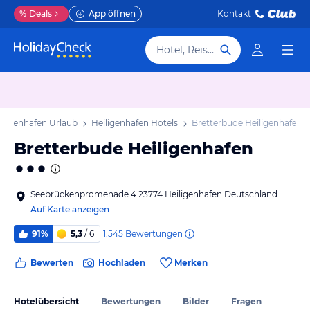
%
Deals
App öffnen
Kontakt
Hotel, Reiseziel
iligenhafen Urlaub
Heiligenhafen Hotels
Bretterbude Heiligenhafen
Bretterbude Heiligenhafen
Seebrückenpromenade 4 23774 Heiligenhafen Deutschland
Auf Karte anzeigen
1.545
Bewertungen
91%
5,3
/ 6
Bewerten
Hochladen
Merken
Hotelübersicht
Bewertungen
Bilder
Fragen