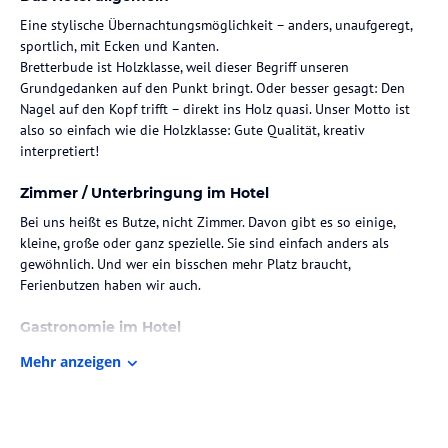
Eine stylische Übernachtungsmöglichkeit – anders, unaufgeregt,
sportlich, mit Ecken und Kanten.
Bretterbude ist Holzklasse, weil dieser Begriff unseren
Grundgedanken auf den Punkt bringt. Oder besser gesagt: Den
Nagel auf den Kopf trifft – direkt ins Holz quasi. Unser Motto ist
also so einfach wie die Holzklasse: Gute Qualität, kreativ
interpretiert!
Zimmer / Unterbringung im Hotel
Bei uns heißt es Butze, nicht Zimmer. Davon gibt es so einige,
kleine, große oder ganz spezielle. Sie sind einfach anders als
gewöhnlich. Und wer ein bisschen mehr Platz braucht,
Ferienbutzen haben wir auch.
Gastronomie im Hotel
Das Restaurant Strandschuppen bietet bodenständige ehrlich
Mehr anzeigen
Küche. Lecker Frühstück von 07.00 bis 11.00 Uhr und warme
Küche ab 12.00 Uhr. In der hauseigenen Bar Spelunke gönnt man
sich ab 17.00 Uhr am besten ein kühles Bier oder einen lecker
Cocktail.