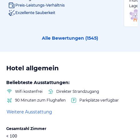
Indiv
Preis-Leistungs-Verhältnis
Lage 
Exzellente Sauberkeit
Alle Bewertungen (
1545
)
Hotel allgemein
Beliebteste Ausstattungen:
Wifi kostenfrei
Direkter Strandzugang
90 Minuten zum Flughafen
Parkplätze verfügbar
Weitere Ausstattung
Gesamtzahl Zimmer
< 100