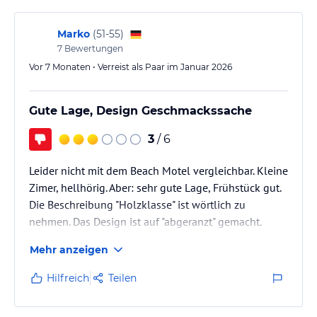
Marko
(
51-55
)
7
Bewertungen
Vor 7 Monaten • Verreist als Paar im Januar 2026
Gute Lage, Design Geschmackssache
3
/ 6
Leider nicht mit dem Beach Motel vergleichbar. Kleine
Zimer, hellhörig. Aber: sehr gute Lage, Frühstück gut.
Die Beschreibung "Holzklasse" ist wörtlich zu
nehmen. Das Design ist auf "abgeranzt" gemacht.
Verbindungstüren sind z. B. mit Aufklebern (linke
Mehr anzeigen
Szene, Fußball-Ultras usw) zugepflastert, was ein
wenig Bahnhofsklo-Atmosphäre zaubert - wer es
Hilfreich
Teilen
mag. Saunabereich eher klein - mit 5 Personen
eigentlich schon überfüllt.