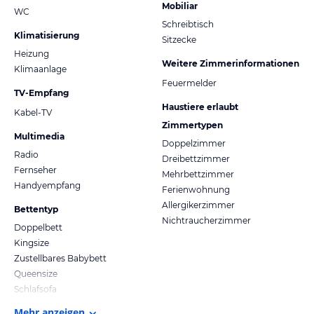
Mobiliar
WC
Schreibtisch
Klimatisierung
Sitzecke
Heizung
Weitere Zimmerinformationen
Klimaanlage
Feuermelder
TV-Empfang
Haustiere erlaubt
Kabel-TV
Zimmertypen
Multimedia
Doppelzimmer
Radio
Dreibettzimmer
Fernseher
Mehrbettzimmer
Handyempfang
Ferienwohnung
Allergikerzimmer
Bettentyp
Nichtraucherzimmer
Doppelbett
Kingsize
Zustellbares Babybett
Queensize
Schlafsofa
Mehr anzeigen