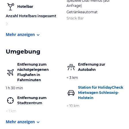
Spezielle Diät-Menüs (auf
Anfrage)
Hotelbar
Getränkeautomat
Anzahl Hotelbars insgesamt
Snack Bar
2
Mehr anzeigen
Umgebung
Entfernung zum
Entfernung zur
nächstgelegenen
Autobahn
Flughafen in
< 3 km
Fahrminuten
Station für HolidayCheck
1 h 30 min
Mietwagen Schleswig-
Entfernung zum
Holstein
Stadtzentrum
< 10 km
< 1 km
Mehr anzeigen