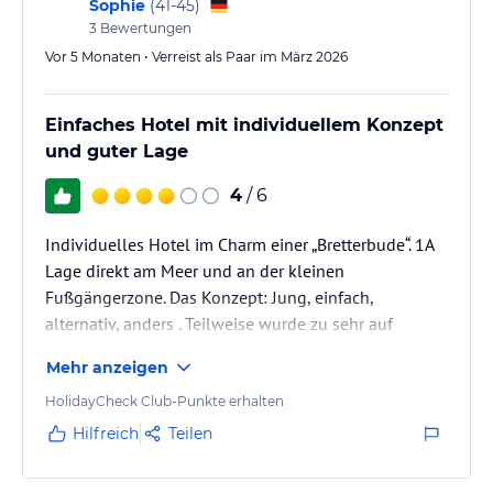
Sophie
(
41-45
)
3
Bewertungen
Vor 5 Monaten • Verreist als Paar im März 2026
Einfaches Hotel mit individuellem Konzept
und guter Lage
4
/ 6
Individuelles Hotel im Charm einer „Bretterbude“. 1A
Lage direkt am Meer und an der kleinen
Fußgängerzone. Das Konzept: Jung, einfach,
alternativ, anders . Teilweise wurde zu sehr auf
Zwang versucht eine Rohbau Atmosphäre zu
Mehr anzeigen
schaffen.
Pauschal wird jeder vom Personal geduzt und
HolidayCheck Club-Punkte erhalten
teilweise auch ziemlich flapsig angesprochen (aber
Hilfreich
Teilen
immer freundlich!!). Kam bei den wenigen alten
Menschen nicht gut an. Ist aber halt das Konzept.