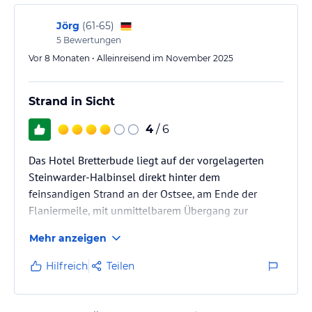
Jörg
(
61-65
)
5
Bewertungen
Vor 8 Monaten • Alleinreisend im November 2025
Strand in Sicht
4
/ 6
Das Hotel Bretterbude liegt auf der vorgelagerten
Steinwarder-Halbinsel direkt hinter dem
feinsandigen Strand an der Ostsee, am Ende der
Flaniermeile, mit unmittelbarem Übergang zur
Seebrücke, von der Lage her also perfekt, nicht zu
Mehr anzeigen
teurer Parkplatz direkt am Hotel.
Hilfreich
Teilen