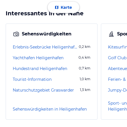
Karte
Interessantes in der Nähe
Sehenswürdigkeiten
Spor
Erlebnis-Seebrücke Heiligenhafen
0,2
km
Kitesurf
Yachthafen Heiligenhafen
0,4
km
Golf Club
Hundestrand Heiligenhafen
0,7
km
Abenteue
Tourist-Information
1,0
km
Naturschutzgebiet Graswarder
1,3
km
Jumpy-Doo
Sport- un
Sehenswürdigkeiten in Heiligenhafen
Heiligen