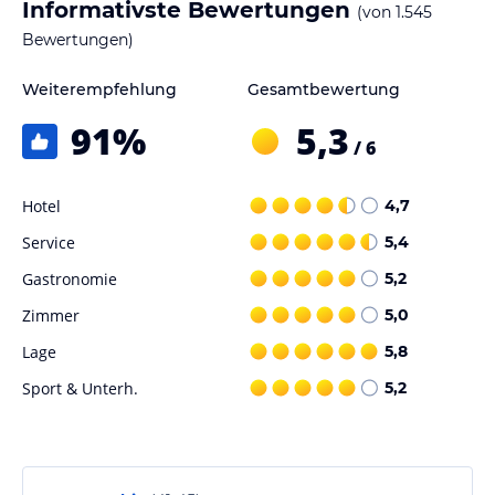
Informativste Bewertungen
(von
1.545
Bewertungen)
Hinweis:
Allgemeine und unverbindliche
Hoteliers-/Veranstalter-/Kataloginformationen. Alle Angaben
ohne Gewähr und ohne Prüfung durch HolidayCheck. Bitte
Weiterempfehlung
Gesamtbewertung
lies vor der Buchung die verbindlichen
Angebotsdetails
des
91
%
5,3
jeweiligen Veranstalters.
/ 6
Hotel
4,7
Service
5,4
Gastronomie
5,2
Zimmer
5,0
Lage
5,8
Sport & Unterh.
5,2