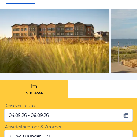
vom Hotelie
Nur Hotel
Reisezeitraum
04.09.26 - 06.09.26
Reiseteilnehmer & Zimmer
2 Erw, 0 Kinder, 1 Zi.