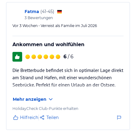
Zimmer leider viel zu eng!.
Kinder und Hunde überall willkommen. Pluspunkt!
Fatma
(
41-45
)
3
Bewertungen
Mitarbeiter…
Vor 3 Wochen • Verreist als Familie im Juli 2026
Ankommen und wohlfühlen
6
/ 6
Die Bretterbude befindet sich in optimaler Lage direkt
am Strand und Hafen, mit einer wunderschönen
Seebrücke. Perfekt für einen Urlaub an der Ostsee.
Mehr anzeigen
HolidayCheck Club-Punkte erhalten
Hilfreich
Teilen