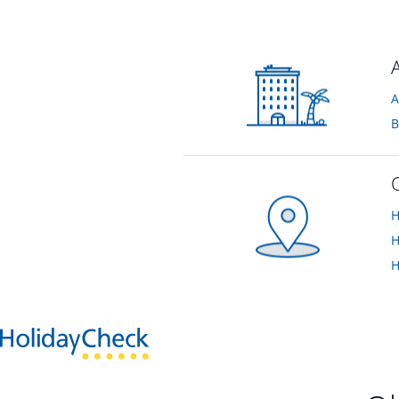
Schlafzimmer
von Bernhard • Verreist im Februar 2011
A
B
H
H
H