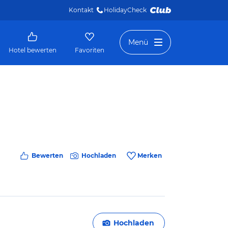
Kontakt
HolidayCheck 
Menü
Hotel bewerten
Favoriten
Bewerten
Hochladen
Merken
Hochladen