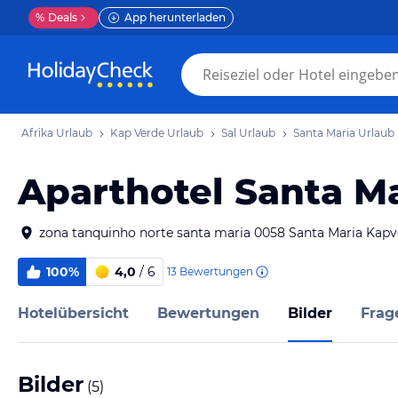
%
Deals
App herunterladen
Afrika Urlaub
Kap Verde Urlaub
Sal Urlaub
Santa Maria Urlaub
Aparthotel Santa M
zona tanquinho norte santa maria 0058 Santa Maria Kapv
100%
4,0
/ 6
13
Bewertungen
Hotelübersicht
Bewertungen
Bilder
Frag
Bilder
(
5
)