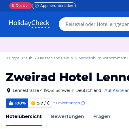
%
Deals
App herunterladen
Europa Urlaub
Deutschland Urlaub
Mecklenburg-Vorpommern U
Zweirad Hotel Lenn
Lennestrasse 4 19061 Schwerin Deutschland
Auf Karte a
100%
5,7
/ 6
5
Bewertungen
Hotelübersicht
Bewertungen
Fragen