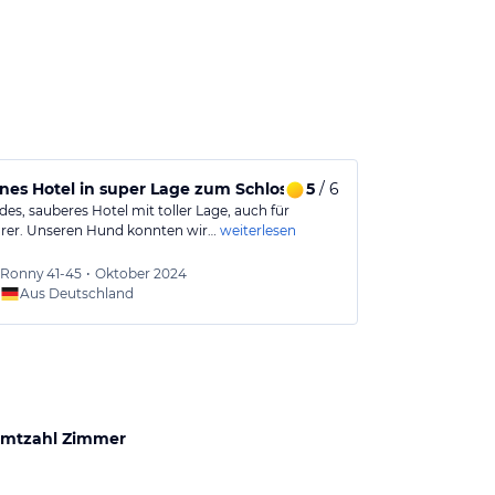
es Hotel in super Lage zum Schloss
5
/ 6
Schönes, mo
es, sauberes Hotel mit toller Lage, auch für
Schönes, moder
rer. Unseren Hund konnten wir…
weiterlesen
Schlosspark, ni
Ronny
41-45
•
Oktober 2024
UKE
61
Aus Deutschland
Aus
mtzahl Zimmer