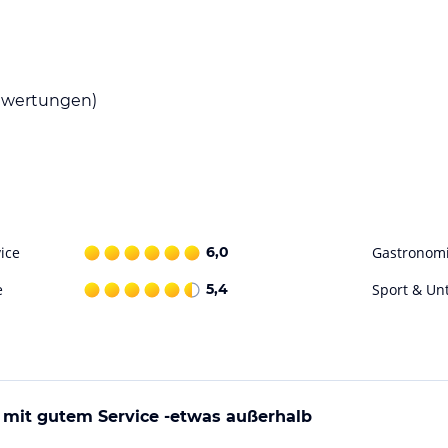
e eigenen Mahlzeiten zubereiten können. In der
 die Gäste regionale und internationale Küche
wertungen)
Umgebung mit dem Fahrrad zu erkunden.
es in der Nähe des Hotels verschiedene
Museum Schwerin und das Schweriner Schloss.
ohne Gewähr. Bitte lies vor der Buchung die
ice
6,0
Gastronom
e
5,4
Sport & Un
 mit gutem Service -etwas außerhalb