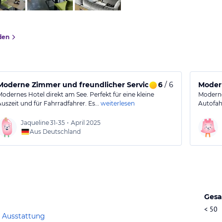
den
Moderne Zimmer und freundlicher Service am See
6
/ 6
Modern
Modernes Hotel direkt am See. Perfekt für eine kleine
Modernd
Auszeit und für Fahrradfahrer. Es…
weiterlesen
Autofah
Jaqueline
31-35
•
April 2025
Aus Deutschland
Gesa
< 50
 Ausstattung