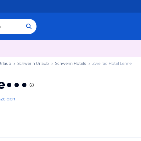
rlaub
Schwerin Urlaub
Schwerin Hotels
Zweirad Hotel Lenne
e
nzeigen