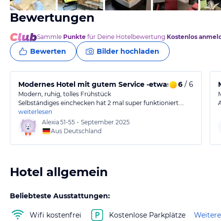
Bewertungen
Sammle
Punkte
für Deine Hotelbewertung.
Kostenlos anmel
Bewerten
Bilder hochladen
Modernes Hotel mit gutem Service -etwas außerhalb
6
/ 6
Modern, ruhig, tolles Frühstück
Selbständiges einchecken hat 2 mal super funktioniert.…
weiterlesen
Alexia
51-55
•
September 2025
Aus Deutschland
Hotel allgemein
Beliebteste Ausstattungen:
Wifi kostenfrei
Kostenlose Parkplätze
Weitere