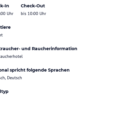
k-In
Check-Out
:00 Uhr
bis 10:00 Uhr
tiere
bt
traucher- und Raucherinformation
raucherhotel
onal spricht folgende Sprachen
sch, Deutsch
ltyp