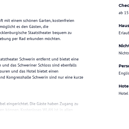
Chec
ab 15
ft mit einem schönen Garten, kostenfreien
Haus
möglicht es den Gästen, die
ecklenburgische Staatstheater bequem zu
Erlau
Umgebung per Rad erkunden möchten.
Nich
Nicht
tstheater Schwerin entfernt und bietet eine
 und das Schweriner Schloss sind ebenfalls
Pers
ouren und das Hotel bietet einen
Engli
und Kongresshalle Schwerin sind nur eine kurze
Hote
Hotel
bel eingerichtet. Die Gäste haben Zugang zu
ten können. Kostenloses WLAN ist in allen