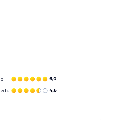
ie
6,0
terh.
4,6