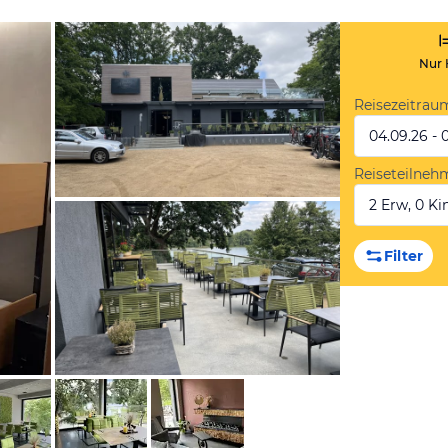
Nur 
Reisezeitrau
04.09.26 - 
Reiseteilneh
2 Erw, 0 Kin
von Expedia
Filter
von Expedia