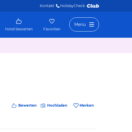
Kontakt
HolidayCheck 
Menü
Hotel bewerten
Favoriten
Bewerten
Hochladen
Merken