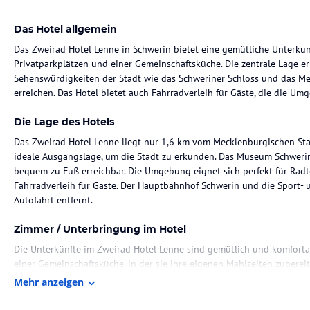
Das Hotel allgemein
Das Zweirad Hotel Lenne in Schwerin bietet eine gemütliche Unterkun
Privatparkplätzen und einer Gemeinschaftsküche. Die zentrale Lage er
Sehenswürdigkeiten der Stadt wie das Schweriner Schloss und das M
erreichen. Das Hotel bietet auch Fahrradverleih für Gäste, die die 
Die Lage des Hotels
Das Zweirad Hotel Lenne liegt nur 1,6 km vom Mecklenburgischen Staa
ideale Ausgangslage, um die Stadt zu erkunden. Das Museum Schwerin
bequem zu Fuß erreichbar. Die Umgebung eignet sich perfekt für Radt
Fahrradverleih für Gäste. Der Hauptbahnhof Schwerin und die Sport- 
Autofahrt entfernt.
Zimmer / Unterbringung im Hotel
Die Unterkünfte im Zweirad Hotel Lenne sind gemütlich und komforta
einer Gemeinschaftsküche, in der sie ihre eigenen Mahlzeiten zuberei
Bereichen des Hotels verfügbar.
Mehr anzeigen
Gastronomie im Hotel