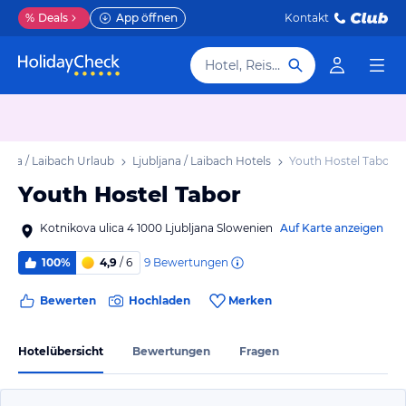
%
Deals
App öffnen
Kontakt
Hotel, Reiseziel
ljana / Laibach Urlaub
Ljubljana / Laibach Hotels
Youth Hostel Tabor
Youth Hostel Tabor
Kotnikova ulica 4 1000 Ljubljana Slowenien
Auf Karte anzeigen
9
Bewertungen
100%
4,9
/ 6
Bewerten
Hochladen
Merken
Hotelübersicht
Bewertungen
Fragen