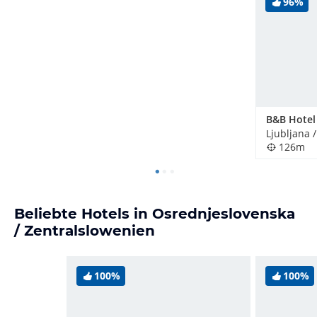
96%
Ljubljana 
126m
Beliebte Hotels in Osrednjeslovenska
/ Zentralslowenien
100%
100%