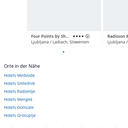
Four Points by Sheraton Hotel Ljubljana Mons
Ljubljana / Laibach, Slowenien
Ljubljana 
Orte in der Nähe
Hotels
Medvode
Hotels
Smlednik
Hotels
Radomlje
Hotels
Mengeš
Hotels
Domzale
Hotels
Grosuplje