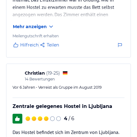
einem Hostel zu erwarten musste das Bett selbst
angezogen werden. Das Zimmer enthält einen
kleinen Tisch und Schrank. Es mussten
Mehr anzeigen
Gemeinschaftsduschen und Toiletten verwendet
werden. Die Anzahl der Toiletten war eher klein, es
Meilengutschrift erhalten
kam jedoch zu keinem Stau. Das Frühstück war für
Hilfreich
Teilen
ein Hostel recht grosszügig.
Christian
(
19-25
)
14
Bewertungen
Vor 6 Jahren • Verreist als Gruppe im August 2019
Zentrale gelegenes Hostel in Ljubljana
4
/ 6
Das Hostel befindet sich im Zentrum von Ljubljana.