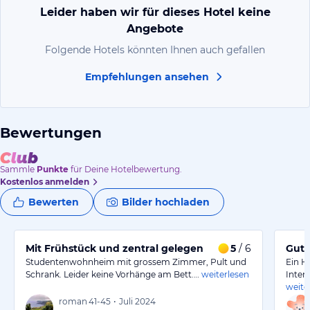
Leider haben wir für dieses Hotel keine
Angebote
Folgende Hotels könnten Ihnen auch gefallen
Empfehlungen ansehen
Bewertungen
Sammle
Punkte
für Deine Hotelbewertung.
Kostenlos anmelden
Bewerten
Bilder hochladen
Mit Frühstück und zentral gelegen
5
/ 6
Gute
Studentenwohnheim mit grossem Zimmer, Pult und
Ein H
Schrank. Leider keine Vorhänge am Bett.…
weiterlesen
Inter
weite
roman
41-45
•
Juli 2024