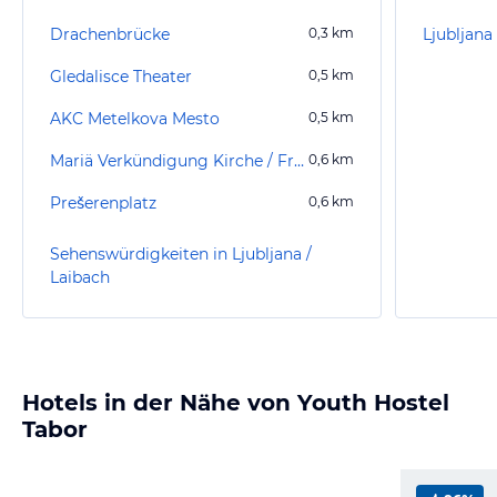
Drachenbrücke
0,3
km
Ljubljan
Gledalisce Theater
0,5
km
AKC Metelkova Mesto
0,5
km
Mariä Verkündigung Kirche / Franziskanerkirche
0,6
km
Prešerenplatz
0,6
km
Sehenswürdigkeiten in Ljubljana /
Laibach
Hotels in der Nähe von Youth Hostel
Tabor