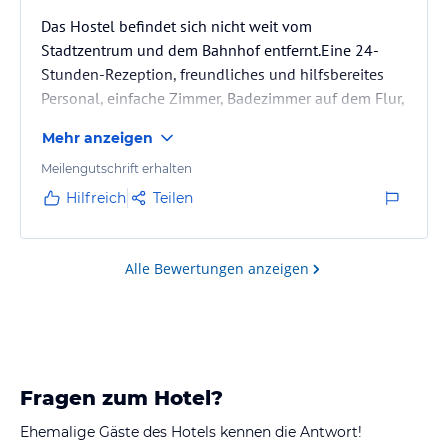
Das Hostel befindet sich nicht weit vom
Stadtzentrum und dem Bahnhof entfernt.Eine 24-
Stunden-Rezeption, freundliches und hilfsbereites
Personal, einfache Zimmer, Badezimmer auf dem Flur,
sauber.Wenn jemand nach einer günstigen Nacht
Mehr anzeigen
sucht, ein empfehlenswerter Ort
Meilengutschrift erhalten
Hilfreich
Teilen
Alle Bewertungen anzeigen
Fragen zum Hotel?
Ehemalige Gäste des Hotels kennen die Antwort!