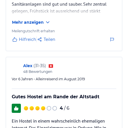
Sanitäranlagen sind gut und sauber. Sehr zentral
gelegen, Frühstück ist ausreichend und stärkt
zumindest. Preis geht so.
Mehr anzeigen
Meilengutschrift erhalten
Hilfreich
Teilen
Alex
(
31-35
)
48
Bewertungen
Vor 6 Jahren • Alleinreisend im August 2019
Gutes Hostel am Rande der Altstadt
4
/ 6
Ein Hostel in einem wahrscheinlich ehemaligen
Internat. Das Einzelzimmer war in Ordung. Wie in