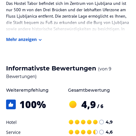
Das Hostel Tabor befindet sich im Zentrum von Ljubljana und ist
nur 500 m von den Drei Brücken und der lebhaften Uferzone am
Fluss Ljubljanica entfernt. Die zentrale Lage ermöglicht es Ihnen,
die Stadt bequem zu Fuß zu erkunden und die Burg von Ljubljana
sowie andere historische Sehenswürdigkeiten zu besichtigen. In
der Umgebung finden Sie auch eine Auswahl an gastronomischen
Mehr anzeigen
Einrichtungen. Der Busbahnhof und der Bahnhof sind nur 650 m
vom Hostel entfernt.
Zimmer / Unterbringung im Hotel
Informativste Bewertungen
(von
9
Das Hostel Tabor bietet Zimmer und Schlafsäle mit einem
Kleiderschrank, einem Schreibtisch und einem Gemeinschaftsbad.
Bewertungen)
Die Zimmer sind einfach, aber komfortabel eingerichtet und bieten
alles, was Sie für einen angenehmen Aufenthalt benötigen. Zur
Weiterempfehlung
Gesamtbewertung
Ausstattung gehören auch ein Loungebereich mit Sofas und einem
100
%
4,9
Flachbild-Kabel-TV sowie eine Gemeinschaftsküche, in der Sie Ihre
/ 6
eigenen Mahlzeiten zubereiten können.
Gastronomie im Hotel
Hotel
4,9
Im Hostel Tabor stehen Ihnen Automaten mit Snacks und
Service
4,6
Getränken zur Verfügung. Sie können auch die