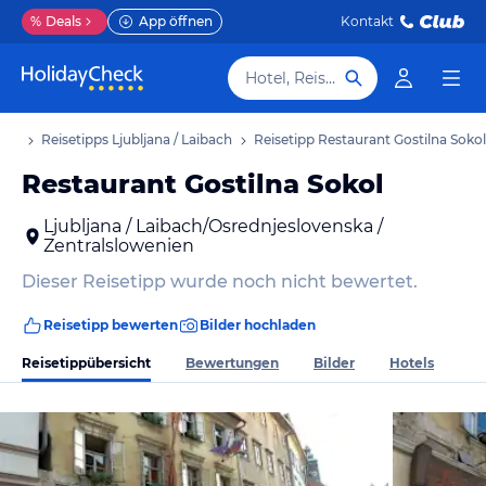
%
Deals
App öffnen
Kontakt
Hotel, Reiseziel
laub
Reisetipps Ljubljana / Laibach
Reisetipp Restaurant Gostilna Sokol
Restaurant Gostilna Sokol
Ljubljana / Laibach/Osrednjeslovenska /
Zentralslowenien
Dieser Reisetipp wurde noch nicht bewertet.
Reisetipp bewerten
Bilder hochladen
Reisetippübersicht
Bewertungen
Bilder
Hotels