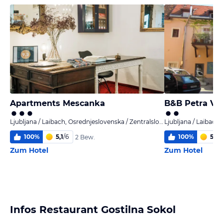
Apartments Mescanka
B&B Petra Var
Ljubljana / Laibach, Osrednjeslovenska / Zentralslowenien
100
%
5,1
/
6
100
%
5,0
/
2 Bew.
Zum Hotel
Zum Hotel
Infos Restaurant Gostilna Sokol