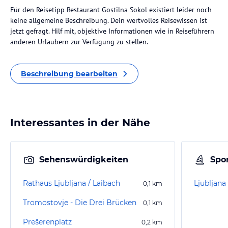
Für den Reisetipp Restaurant Gostilna Sokol existiert leider noch
keine allgemeine Beschreibung. Dein wertvolles Reisewissen ist
jetzt gefragt. Hilf mit, objektive Informationen wie in Reiseführern
anderen Urlaubern zur Verfügung zu stellen.
Beschreibung bearbeiten
Interessantes in der Nähe
Sehenswürdigkeiten
Spor
Rathaus Ljubljana / Laibach
Ljubljan
0,1
km
Tromostovje - Die Drei Brücken
0,1
km
Prešerenplatz
0,2
km