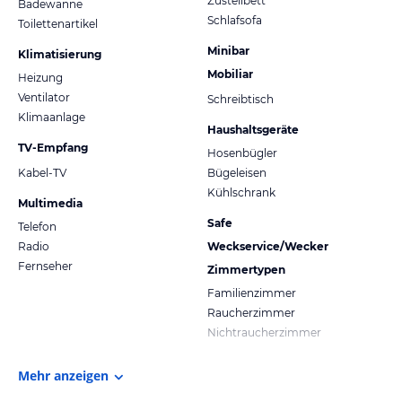
Zustellbett
Badewanne
Schlafsofa
Toilettenartikel
Minibar
Klimatisierung
Mobiliar
Heizung
Ventilator
Schreibtisch
Klimaanlage
Haushaltsgeräte
TV-Empfang
Hosenbügler
Kabel-TV
Bügeleisen
Kühlschrank
Multimedia
Safe
Telefon
Radio
Weckservice/Wecker
Fernseher
Zimmertypen
Familienzimmer
Raucherzimmer
Nichtraucherzimmer
Mehr anzeigen