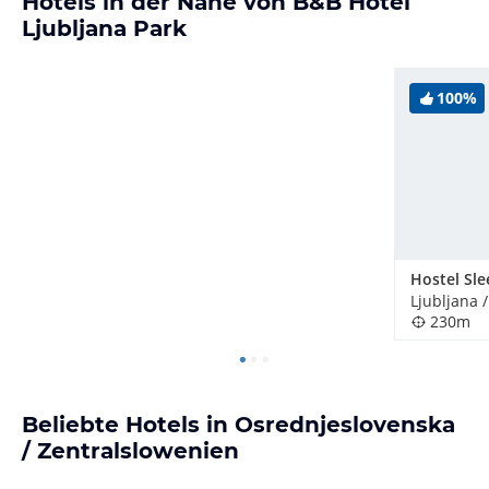
Hotels in der Nähe von B&B Hotel
Ljubljana Park
100%
Ljubljana 
230m
Beliebte Hotels in Osrednjeslovenska
/ Zentralslowenien