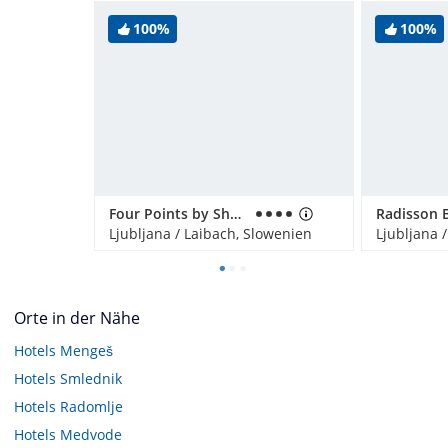
100%
100%
Four Points by Sheraton Hotel Ljubljana Mons
Ljubljana / Laibach, Slowenien
Ljubljana 
Orte in der Nähe
Hotels
Mengeš
Hotels
Smlednik
Hotels
Radomlje
Hotels
Medvode