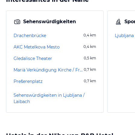
Sehenswürdigkeiten
Spor
Drachenbrücke
0,4
km
Ljubljan
AKC Metelkova Mesto
0,4
km
Gledalisce Theater
0,5
km
Mariä Verkündigung Kirche / Franziskanerkirche
0,7
km
Prešerenplatz
0,7
km
Sehenswürdigkeiten in Ljubljana /
Laibach