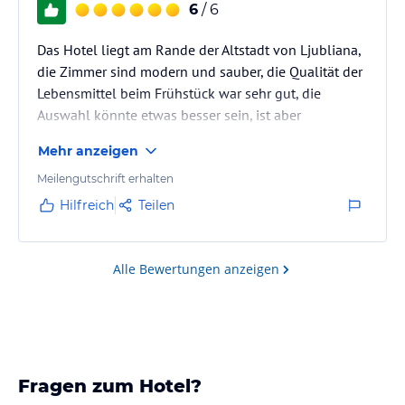
6
/ 6
Das Hotel liegt am Rande der Altstadt von Ljubliana,
die Zimmer sind modern und sauber, die Qualität der
Lebensmittel beim Frühstück war sehr gut, die
Auswahl könnte etwas besser sein, ist aber
ausreichend, ein sehr gutes
Mehr anzeigen
Preis/Leistungsverhältniss rundet eine sehr positve
Erfahrung ab
Meilengutschrift erhalten
Hilfreich
Teilen
Alle Bewertungen anzeigen
Fragen zum Hotel?