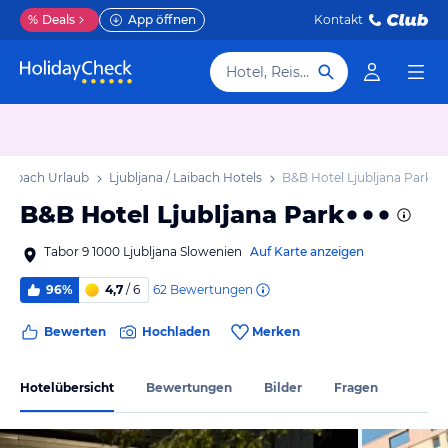
%
Deals
App öffnen
Kontakt
Hotel, Reiseziel
 Laibach Urlaub
Ljubljana / Laibach Hotels
B&B Hotel Ljubljana Park
B&B Hotel Ljubljana Park
Tabor 9 1000 Ljubljana Slowenien
Auf Karte anzeigen
62
Bewertungen
96%
4,7
/ 6
Bewerten
Hochladen
Merken
Hotelübersicht
Bewertungen
Bilder
Fragen