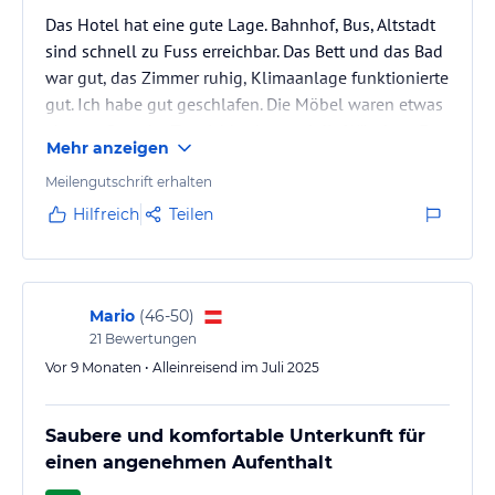
Das Hotel hat eine gute Lage. Bahnhof, Bus, Altstadt
sind schnell zu Fuss erreichbar. Das Bett und das Bad
war gut, das Zimmer ruhig, Klimaanlage funktionierte
gut. Ich habe gut geschlafen. Die Möbel waren etwas
abgestoßen, der Teppichboden und die Wände m.E.
Mehr anzeigen
renovierungsbedürftig.
Meilengutschrift erhalten
Hilfreich
Teilen
Mario
(
46-50
)
21
Bewertungen
Vor 9 Monaten • Alleinreisend im Juli 2025
Saubere und komfortable Unterkunft für
einen angenehmen Aufenthalt