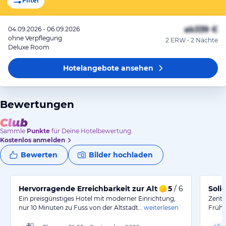
Filter
ab
339 €
04.09.2026 - 06.09.2026
ohne Verpflegung
2 ERW • 2 Nächte
Deluxe Room
Hotelangebote
ansehen
Bewertungen
Sammle
Punkte
für Deine Hotelbewertung.
Kostenlos anmelden
Bewerten
Bilder hochladen
Hervorragende Erreichbarkeit zur Altstadt von Ljubljan
5
/ 6
Soli
Ein preisgünstiges Hotel mit moderner Einrichtung,
Zentr
nur 10 Minuten zu Fuss von der Altstadt…
weiterlesen
Frühs