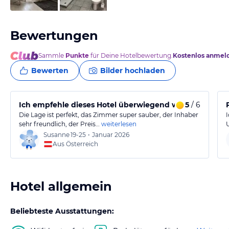
Bewertungen
Sammle
Punkte
für Deine Hotelbewertung.
Kostenlos anmel
Bewerten
Bilder hochladen
Ich empfehle dieses Hotel überwiegend wegen der per
5
/ 6
Die Lage ist perfekt, das Zimmer super sauber, der Inhaber
sehr freundlich, der Preis…
weiterlesen
Susanne
19-25
•
Januar 2026
Aus Österreich
Hotel allgemein
Beliebteste Ausstattungen: