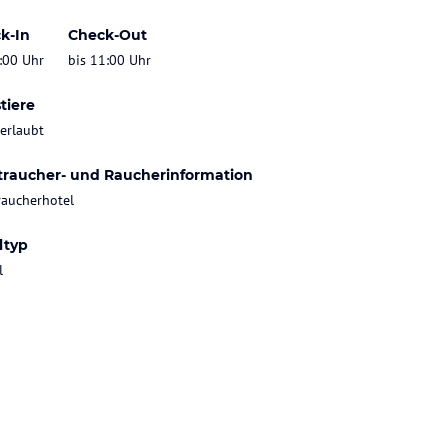
k-In
Check-Out
:00 Uhr
bis 11:00 Uhr
tiere
 erlaubt
traucher- und Raucherinformation
raucherhotel
ltyp
l