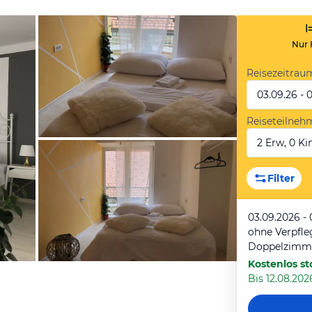
Nur 
Reisezeitrau
03.09.26 - 
Reiseteilneh
2 Erw, 0 Kin
von Expedia
Filter
03.09.2026 -
ohne Verpfl
Kostenlos st
Bis 12.08.2026
von Expedia