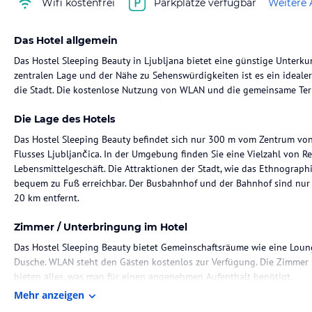
Wifi kostenfrei
Parkplätze verfügbar
Weitere 
Das Hotel allgemein
Das Hostel Sleeping Beauty in Ljubljana bietet eine günstige Unterkun
zentralen Lage und der Nähe zu Sehenswürdigkeiten ist es ein ideal
die Stadt. Die kostenlose Nutzung von WLAN und die gemeinsame Te
Die Lage des Hotels
Das Hostel Sleeping Beauty befindet sich nur 300 m vom Zentrum von 
Flusses Ljubljančica. In der Umgebung finden Sie eine Vielzahl von R
Lebensmittelgeschäft. Die Attraktionen der Stadt, wie das Ethnograp
bequem zu Fuß erreichbar. Der Busbahnhof und der Bahnhof sind nur 
20 km entfernt.
Zimmer / Unterbringung im Hotel
Das Hostel Sleeping Beauty bietet Gemeinschaftsräume wie eine Lou
Dusche. WLAN steht den Gästen kostenlos zur Verfügung. Die Zimmer s
bieten alles, was man für einen angenehmen Aufenthalt benötigt.
Mehr anzeigen
Gastronomie im Hotel