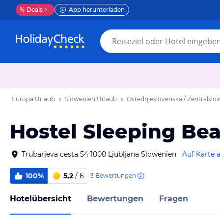
%
Deals
App herunterladen
Europa Urlaub
Slowenien Urlaub
Osrednjeslovenska / Zentralslo
Hostel Sleeping Be
Trubarjeva cesta 54 1000 Ljubljana Slowenien
Auf Karte 
100%
5,2
/ 6
3
Bewertungen
Hotelübersicht
Bewertungen
Fragen