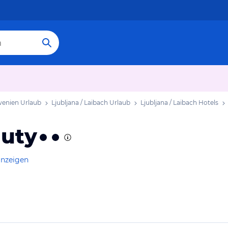
wenien Urlaub
Ljubljana / Laibach Urlaub
Ljubljana / Laibach Hotels
auty
anzeigen