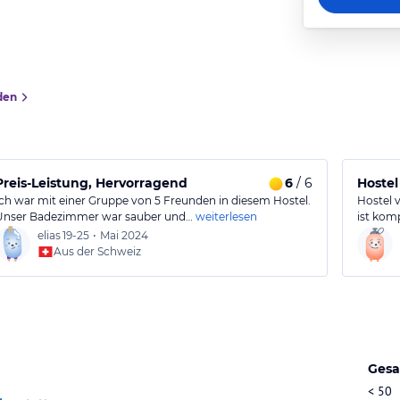
den
fekten Lage.
Preis-Leistung, Hervorragend
6
/ 6
Hostel
Ich war mit einer Gruppe von 5 Freunden in diesem Hostel.
Hostel 
Unser Badezimmer war sauber und…
weiterlesen
ist kom
elias
19-25
•
Mai 2024
Aus der Schweiz
Gesa
< 50