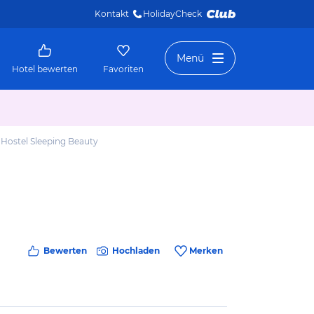
Kontakt
HolidayCheck 
Menü
Hotel bewerten
Favoriten
Hostel Sleeping Beauty
Bewerten
Hochladen
Merken