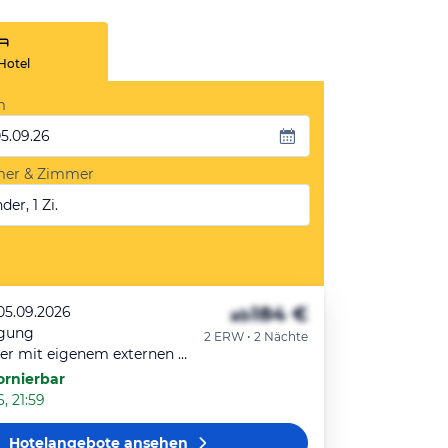
Hotel
m
05.09.26
mer & Zimmer
der, 1 Zi.
184 €
 05.09.2026
ab
egung
2 ERW • 2 Nächte
Doppelzimmer mit eigenem externen Bad
ornierbar
, 21:59
Hotelangebote
ansehen