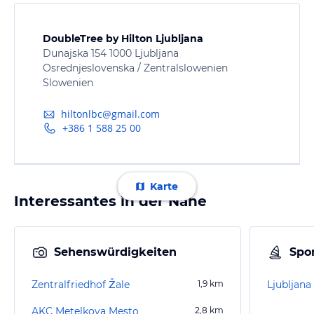
DoubleTree by Hilton Ljubljana
Dunajska 154 1000 Ljubljana
Osrednjeslovenska / Zentralslowenien
Slowenien
hiltonlbc@gmail.com
+386 1 588 25 00
Karte
Interessantes in der Nähe
Sehenswürdigkeiten
Spor
Zentralfriedhof Žale
1,9
km
Ljubljan
AKC Metelkova Mesto
2,8
km