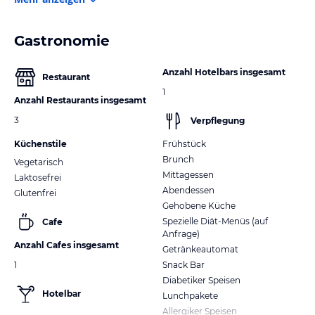
Gastronomie
Anzahl Hotelbars insgesamt
Restaurant
1
Anzahl Restaurants insgesamt
3
Verpflegung
Küchenstile
Frühstück
Brunch
Vegetarisch
Mittagessen
Laktosefrei
Abendessen
Glutenfrei
Gehobene Küche
Spezielle Diät-Menüs (auf
Cafe
Anfrage)
Anzahl Cafes insgesamt
Getränkeautomat
1
Snack Bar
Diabetiker Speisen
Hotelbar
Lunchpakete
Allergiker Speisen