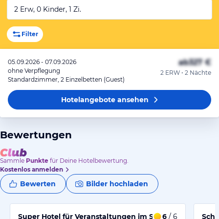
2 Erw, 0 Kinder, 1 Zi.
Filter
ab
327 €
05.09.2026 - 07.09.2026
ohne Verpflegung
2 ERW • 2 Nächte
Standardzimmer, 2 Einzelbetten (Guest)
Hotelangebote
ansehen
Bewertungen
Sammle
Punkte
für Deine Hotelbewertung.
Kostenlos anmelden
Bewerten
Bilder hochladen
Super Hotel für Veranstaltungen im Stadio Stozice
6
/ 6
Schö