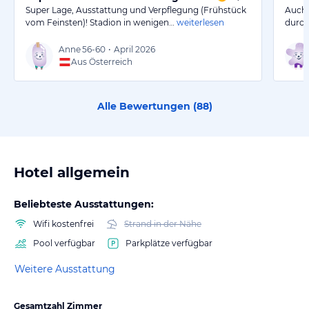
Super Lage, Ausstattung und Verpflegung (Frühstück
Auch 
vom Feinsten)! Stadion in wenigen…
weiterlesen
durch
Anne
56-60
•
April 2026
Aus Österreich
Alle Bewertungen (
88
)
Hotel allgemein
Beliebteste Ausstattungen:
Wifi kostenfrei
Strand in der Nähe
Pool verfügbar
Parkplätze verfügbar
Weitere Ausstattung
Gesamtzahl Zimmer