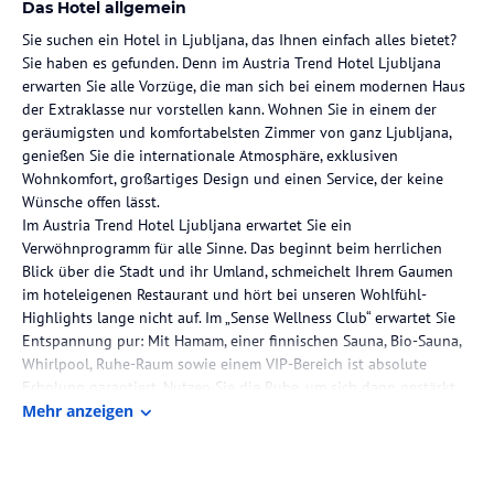
Das Hotel allgemein
Sie suchen ein Hotel in Ljubljana, das Ihnen einfach alles bietet?
Sie haben es gefunden. Denn im Austria Trend Hotel Ljubljana
erwarten Sie alle Vorzüge, die man sich bei einem modernen Haus
der Extraklasse nur vorstellen kann. Wohnen Sie in einem der
geräumigsten und komfortabelsten Zimmer von ganz Ljubljana,
genießen Sie die internationale Atmosphäre, exklusiven
Wohnkomfort, großartiges Design und einen Service, der keine
Wünsche offen lässt.
Im Austria Trend Hotel Ljubljana erwartet Sie ein
Verwöhnprogramm für alle Sinne. Das beginnt beim herrlichen
Blick über die Stadt und ihr Umland, schmeichelt Ihrem Gaumen
im hoteleigenen Restaurant und hört bei unseren Wohlfühl-
Highlights lange nicht auf. Im „Sense Wellness Club“ erwartet Sie
Entspannung pur: Mit Hamam, einer finnischen Sauna, Bio-Sauna,
Whirlpool, Ruhe-Raum sowie einem VIP-Bereich ist absolute
Erholung garantiert. Nutzen Sie die Ruhe, um sich dann gestärkt
in Ljubljana ins Geschehen zu stürzen.
Mehr anzeigen
Die Lage des Hotels
Nur wenige Minuten mit den öffentlichen Verkehrsmitteln bringen