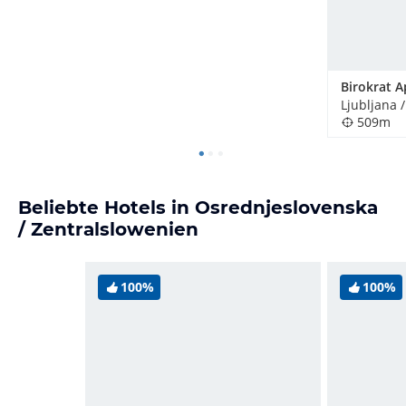
Birokrat A
Ljubljana 
509m
Beliebte Hotels in Osrednjeslovenska
/ Zentralslowenien
100%
100%