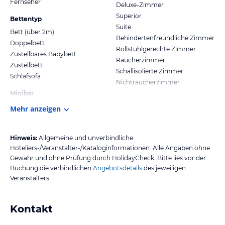
Fernseher
Deluxe-Zimmer
Superior
Bettentyp
Suite
Bett (über 2m)
Behindertenfreundliche Zimmer
Doppelbett
Rollstuhlgerechte Zimmer
Zustellbares Babybett
Raucherzimmer
Zustellbett
Schallisolierte Zimmer
Schlafsofa
Nichtraucherzimmer
Minibar
Mehr anzeigen
Hinweis:
Allgemeine und unverbindliche
Hoteliers-/Veranstalter-/Kataloginformationen. Alle Angaben ohne
Gewähr und ohne Prüfung durch HolidayCheck. Bitte lies vor der
Buchung die verbindlichen
Angebotsdetails
des jeweiligen
Veranstalters.
Kontakt