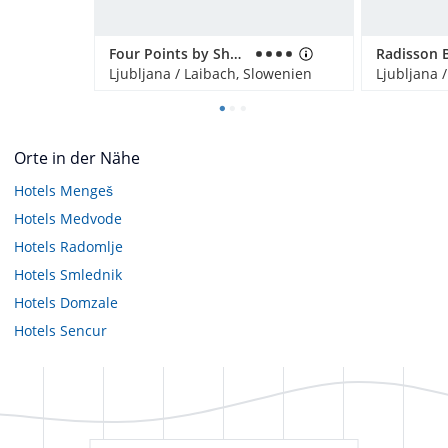
Four Points by Sheraton Hotel Ljubljana Mons
Ljubljana / Laibach, Slowenien
Ljubljana 
Orte in der Nähe
Hotels
Mengeš
Hotels
Medvode
Hotels
Radomlje
Hotels
Smlednik
Hotels
Domzale
Hotels
Sencur