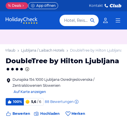
%
Deals
App öffnen
Kontakt
Hotel, Reiseziel
ach Urlaub
Ljubljana / Laibach Hotels
DoubleTree by Hilton Ljubljana
DoubleTree by Hilton Ljubljana
Dunajska 154 1000 Ljubljana Osrednjeslovenska /
Zentralslowenien Slowenien
Auf Karte anzeigen
88
Bewertungen
100%
5,6
/ 6
Bewerten
Hochladen
Merken