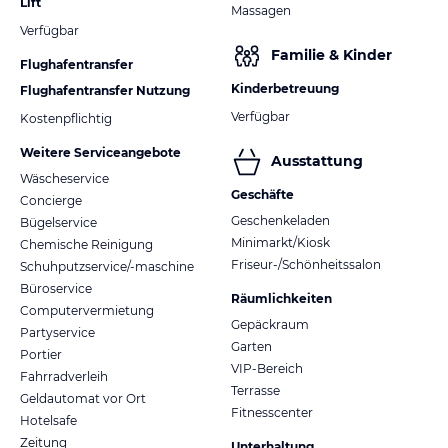
Lift
Massagen
Verfügbar
Familie & Kinder
Flughafentransfer
Kinderbetreuung
Flughafentransfer Nutzung
Verfügbar
Kostenpflichtig
Weitere Serviceangebote
Ausstattung
Wäscheservice
Geschäfte
Concierge
Geschenkeladen
Bügelservice
Minimarkt/Kiosk
Chemische Reinigung
Friseur-/Schönheitssalon
Schuhputzservice/-maschine
Büroservice
Räumlichkeiten
Computervermietung
Gepäckraum
Partyservice
Garten
Portier
VIP-Bereich
Fahrradverleih
Terrasse
Geldautomat vor Ort
Fitnesscenter
Hotelsafe
Zeitung
Unterhaltung