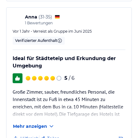
Hinweis:
Allgemeine und unverbindliche
Anna
(
31-35
)
Hoteliers-/Veranstalter-/Kataloginformationen. Alle Angaben
1
Bewertungen
ohne Gewähr und ohne Prüfung durch HolidayCheck. Bitte
lies vor der Buchung die verbindlichen
Vor 1 Jahr • Verreist als Gruppe im Juni 2025
Angebotsdetails
des
jeweiligen Veranstalters.
Verifizierter Aufenthalt
Ideal für Städteteip und Erkundung der
Umgebung
5
/ 6
Große Zimmer, sauber, freundliches Personal, die
Innenstadt ist zu Fuß in etwa 45 Minuten zu
erreichen, mit dem Bus in ca. 10 Minuten (Haltestelle
direkt vor dem Hotel). Die Tiefgarage des Hotels ist
überteuert, in der Nähe befindet sich aber eine
Mehr anzeigen
günstigere Alternative.