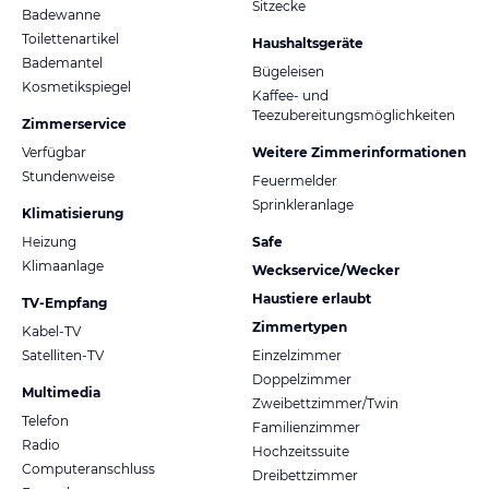
Sitzecke
Badewanne
Toilettenartikel
Haushaltsgeräte
Bademantel
Bügeleisen
Kosmetikspiegel
Kaffee- und
Teezubereitungsmöglichkeiten
Zimmerservice
Verfügbar
Weitere Zimmerinformationen
Stundenweise
Feuermelder
Sprinkleranlage
Klimatisierung
Heizung
Safe
Klimaanlage
Weckservice/Wecker
Haustiere erlaubt
TV-Empfang
Zimmertypen
Kabel-TV
Satelliten-TV
Einzelzimmer
Doppelzimmer
Multimedia
Zweibettzimmer/Twin
Telefon
Familienzimmer
Radio
Hochzeitssuite
Computeranschluss
Dreibettzimmer