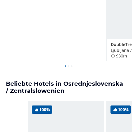
Ljubljana 
930m
Beliebte Hotels in Osrednjeslovenska
/ Zentralslowenien
100%
100%