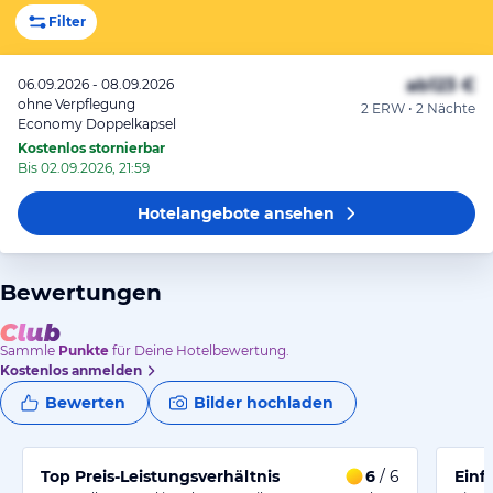
Filter
ab
123 €
06.09.2026 - 08.09.2026
ohne Verpflegung
2 ERW • 2 Nächte
Economy Doppelkapsel
Kostenlos stornierbar
Bis 02.09.2026, 21:59
Hotelangebote
ansehen
Bewertungen
Sammle
Punkte
für Deine Hotelbewertung.
Kostenlos anmelden
Bewerten
Bilder hochladen
Top Preis-Leistungsverhältnis
6
/ 6
Einf