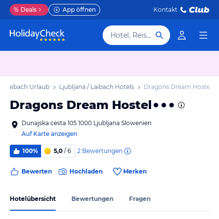
%
Deals
App öffnen
Kontakt
Hotel, Reiseziel
 / Laibach Urlaub
Ljubljana / Laibach Hotels
Dragons Dream Hostel
Dragons Dream Hostel
Dunajska cesta 105 1000 Ljubljana Slowenien
Auf Karte anzeigen
2
Bewertungen
100%
5,0
/ 6
Bewerten
Hochladen
Merken
Hotelübersicht
Bewertungen
Fragen