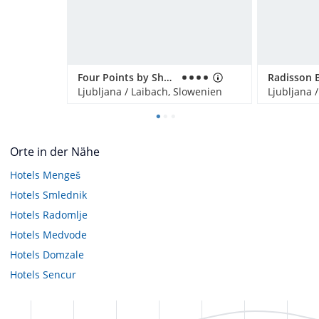
Four Points by Sheraton Hotel Ljubljana Mons
Ljubljana / Laibach, Slowenien
Ljubljana 
Orte in der Nähe
Hotels
Mengeš
Hotels
Smlednik
Hotels
Radomlje
Hotels
Medvode
Hotels
Domzale
Hotels
Sencur