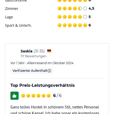
Gastronomie
Zimmer
4,5
Lage
5
Sport & Unterh.
6
Saskia
(
31-35
)
117
Bewertungen
Vor 1 Jahr • Alleinreisend im Oktober 2024
Verifizierter Aufenthalt
Top Preis-Leistungsverhältnis
6
/ 6
Ganz tolles Hostel in schönem Stil, nettes Personal
und schöne Kapsel. Ich habe sogar ein kostenloses