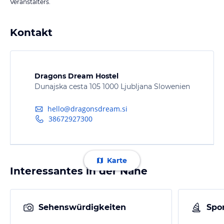
Veranstalters.
Kontakt
Dragons Dream Hostel
Dunajska cesta 105 1000 Ljubljana Slowenien
hello@dragonsdream.si
38672927300
Karte
Interessantes in der Nähe
Sehenswürdigkeiten
Spor