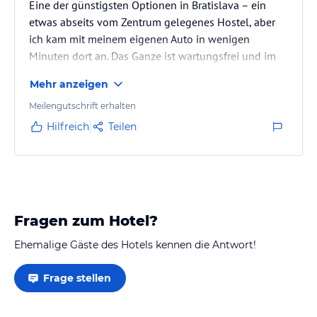
Eine der günstigsten Optionen in Bratislava – ein
etwas abseits vom Zentrum gelegenes Hostel, aber
ich kam mit meinem eigenen Auto in wenigen
Minuten dort an. Das Ganze ist wartungsfrei und im
„Drachen“-Stil dekoriert. Ich habe eine ziemlich große
Mehr anzeigen
und bequeme untere Kapsel erhalten – in den
oberen wäre es wahrscheinlich etwas weniger
Meilengutschrift erhalten
komfortabel. Viele Duschen und Toiletten zur
Hilfreich
Teilen
gemeinsamen Nutzung. Für eine Nacht ein
akzeptabler Ort, zumal es in der Nähe genügend
Parkplätze gab.
Fragen zum Hotel?
Ehemalige Gäste des Hotels kennen die Antwort!
Frage stellen