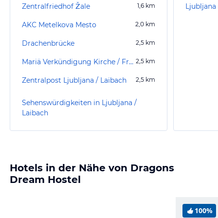
Zentralfriedhof Žale
1,6
km
Ljubljan
AKC Metelkova Mesto
2,0
km
Drachenbrücke
2,5
km
Mariä Verkündigung Kirche / Franziskanerkirche
2,5
km
Zentralpost Ljubljana / Laibach
2,5
km
Sehenswürdigkeiten in Ljubljana /
Laibach
Hotels in der Nähe von Dragons
Dream Hostel
100%