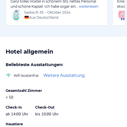
Ganz tolles Hostel in schönem Stil, nettes Personal
Eine 
und schöne Kapsel. Ich habe sogar ein…
weiterlesen
etwas
Saskia
31-35
•
Oktober 2024
Aus Deutschland
Hotel allgemein
Beliebteste Ausstattungen:
Weitere Ausstattung
Wifi kostenfrei
Gesamtzahl Zimmer
< 50
Check-In
Check-Out
ab 14:00 Uhr
bis 10:00 Uhr
Haustiere