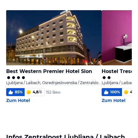
Best Western Premier Hotel Slon
Hostel Tresor
Ljubljana / Laibach, Osrednjeslovenska / Zentralslowenien
85
%
4,8
/
6
100
%
4,3
/
152 Bew.
Zum Hotel
Zum Hotel
Infos Zentralpost Ljubljana / Laibach