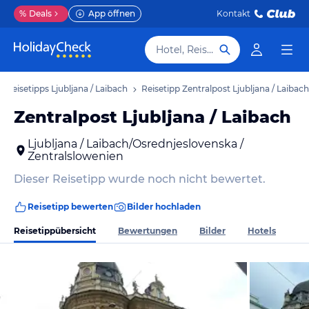
%
Deals
App öffnen
Kontakt
Hotel, Reiseziel
Reisetipps Ljubljana / Laibach
Reisetipp Zentralpost Ljubljana / Laibach
Zentralpost Ljubljana / Laibach
Ljubljana / Laibach/Osrednjeslovenska /
Zentralslowenien
Dieser Reisetipp wurde noch nicht bewertet.
Reisetipp bewerten
Bilder hochladen
Reisetippübersicht
Bewertungen
Bilder
Hotels