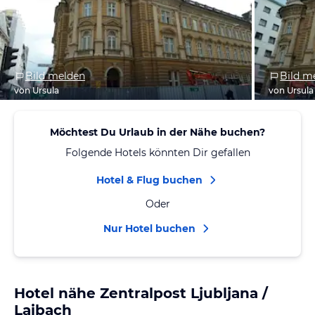
Bild melden
Bild m
von Ursula
von Ursula
Möchtest Du Urlaub in der Nähe buchen?
Folgende Hotels könnten Dir gefallen
Hotel & Flug buchen
Oder
Nur Hotel buchen
Hotel nähe Zentralpost Ljubljana /
Laibach