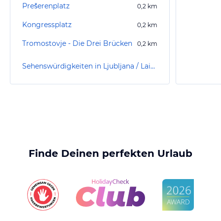
Prešerenplatz
0,2
km
Kongressplatz
0,2
km
Tromostovje - Die Drei Brücken
0,2
km
Sehenswürdigkeiten in Ljubljana / Laibach
Finde Deinen perfekten Urlaub