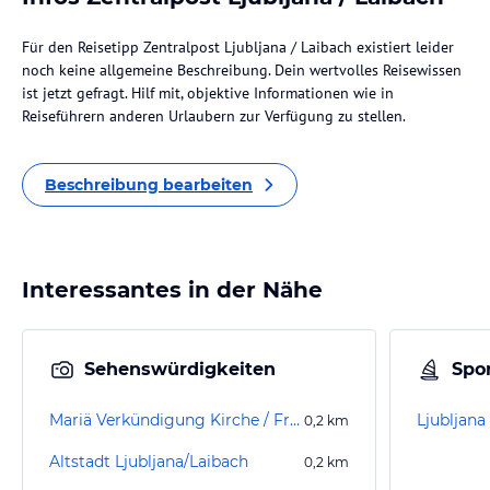
Für den Reisetipp Zentralpost Ljubljana / Laibach existiert leider
noch keine allgemeine Beschreibung. Dein wertvolles Reisewissen
ist jetzt gefragt. Hilf mit, objektive Informationen wie in
Reiseführern anderen Urlaubern zur Verfügung zu stellen.
Beschreibung bearbeiten
Interessantes in der Nähe
Sehenswürdigkeiten
Spor
Mariä Verkündigung Kirche / Franziskanerkirche
Ljubljan
0,2
km
Altstadt Ljubljana/Laibach
0,2
km